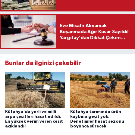
Eve Misafir Almamak
Boşanmada Ağır Kusur Sayıldı!
Yargıtay’dan Dikkat Çeken
Karar
Bunlar da ilginizi çekebilir
Kütahya'da yerli ve milli
Kütahya tarımında ürün
arpa çeşitleri hasat edildi:
kaybına geçit yok:
En yüksek verim veren çeşit
Denetimler hasat sezonu
açıklandı!
boyunca sürecek