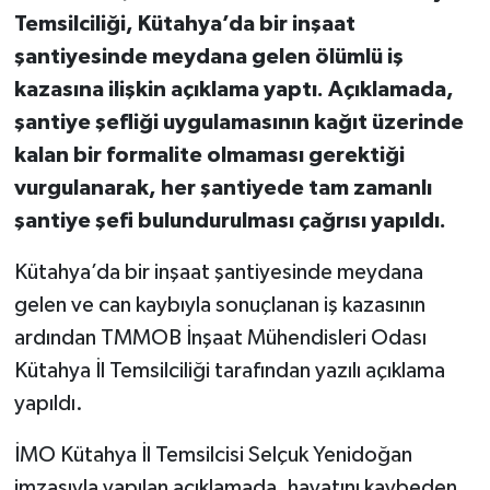
Temsilciliği, Kütahya’da bir inşaat
Teknoloji
şantiyesinde meydana gelen ölümlü iş
kazasına ilişkin açıklama yaptı. Açıklamada,
Vasıta
şantiye şefliği uygulamasının kağıt üzerinde
kalan bir formalite olmaması gerektiği
Vefat Haberleri
vurgulanarak, her şantiyede tam zamanlı
Yaşam
şantiye şefi bulundurulması çağrısı yapıldı.
Kütahya’da bir inşaat şantiyesinde meydana
gelen ve can kaybıyla sonuçlanan iş kazasının
ardından TMMOB İnşaat Mühendisleri Odası
Kütahya İl Temsilciliği tarafından yazılı açıklama
yapıldı.
İMO Kütahya İl Temsilcisi Selçuk Yenidoğan
imzasıyla yapılan açıklamada, hayatını kaybeden