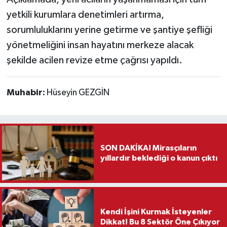
yetkili kurumlara denetimleri artırma,
sorumluluklarını yerine getirme ve şantiye şefliği
yönetmeliğini insan hayatını merkeze alacak
şekilde acilen revize etme çağrısı yapıldı.
Muhabir:
Hüseyin GEZGİN
SON DAKİKA! Mirasçıların
yıllardır beklediği o kanun çıktı
Kendi İşini Kurmak İsteyenler
Dikkat! Bu 8 Sektör Öne Çıkıyor