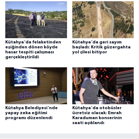
Kütahya'da felaketinden
Kütahya'da geri sayım
eşiğinden dönen köyde
başladı: Kritik güzergahta
hasar tespiti çalışması
yol çilesi bitiyor
gerçekleştirildi
Kütahya Belediyesi'nde
Kütahya'da otobüsler
yapay zeka eğitimi
ücretsiz olacak: Emrah
programı düzenlendi
Karaduman konserinin
saati açıklandı