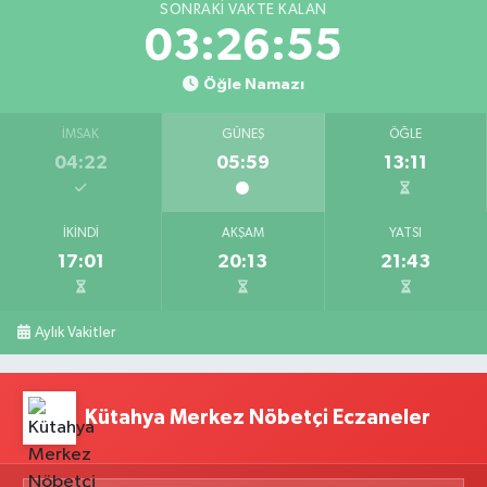
SONRAKI VAKTE KALAN
03:26:54
Öğle Namazı
İMSAK
GÜNEŞ
ÖĞLE
04:22
05:59
13:11
İKINDI
AKŞAM
YATSI
17:01
20:13
21:43
Aylık Vakitler
Kütahya Merkez Nöbetçi Eczaneler