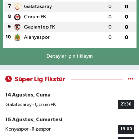
7
Galatasaray
0
0
8
Çorum FK
0
0
9
Gaziantep FK
0
0
10
Alanyaspor
0
0
Detaylar için tıklayın
Süper Lig Fikstür
14 Ağustos, Cuma
Galatasaray - Çorum FK
21:30
15 Ağustos, Cumartesi
Konyaspor - Rizespor
19:00