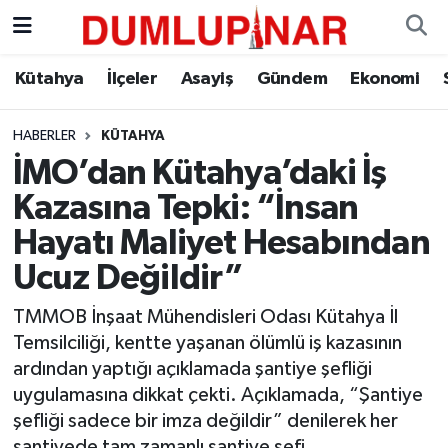
Asayiş
Kütahya Hava Durumu
Kütahya
İlçeler
Asayiş
Gündem
Ekonomi
Diğer
Kütahya Trafik Yoğunluk Haritası
HABERLER
KÜTAHYA
İMO’dan Kütahya’daki İş
Dünya
Süper Lig Puan Durumu ve Fikstür
Kazasına Tepki: “İnsan
Eğitim
Tüm Manşetler
Hayatı Maliyet Hesabından
Ucuz Değildir”
Ekonomi
Son Dakika Haberleri
TMMOB İnşaat Mühendisleri Odası Kütahya İl
Eleman
Haber Arşivi
Temsilciliği, kentte yaşanan ölümlü iş kazasının
ardından yaptığı açıklamada şantiye şefliği
Emlak
uygulamasına dikkat çekti. Açıklamada, “Şantiye
şefliği sadece bir imza değildir” denilerek her
Gündem
şantiyede tam zamanlı şantiye şefi