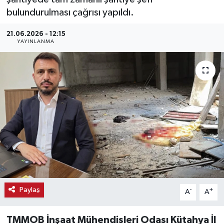
bulundurulması çağrısı yapıldı.
Haber
21.06.2026 - 12:15
Haber İlanlar
YAYINLANMA
Kültür-Sanat
Magazin
Resmi İlanlar
Sağlık
Seri İlan
Paylaş
-
+
A
A
Siyaset
TMMOB İnşaat Mühendisleri Odası Kütahya İl
Spor