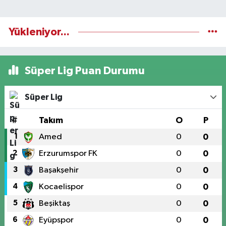
Yükleniyor...
Süper Lig Puan Durumu
Süper Lig
#
Takım
O
P
1
Amed
0
0
2
Erzurumspor FK
0
0
3
Başakşehir
0
0
4
Kocaelispor
0
0
5
Beşiktaş
0
0
6
Eyüpspor
0
0