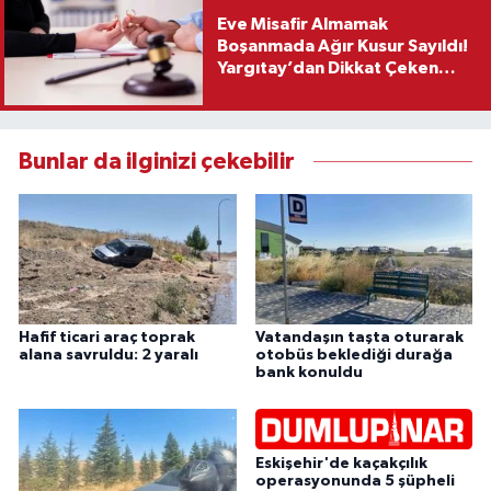
Eve Misafir Almamak
Boşanmada Ağır Kusur Sayıldı!
Yargıtay’dan Dikkat Çeken
Karar
Bunlar da ilginizi çekebilir
Hafif ticari araç toprak
Vatandaşın taşta oturarak
alana savruldu: 2 yaralı
otobüs beklediği durağa
bank konuldu
Eskişehir'de kaçakçılık
operasyonunda 5 şüpheli