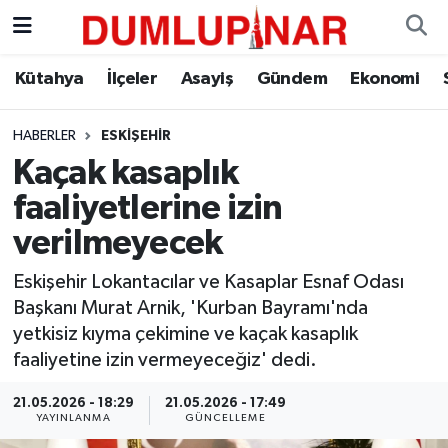
Asayiş
Kütahya Hava Durumu
Kütahya
İlçeler
Asayiş
Gündem
Ekonomi
Diğer
Kütahya Trafik Yoğunluk Haritası
HABERLER
ESKIŞEHIR
Kaçak kasaplık
Dünya
Süper Lig Puan Durumu ve Fikstür
faaliyetlerine izin
Eğitim
Tüm Manşetler
verilmeyecek
Ekonomi
Son Dakika Haberleri
Eskişehir Lokantacılar ve Kasaplar Esnaf Odası
Başkanı Murat Arnik, 'Kurban Bayramı'nda
Eleman
Haber Arşivi
yetkisiz kıyma çekimine ve kaçak kasaplık
faaliyetine izin vermeyeceğiz' dedi.
Emlak
21.05.2026 - 18:29
21.05.2026 - 17:49
YAYINLANMA
GÜNCELLEME
Gündem