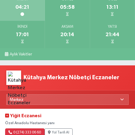
04:21
05:58
13:11
İKINDI
AKŞAM
YATSI
17:01
20:14
21:44
Aylık Vakitler
Kütahya Merkez Nöbetçi Eczaneler
Yiğit Eczanesi
Özel Anadolu Hastanesi yanı
0 (274) 333 06 60
Yol Tarifi Al