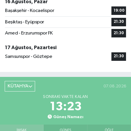
16 Ağustos, Pazar
Başakşehir - Kocaelispor
19:00
Beşiktaş - Eyüpspor
21:30
Amed - Erzurumspor FK
21:30
17 Ağustos, Pazartesi
Samsunspor - Göztepe
21:30
KÜTAHYA
07.08.2026
SONRAKI VAKTE KALAN
13:23
Güneş Namazı
İMSAK
GÜNEŞ
ÖĞLE