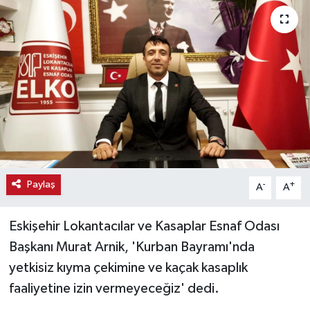
Haber
Haber İlanlar
Kültür-Sanat
Magazin
Resmi İlanlar
Paylaş
-
+
A
A
Sağlık
Eskişehir Lokantacılar ve Kasaplar Esnaf Odası
Seri İlan
Başkanı Murat Arnik, 'Kurban Bayramı'nda
yetkisiz kıyma çekimine ve kaçak kasaplık
Siyaset
faaliyetine izin vermeyeceğiz' dedi.
Spor