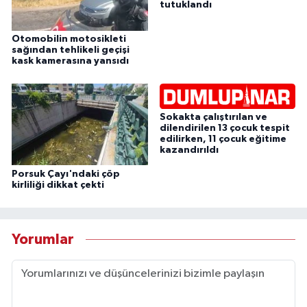
tutuklandı
Otomobilin motosikleti
sağından tehlikeli geçişi
kask kamerasına yansıdı
Sokakta çalıştırılan ve
dilendirilen 13 çocuk tespit
edilirken, 11 çocuk eğitime
kazandırıldı
Porsuk Çayı'ndaki çöp
kirliliği dikkat çekti
Yorumlar