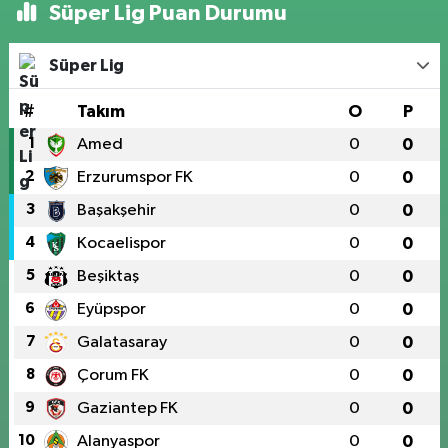
Süper Lig Puan Durumu
Süper Lig
#
Takım
O
P
1
Amed
0
0
2
Erzurumspor FK
0
0
3
Başakşehir
0
0
4
Kocaelispor
0
0
5
Beşiktaş
0
0
6
Eyüpspor
0
0
7
Galatasaray
0
0
8
Çorum FK
0
0
9
Gaziantep FK
0
0
10
Alanyaspor
0
0