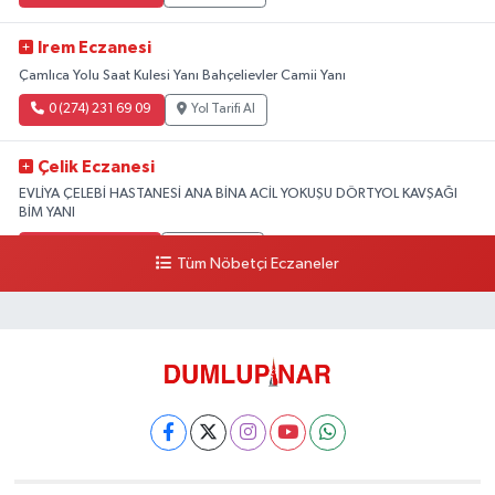
Irem Eczanesi
Çamlıca Yolu Saat Kulesi Yanı Bahçelievler Camii Yanı
0 (274) 231 69 09
Yol Tarifi Al
Çelik Eczanesi
EVLİYA ÇELEBİ HASTANESİ ANA BİNA ACİL YOKUŞU DÖRTYOL KAVŞAĞI
BİM YANI
0 (274) 231 81 64
Yol Tarifi Al
Tüm Nöbetçi Eczaneler