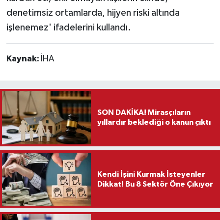
denetimsiz ortamlarda, hijyen riski altında
işlenemez' ifadelerini kullandı.
Kaynak:
İHA
SON DAKİKA! Mirasçıların
yıllardır beklediği o kanun çıktı
Kendi İşini Kurmak İsteyenler
Dikkat! Bu 8 Sektör Öne Çıkıyor