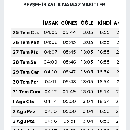
BEYŞEHİR AYLIK NAMAZ VAKITLERI
İMSAK
GÜNEŞ
ÖĞLE
İKINDI
AKŞA
25 Tem Cts
04:05
05:44
13:05
16:55
20:16
26 Tem Paz
04:06
05:45
13:05
16:55
20:15
27 Tem Pts
04:07
05:45
13:05
16:55
20:14
28 Tem Sal
04:09
05:46
13:05
16:55
20:13
29 Tem Çar
04:10
05:47
13:05
16:54
20:12
30 Tem Per
04:11
05:48
13:05
16:54
20:11
31 Tem Cum
04:12
05:49
13:05
16:54
20:10
1 Ağu Cts
04:14
05:50
13:04
16:54
20:09
2 Ağu Paz
04:15
05:50
13:04
16:53
20:08
3 Ağu Pts
04:16
05:51
13:04
16:53
20:07