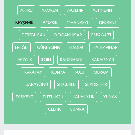
AHIRLI
AKÖREN
AKŞEHİR
ALTINEKİN
Teknoloji
BEYŞEHİR
BOZKIR
CİHANBEYLİ
DERBENT
Vasıta
DEREBUCAK
DOĞANHİSAR
EMİRGAZİ
Vefat Haberleri
EREĞLİ
GÜNEYSINIR
HADİM
HALKAPINAR
HÜYÜK
ILGIN
KADINHANI
KARAPINAR
Yaşam
KARATAY
KONYA
KULU
MERAM
SARAYÖNÜ
SELÇUKLU
SEYDİŞEHİR
TAŞKENT
TUZLUKÇU
YALIHÜYÜK
YUNAK
ÇELTİK
ÇUMRA