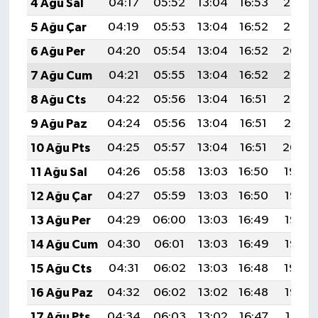
4 Ağu Sal
04:17
05:52
13:04
16:53
20:06
5 Ağu Çar
04:19
05:53
13:04
16:52
20:05
6 Ağu Per
04:20
05:54
13:04
16:52
20:04
7 Ağu Cum
04:21
05:55
13:04
16:52
20:03
8 Ağu Cts
04:22
05:56
13:04
16:51
20:02
9 Ağu Paz
04:24
05:56
13:04
16:51
20:01
10 Ağu Pts
04:25
05:57
13:04
16:51
20:00
11 Ağu Sal
04:26
05:58
13:03
16:50
19:59
12 Ağu Çar
04:27
05:59
13:03
16:50
19:58
13 Ağu Per
04:29
06:00
13:03
16:49
19:56
14 Ağu Cum
04:30
06:01
13:03
16:49
19:55
15 Ağu Cts
04:31
06:02
13:03
16:48
19:54
16 Ağu Paz
04:32
06:02
13:02
16:48
19:53
17 Ağu Pts
04:34
06:03
13:02
16:47
19:51