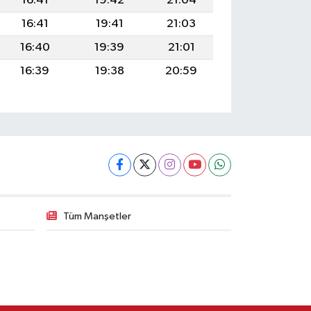
16:41
19:42
21:04
16:41
19:41
21:03
16:40
19:39
21:01
16:39
19:38
20:59
Tüm Manşetler