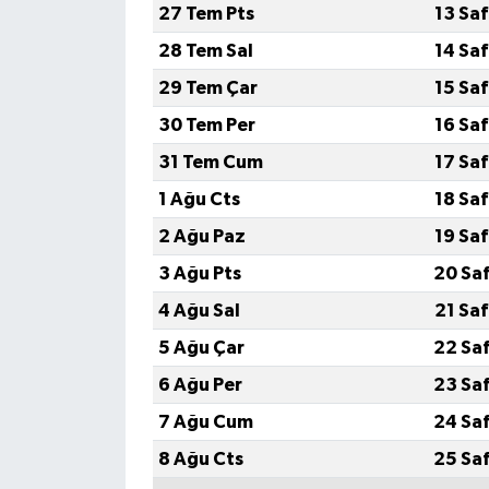
27 Tem Pts
13 Sa
Teknoloji
28 Tem Sal
14 Sa
29 Tem Çar
15 Sa
Vasıta
30 Tem Per
16 Sa
Vefat Haberleri
31 Tem Cum
17 Sa
1 Ağu Cts
18 Sa
Yaşam
2 Ağu Paz
19 Sa
3 Ağu Pts
20 Sa
4 Ağu Sal
21 Sa
5 Ağu Çar
22 Sa
6 Ağu Per
23 Sa
7 Ağu Cum
24 Sa
8 Ağu Cts
25 Sa