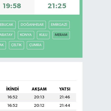
19:58
21:25
REBUCAK
DOĞANHİSAR
EMİRGAZİ
ARATAY
KONYA
KULU
MERAM
AK
ÇELTİK
ÇUMRA
İKINDI
AKŞAM
YATSI
16:52
20:13
21:46
16:52
20:12
21:44