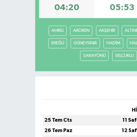
04:20
05:53
Haber
Haber İlanlar
AHIRLI
AKÖREN
AKŞEHİR
ALTIN
Kültür-Sanat
EREĞLİ
GÜNEYSINIR
HADİM
HA
SARAYÖNÜ
SELÇUKLU
Magazin
Resmi İlanlar
Sağlık
Seri İlan
H
Siyaset
25 Tem Cts
11 Sa
26 Tem Paz
12 Sa
Spor