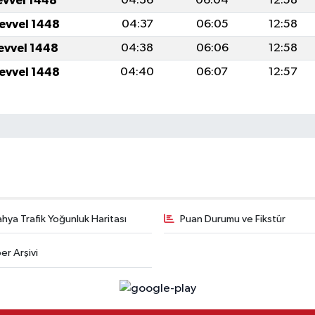
evvel 1448
04:36
06:04
12:58
levvel 1448
04:37
06:05
12:58
levvel 1448
04:38
06:06
12:58
levvel 1448
04:40
06:07
12:57
hya Trafik Yoğunluk Haritası
Puan Durumu ve Fikstür
er Arşivi