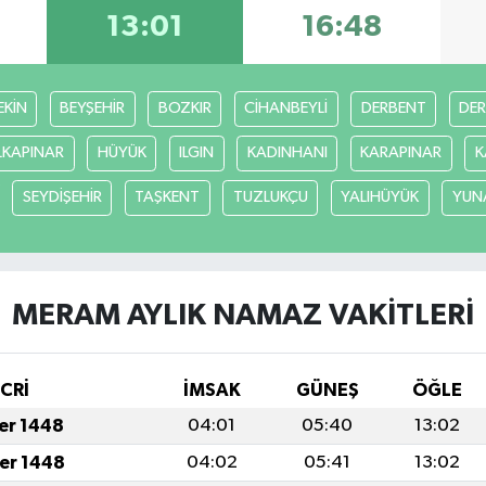
13:01
16:48
EKİN
BEYŞEHİR
BOZKIR
CİHANBEYLİ
DERBENT
DE
LKAPINAR
HÜYÜK
ILGIN
KADINHANI
KARAPINAR
K
SEYDİŞEHİR
TAŞKENT
TUZLUKÇU
YALIHÜYÜK
YUN
MERAM AYLIK NAMAZ VAKITLERI
İCRİ
İMSAK
GÜNEŞ
ÖĞLE
fer 1448
04:01
05:40
13:02
fer 1448
04:02
05:41
13:02