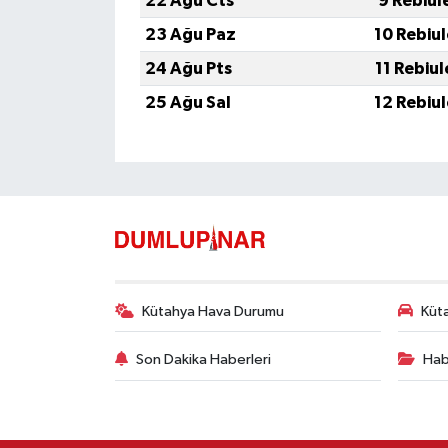
22 Ağu Cts
9 Rebiul
23 Ağu Paz
10 Rebiu
24 Ağu Pts
11 Rebiu
25 Ağu Sal
12 Rebiu
Kütahya Hava Durumu
Küta
Son Dakika Haberleri
Hab