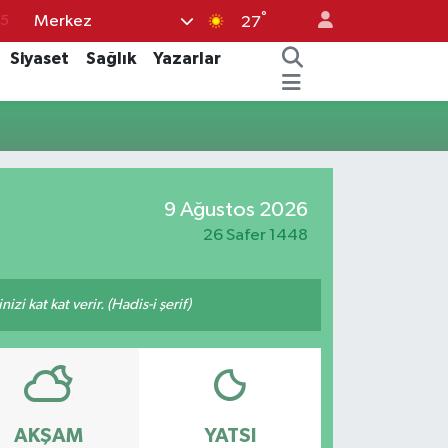
°
Merkez
15
27
18
Siyaset
Sağlık
Yazarlar
32
38
0
14
9 Ağustos 2026
26 Safer 1448
i kat kat verir. (Hadis-i şerif)
AKŞAM
YATSI