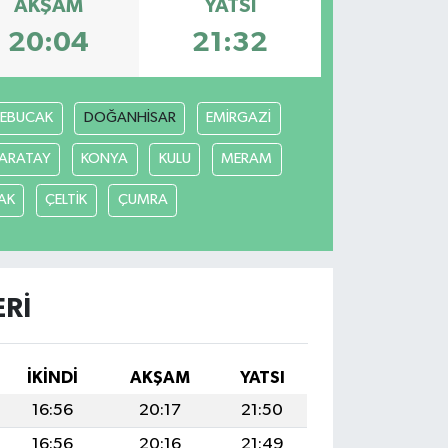
AKŞAM
YATSI
20:04
21:32
REBUCAK
DOĞANHİSAR
EMİRGAZİ
ARATAY
KONYA
KULU
MERAM
AK
ÇELTİK
ÇUMRA
RI
İKINDI
AKŞAM
YATSI
16:56
20:17
21:50
16:56
20:16
21:49