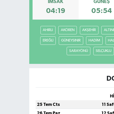
İMSAK
GÜNEŞ
Haber
04:19
05:54
Haber İlanlar
AHIRLI
AKÖREN
AKŞEHİR
ALTIN
Kültür-Sanat
EREĞLİ
GÜNEYSINIR
HADİM
HA
Magazin
SARAYÖNÜ
SELÇUKLU
Resmi İlanlar
Sağlık
D
Seri İlan
H
Siyaset
25 Tem Cts
11 Sa
Spor
26 Tem Paz
12 Sa