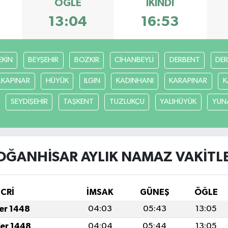
ÖĞLE
İKINDI
13:04
16:53
EKİN
BEYŞEHİR
BOZKIR
CİHANBEYLİ
DERBENT
DE
LKAPINAR
HÜYÜK
ILGIN
KADINHANI
KARAPINAR
K
SEYDİŞEHİR
TAŞKENT
TUZLUKÇU
YALIHÜYÜK
YUN
OĞANHİSAR AYLIK NAMAZ VAKITLE
İCRİ
İMSAK
GÜNEŞ
ÖĞLE
fer 1448
04:03
05:43
13:05
fer 1448
04:04
05:44
13:05