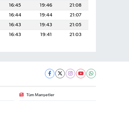
16:45
19:46
21:08
16:44
19:44
21:07
16:43
19:43
21:05
16:43
19:41
21:03
Tüm Manşetler