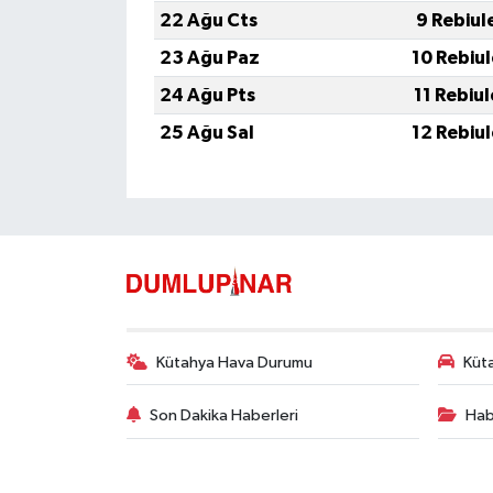
22 Ağu Cts
9 Rebiul
23 Ağu Paz
10 Rebiu
24 Ağu Pts
11 Rebiu
25 Ağu Sal
12 Rebiu
Kütahya Hava Durumu
Küta
Son Dakika Haberleri
Hab