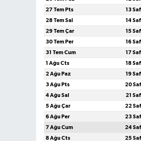
27 Tem Pts
13 Sa
Teknoloji
28 Tem Sal
14 Sa
Vasıta
29 Tem Çar
15 Sa
30 Tem Per
16 Sa
Vefat Haberleri
31 Tem Cum
17 Sa
Yaşam
1 Ağu Cts
18 Sa
2 Ağu Paz
19 Sa
3 Ağu Pts
20 Sa
4 Ağu Sal
21 Sa
5 Ağu Çar
22 Sa
6 Ağu Per
23 Sa
7 Ağu Cum
24 Sa
8 Ağu Cts
25 Sa