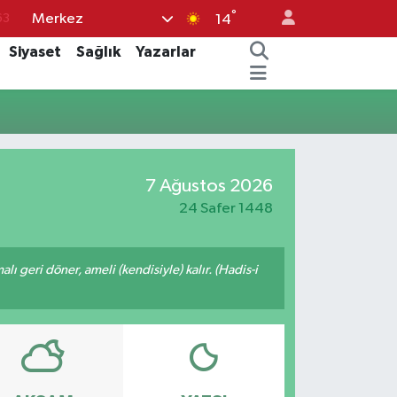
°
Merkez
63
14
16
Siyaset
Sağlık
Yazarlar
02
07
45
70
7 Ağustos 2026
24 Safer 1448
malı geri döner, ameli (kendisiyle) kalır. (Hadis-i