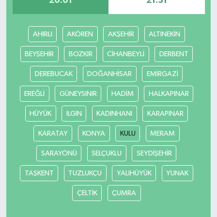
20:01
21:31
Teknoloji
AHIRLI
AKÖREN
AKŞEHİR
ALTINEKİN
Vasıta
BEYŞEHİR
BOZKIR
CİHANBEYLİ
DERBENT
Vefat Haberleri
DEREBUCAK
DOĞANHİSAR
EMİRGAZİ
EREĞLİ
GÜNEYSINIR
HADİM
HALKAPINAR
Yaşam
HÜYÜK
ILGIN
KADINHANI
KARAPINAR
KARATAY
KONYA
KULU
MERAM
SARAYÖNÜ
SELÇUKLU
SEYDİŞEHİR
TAŞKENT
TUZLUKÇU
YALIHÜYÜK
YUNAK
ÇELTİK
ÇUMRA