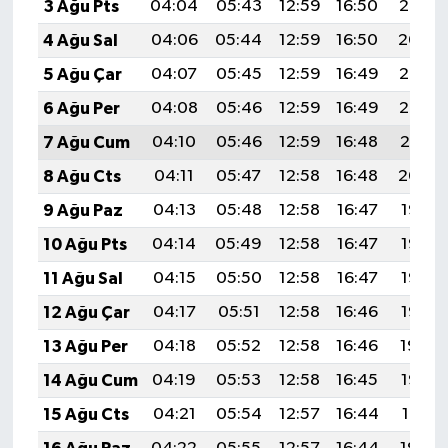
3 Ağu Pts
04:04
05:43
12:59
16:50
20:05
4 Ağu Sal
04:06
05:44
12:59
16:50
20:04
5 Ağu Çar
04:07
05:45
12:59
16:49
20:03
6 Ağu Per
04:08
05:46
12:59
16:49
20:02
7 Ağu Cum
04:10
05:46
12:59
16:48
20:01
8 Ağu Cts
04:11
05:47
12:58
16:48
20:00
9 Ağu Paz
04:13
05:48
12:58
16:47
19:58
10 Ağu Pts
04:14
05:49
12:58
16:47
19:57
11 Ağu Sal
04:15
05:50
12:58
16:47
19:56
12 Ağu Çar
04:17
05:51
12:58
16:46
19:55
13 Ağu Per
04:18
05:52
12:58
16:46
19:54
14 Ağu Cum
04:19
05:53
12:58
16:45
19:52
15 Ağu Cts
04:21
05:54
12:57
16:44
19:51