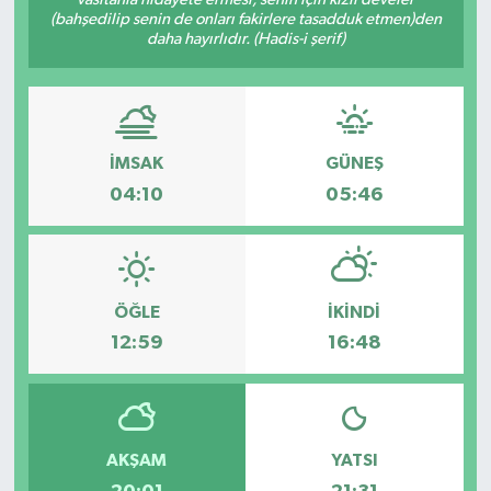
(bahşedilip senin de onları fakirlere tasadduk etmen)den
Haber
daha hayırlıdır. (Hadis-i şerif)
Haber İlanlar
Kültür-Sanat
İMSAK
GÜNEŞ
04:10
05:46
Magazin
Resmi İlanlar
ÖĞLE
İKINDI
Sağlık
12:59
16:48
Seri İlan
Siyaset
AKŞAM
YATSI
Spor