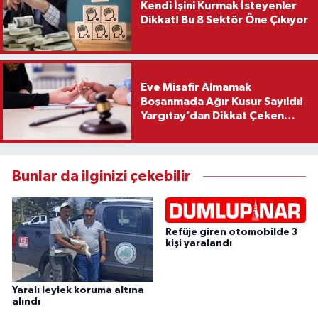
Kendi İşini Kurmak İsteyenler
Dikkat! Bu 8 Sektör Öne Çıkıyor
Eve Misafir Almamak
Boşanmada Ağır Kusur Sayıldı!
Yargıtay’dan Dikkat Çeken
Karar
Bunlar da ilginizi çekebilir
Refüje giren otomobilde 3
kişi yaralandı
Yaralı leylek koruma altına
alındı