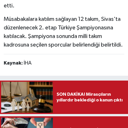
etti.
Teknoloji
Müsabakalara katılım sağlayan 12 takım, Sivas'ta
düzenlenecek 2. etap Türkiye Şampiyonasına
Vasıta
katılacak. Şampiyona sonunda milli takım
Vefat Haberleri
kadrosuna seçilen sporcular belirlendiği belirtildi.
Yaşam
Kaynak:
İHA
SON DAKİKA! Mirasçıların
yıllardır beklediği o kanun çıktı