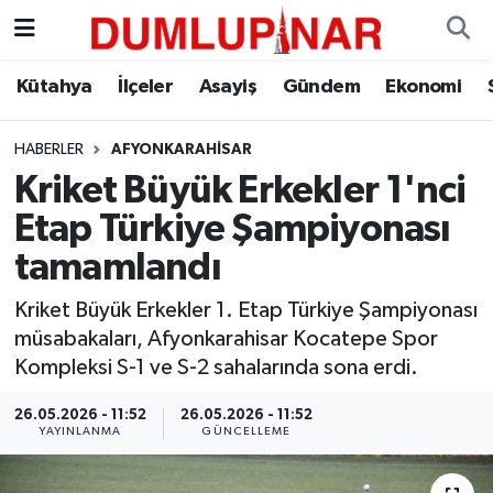
Asayiş
Kütahya Hava Durumu
Kütahya
İlçeler
Asayiş
Gündem
Ekonomi
Diğer
Kütahya Trafik Yoğunluk Haritası
HABERLER
AFYONKARAHISAR
Kriket Büyük Erkekler 1'nci
Dünya
Süper Lig Puan Durumu ve Fikstür
Etap Türkiye Şampiyonası
Eğitim
Tüm Manşetler
tamamlandı
Ekonomi
Son Dakika Haberleri
Kriket Büyük Erkekler 1. Etap Türkiye Şampiyonası
müsabakaları, Afyonkarahisar Kocatepe Spor
Eleman
Haber Arşivi
Kompleksi S-1 ve S-2 sahalarında sona erdi.
26.05.2026 - 11:52
26.05.2026 - 11:52
Emlak
YAYINLANMA
GÜNCELLEME
Gündem