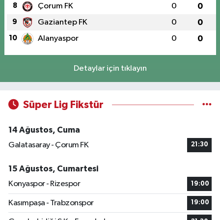
8
Çorum FK
0
0
9
Gaziantep FK
0
0
10
Alanyaspor
0
0
Detaylar için tıklayın
Süper Lig Fikstür
14 Ağustos, Cuma
Galatasaray - Çorum FK
21:30
15 Ağustos, Cumartesi
Konyaspor - Rizespor
19:00
Kasımpaşa - Trabzonspor
19:00