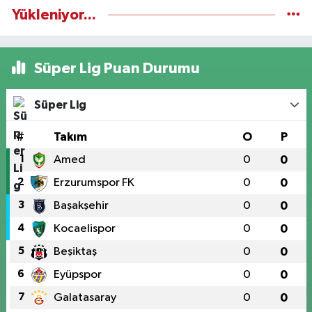
Yükleniyor...
Süper Lig Puan Durumu
Süper Lig
#
Takım
O
P
1
Amed
0
0
2
Erzurumspor FK
0
0
3
Başakşehir
0
0
4
Kocaelispor
0
0
5
Beşiktaş
0
0
6
Eyüpspor
0
0
7
Galatasaray
0
0