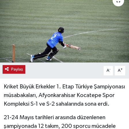
Haber
Haber İlanlar
Kültür-Sanat
Magazin
Resmi İlanlar
Paylaş
-
+
A
A
Sağlık
Kriket Büyük Erkekler 1. Etap Türkiye Şampiyonası
müsabakaları, Afyonkarahisar Kocatepe Spor
Seri İlan
Kompleksi S-1 ve S-2 sahalarında sona erdi.
Siyaset
21-24 Mayıs tarihleri arasında düzenlenen
şampiyonada 12 takım, 200 sporcu mücadele
Spor