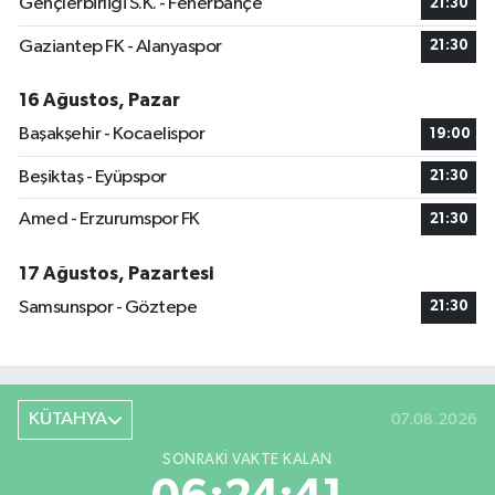
Gençlerbirliği S.K. - Fenerbahçe
21:30
Gaziantep FK - Alanyaspor
21:30
16 Ağustos, Pazar
Başakşehir - Kocaelispor
19:00
Beşiktaş - Eyüpspor
21:30
Amed - Erzurumspor FK
21:30
17 Ağustos, Pazartesi
Samsunspor - Göztepe
21:30
KÜTAHYA
07.08.2026
SONRAKI VAKTE KALAN