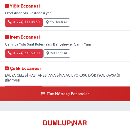
Yiğit Eczanesi
Özel Anadolu Hastanesi yanı
0 (274) 333 06 60
Yol Tarifi Al
Irem Eczanesi
Çamlıca Yolu Saat Kulesi Yanı Bahçelievler Camii Yanı
0 (274) 231 69 09
Yol Tarifi Al
Çelik Eczanesi
EVLİYA ÇELEBİ HASTANESİ ANA BİNA ACİL YOKUŞU DÖRTYOL KAVŞAĞI
BİM YANI
0 (274) 231 81 64
Yol Tarifi Al
Tüm Nöbetçi Eczaneler