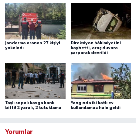
Jandarma aranan 27 kişiyi
Direksiyon hâkimiyetini
yakaladı
kaybetti, araç duvara
çarparak devrildi
Taşlı sopalı kavga kanlı
Yangında iki katlı ev
bitti! 2 yaralı, 2 tutuklama
kullanılamaz hale geldi
Yorumlar