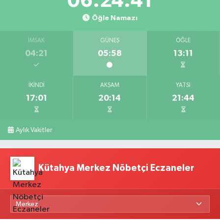
06:24:40
Öğle Namazı
İMSAK
GÜNEŞ
ÖĞLE
04:21
05:58
13:11
İKINDI
AKŞAM
YATSI
17:01
20:14
21:44
Aylık Vakitler
Kütahya Merkez Nöbetçi Eczaneler