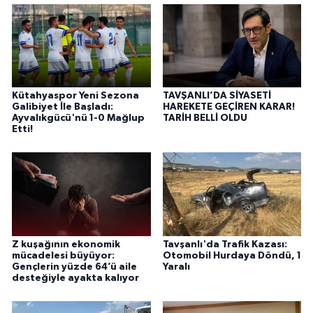
Kütahyaspor Yeni Sezona
TAVŞANLI’DA SİYASETİ
Galibiyet İle Başladı:
HAREKETE GEÇİREN KARAR!
Ayvalıkgücü'nü 1-0 Mağlup
TARİH BELLİ OLDU
Etti!
Z kuşağının ekonomik
Tavşanlı'da Trafik Kazası:
mücadelesi büyüyor:
Otomobil Hurdaya Döndü, 1
Gençlerin yüzde 64’ü aile
Yaralı
desteğiyle ayakta kalıyor