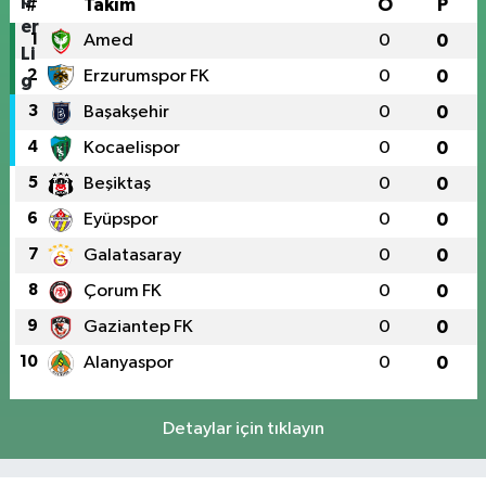
#
Takım
O
P
1
Amed
0
0
2
Erzurumspor FK
0
0
3
Başakşehir
0
0
4
Kocaelispor
0
0
5
Beşiktaş
0
0
6
Eyüpspor
0
0
7
Galatasaray
0
0
8
Çorum FK
0
0
9
Gaziantep FK
0
0
10
Alanyaspor
0
0
Detaylar için tıklayın