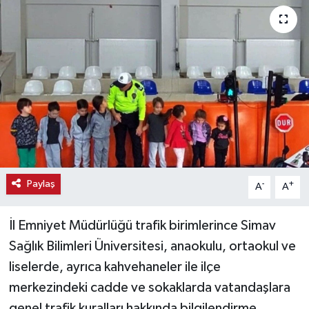
Haber
Haber İlanlar
Kültür-Sanat
Magazin
Resmi İlanlar
Paylaş
-
+
A
A
Sağlık
İl Emniyet Müdürlüğü trafik birimlerince Simav
Seri İlan
Sağlık Bilimleri Üniversitesi, anaokulu, ortaokul ve
liselerde, ayrıca kahvehaneler ile ilçe
Siyaset
merkezindeki cadde ve sokaklarda vatandaşlara
Spor
genel trafik kuralları hakkında bilgilendirme