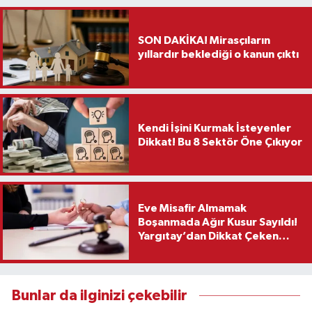
SON DAKİKA! Mirasçıların
yıllardır beklediği o kanun çıktı
Kendi İşini Kurmak İsteyenler
Dikkat! Bu 8 Sektör Öne Çıkıyor
Eve Misafir Almamak
Boşanmada Ağır Kusur Sayıldı!
Yargıtay’dan Dikkat Çeken
Karar
Bunlar da ilginizi çekebilir