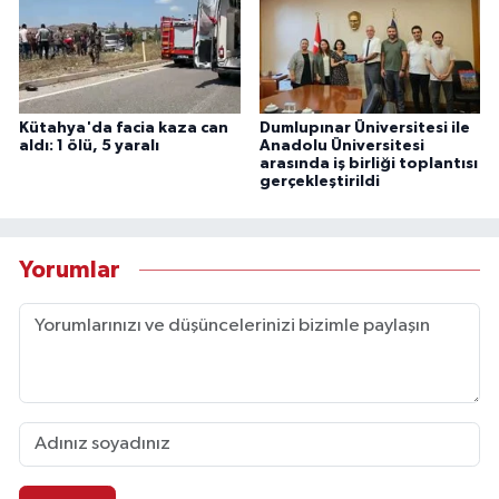
Kütahya'da facia kaza can
Dumlupınar Üniversitesi ile
aldı: 1 ölü, 5 yaralı
Anadolu Üniversitesi
arasında iş birliği toplantısı
gerçekleştirildi
Yorumlar