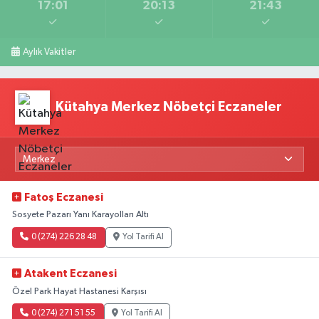
17:01
20:13
21:43
Aylık Vakitler
Kütahya Merkez Nöbetçi Eczaneler
Fatoş Eczanesi
Sosyete Pazarı Yanı Karayolları Altı
0 (274) 226 28 48
Yol Tarifi Al
Atakent Eczanesi
Özel Park Hayat Hastanesi Karşısı
0 (274) 271 51 55
Yol Tarifi Al