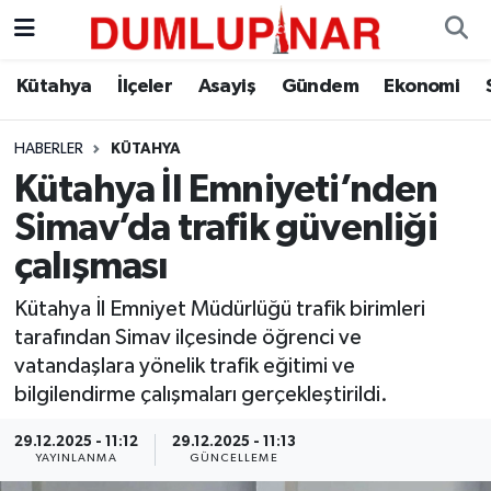
Asayiş
Kütahya Hava Durumu
Kütahya
İlçeler
Asayiş
Gündem
Ekonomi
Diğer
Kütahya Trafik Yoğunluk Haritası
HABERLER
KÜTAHYA
Kütahya İl Emniyeti’nden
Dünya
Süper Lig Puan Durumu ve Fikstür
Simav’da trafik güvenliği
Eğitim
Tüm Manşetler
çalışması
Ekonomi
Son Dakika Haberleri
Kütahya İl Emniyet Müdürlüğü trafik birimleri
tarafından Simav ilçesinde öğrenci ve
Eleman
Haber Arşivi
vatandaşlara yönelik trafik eğitimi ve
bilgilendirme çalışmaları gerçekleştirildi.
Emlak
29.12.2025 - 11:12
29.12.2025 - 11:13
YAYINLANMA
GÜNCELLEME
Gündem