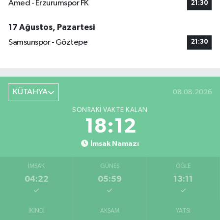
Amed - Erzurumspor FK
21:30
17 Ağustos, Pazartesi
Samsunspor - Göztepe
21:30
KÜTAHYA
08.08.2026
SONRAKI VAKTE KALAN
18:11
İmsak Namazı
İMSAK
GÜNEŞ
ÖĞLE
04:22
05:59
13:11
İKINDI
AKŞAM
YATSI