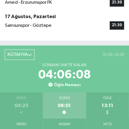
Amed - Erzurumspor FK
21:30
17 Ağustos, Pazartesi
Samsunspor - Göztepe
21:30
KÜTAHYA
10.08.2026
SONRAKI VAKTE KALAN
04:06:07
Öğle Namazı
İMSAK
GÜNEŞ
ÖĞLE
04:25
06:01
13:11
İKINDI
AKŞAM
YATSI