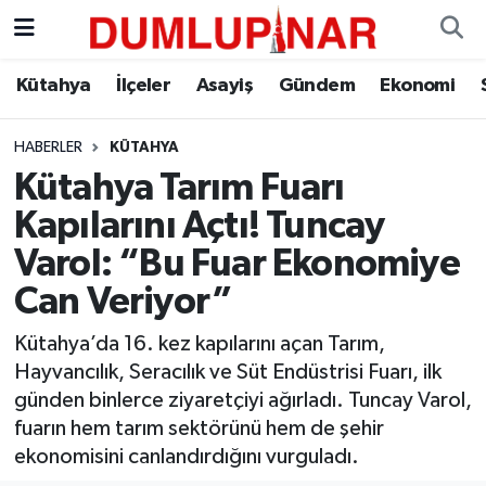
Asayiş
Kütahya Hava Durumu
Kütahya
İlçeler
Asayiş
Gündem
Ekonomi
Diğer
Kütahya Trafik Yoğunluk Haritası
HABERLER
KÜTAHYA
Kütahya Tarım Fuarı
Dünya
Süper Lig Puan Durumu ve Fikstür
Kapılarını Açtı! Tuncay
Eğitim
Tüm Manşetler
Varol: “Bu Fuar Ekonomiye
Can Veriyor”
Ekonomi
Son Dakika Haberleri
Kütahya’da 16. kez kapılarını açan Tarım,
Eleman
Haber Arşivi
Hayvancılık, Seracılık ve Süt Endüstrisi Fuarı, ilk
günden binlerce ziyaretçiyi ağırladı. Tuncay Varol,
Emlak
fuarın hem tarım sektörünü hem de şehir
ekonomisini canlandırdığını vurguladı.
Gündem