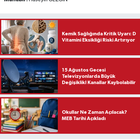
Kemik Sağlığında Kritik Uyarı: D
Vitamini Eksikliği Riski Artırıyor
15 Ağustos Gecesi
Televizyonlarda Büyük
Değişiklik! Kanallar Kaybolabilir
Okullar Ne Zaman Açılacak?
MEB Tarihi Açıkladı