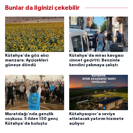
Bunlar da ilginizi çekebilir
Kütahya'da göz alıcı
Kütahya'da miras kavgası
manzara: Ayçiçekleri
cinnet geçirtti: Benzinle
güneşe döndü
kendini yakmaya çalıştı
Muratdağı'nda gençlik
Kütahyaspor'a seviye
coşkusu: 5 ilden 150 genç
atlatacak yatırım hizmete
Kütahya'da buluştu
açılıyor