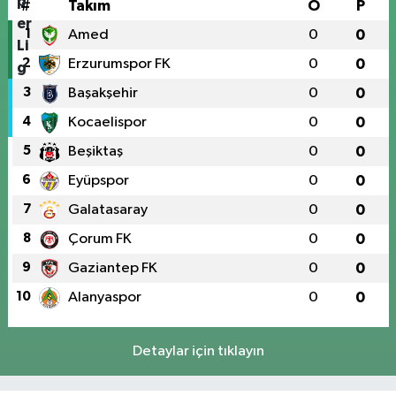
#
Takım
O
P
1
Amed
0
0
2
Erzurumspor FK
0
0
3
Başakşehir
0
0
4
Kocaelispor
0
0
5
Beşiktaş
0
0
6
Eyüpspor
0
0
7
Galatasaray
0
0
8
Çorum FK
0
0
9
Gaziantep FK
0
0
10
Alanyaspor
0
0
Detaylar için tıklayın