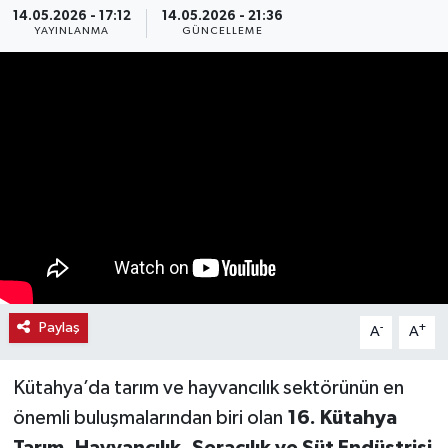
14.05.2026 - 17:12
14.05.2026 - 21:36
YAYINLANMA
GÜNCELLEME
Haber
Haber İlanlar
Kültür-Sanat
Magazin
Resmi İlanlar
Sağlık
Paylaş
-
+
A
A
Seri İlan
Kütahya’da tarım ve hayvancılık sektörünün en
Siyaset
önemli buluşmalarından biri olan
16. Kütahya
Spor