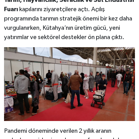
Tarım, Hayvancılık, Seracılık ve Süt Endüstrisi
Fuarı
kapılarını ziyaretçilere açtı. Açılış
Teknoloji
programında tarımın stratejik önemi bir kez daha
vurgulanırken, Kütahya’nın üretim gücü, yeni
Vasıta
yatırımlar ve sektörel destekler ön plana çıktı.
Vefat Haberleri
Yaşam
Pandemi döneminde verilen 2 yıllık aranın