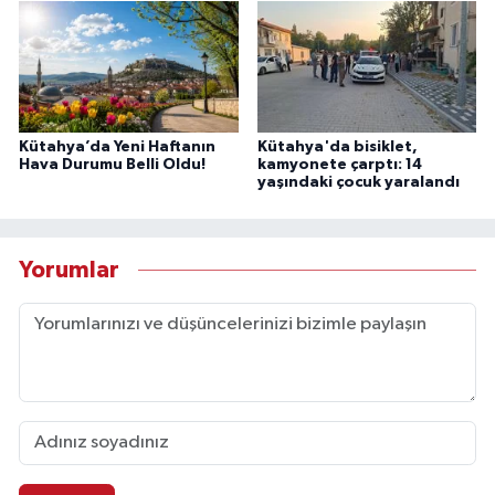
Kütahya’da Yeni Haftanın
Kütahya'da bisiklet,
Hava Durumu Belli Oldu!
kamyonete çarptı: 14
yaşındaki çocuk yaralandı
Yorumlar