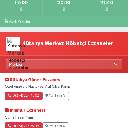
17:00
20:10
21:40
Aylık Vakitler
Kütahya Merkez Nöbetçi Eczaneler
Kütahya Günes Eczanesi
Özel Anadolu Hastanesi Acil Çıkışı Karşısı
0 (274) 224 46 62
Yol Tarifi Al
Ihlamur Eczanesi
Cuma Pazarı Yanı
0 (274) 216 25 96
Yol Tarifi Al