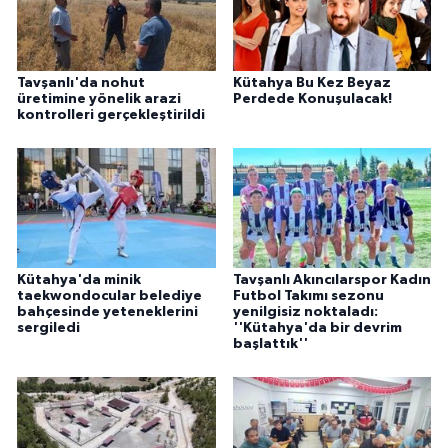
Tavşanlı'da nohut
Kütahya Bu Kez Beyaz
üretimine yönelik arazi
Perdede Konuşulacak!
kontrolleri gerçekleştirildi
Kütahya'da minik
Tavşanlı Akıncılarspor Kadın
taekwondocular belediye
Futbol Takımı sezonu
bahçesinde yeteneklerini
yenilgisiz noktaladı:
sergiledi
''Kütahya'da bir devrim
başlattık''