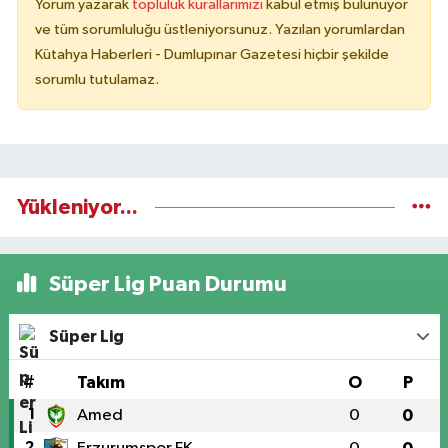
Yorum yazarak
topluluk kurallarımızı
kabul etmiş bulunuyor
ve tüm sorumluluğu üstleniyorsunuz. Yazılan yorumlardan
Kütahya Haberleri - Dumlupınar Gazetesi hiçbir şekilde
sorumlu tutulamaz.
Yükleniyor...
Süper Lig Puan Durumu
Süper Lig
#
Takım
O
P
1
Amed
0
0
2