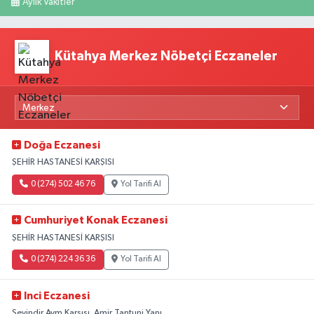
Aylık Vakitler
Kütahya Merkez Nöbetçi Eczaneler
Doğa Eczanesi
ŞEHİR HASTANESİ KARŞISI
0 (274) 502 46 76
Yol Tarifi Al
Cumhuriyet Konak Eczanesi
ŞEHİR HASTANESİ KARŞISI
0 (274) 224 36 36
Yol Tarifi Al
Inci Eczanesi
Sevindir Avm Karşısı. Amir Tantuni Yanı.