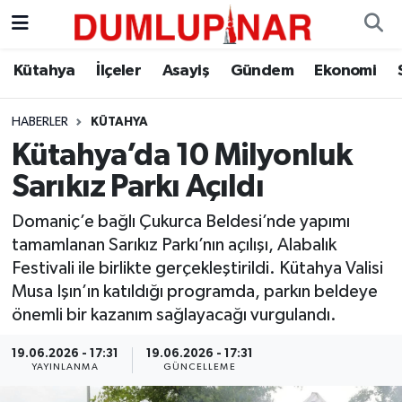
Asayiş
Kütahya Hava Durumu
Kütahya
İlçeler
Asayiş
Gündem
Ekonomi
Diğer
Kütahya Trafik Yoğunluk Haritası
HABERLER
KÜTAHYA
Kütahya’da 10 Milyonluk
Dünya
Süper Lig Puan Durumu ve Fikstür
Sarıkız Parkı Açıldı
Eğitim
Tüm Manşetler
Domaniç’e bağlı Çukurca Beldesi’nde yapımı
tamamlanan Sarıkız Parkı’nın açılışı, Alabalık
Ekonomi
Son Dakika Haberleri
Festivali ile birlikte gerçekleştirildi. Kütahya Valisi
Musa Işın’ın katıldığı programda, parkın beldeye
Eleman
Haber Arşivi
önemli bir kazanım sağlayacağı vurgulandı.
Emlak
19.06.2026 - 17:31
19.06.2026 - 17:31
YAYINLANMA
GÜNCELLEME
Gündem