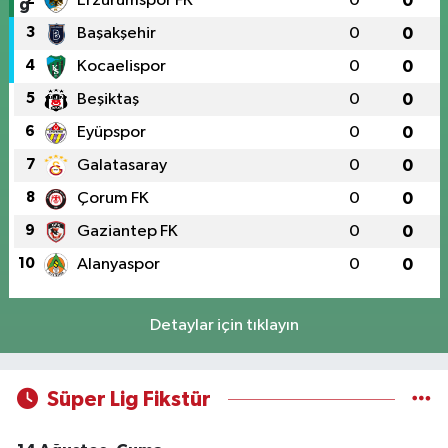
Erzurumspor FK
0
0
3
Başakşehir
0
0
4
Kocaelispor
0
0
5
Beşiktaş
0
0
6
Eyüpspor
0
0
7
Galatasaray
0
0
8
Çorum FK
0
0
9
Gaziantep FK
0
0
10
Alanyaspor
0
0
Detaylar için tıklayın
Süper Lig Fikstür