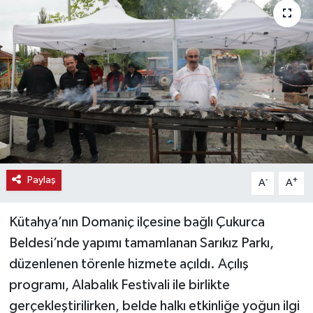
Haber
Haber İlanlar
Kültür-Sanat
Magazin
Resmi İlanlar
Paylaş
-
+
A
A
Sağlık
Kütahya’nın Domaniç ilçesine bağlı Çukurca
Seri İlan
Beldesi’nde yapımı tamamlanan Sarıkız Parkı,
düzenlenen törenle hizmete açıldı. Açılış
Siyaset
programı, Alabalık Festivali ile birlikte
gerçekleştirilirken, belde halkı etkinliğe yoğun ilgi
Spor