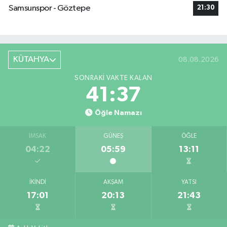
Samsunspor - Göztepe
21:30
KÜTAHYA
08.08.2026
SONRAKI VAKTE KALAN
41:36
Öğle Namazı
İMSAK
GÜNEŞ
ÖĞLE
04:22
05:59
13:11
İKINDI
AKŞAM
YATSI
17:01
20:13
21:43