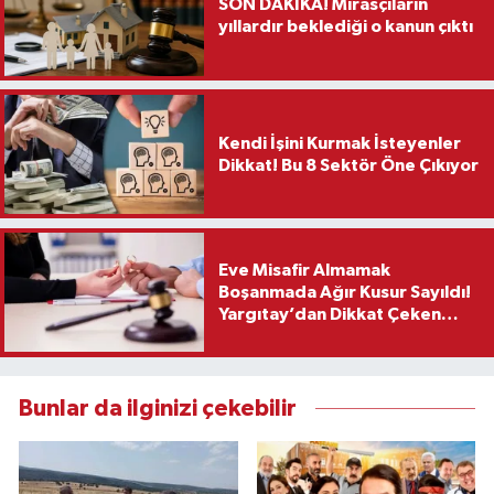
SON DAKİKA! Mirasçıların
yıllardır beklediği o kanun çıktı
Kendi İşini Kurmak İsteyenler
Dikkat! Bu 8 Sektör Öne Çıkıyor
Eve Misafir Almamak
Boşanmada Ağır Kusur Sayıldı!
Yargıtay’dan Dikkat Çeken
Karar
Bunlar da ilginizi çekebilir