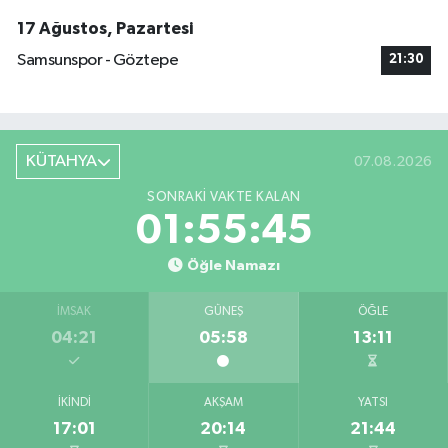
17 Ağustos, Pazartesi
Samsunspor - Göztepe
21:30
KÜTAHYA
07.08.2026
SONRAKI VAKTE KALAN
01:55:45
Öğle Namazı
İMSAK
GÜNEŞ
ÖĞLE
04:21
05:58
13:11
İKINDI
AKŞAM
YATSI
17:01
20:14
21:44