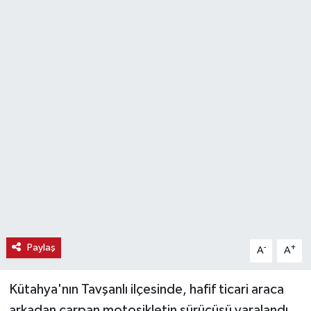
Haber
Haber İlanlar
Kültür-Sanat
Magazin
Resmi İlanlar
Sağlık
Seri İlan
Paylaş
-
+
A
A
Siyaset
Kütahya'nın Tavşanlı ilçesinde, hafif ticari araca
Spor
arkadan çarpan motosikletin sürücüsü yaralandı.