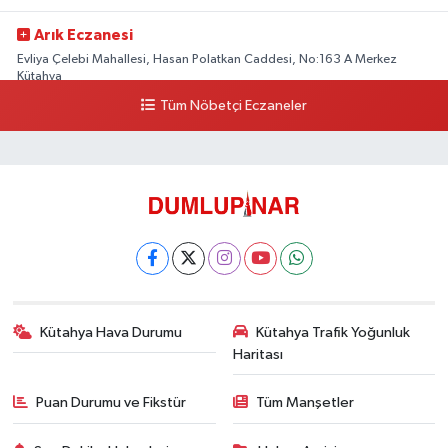
Arık Eczanesi
Evliya Çelebi Mahallesi, Hasan Polatkan Caddesi, No:163 A Merkez
Kütahya
Tüm Nöbetçi Eczaneler
0 (534) 064 92 71
Yol Tarifi Al
Kütahya Hava Durumu
Kütahya Trafik Yoğunluk
Haritası
Puan Durumu ve Fikstür
Tüm Manşetler