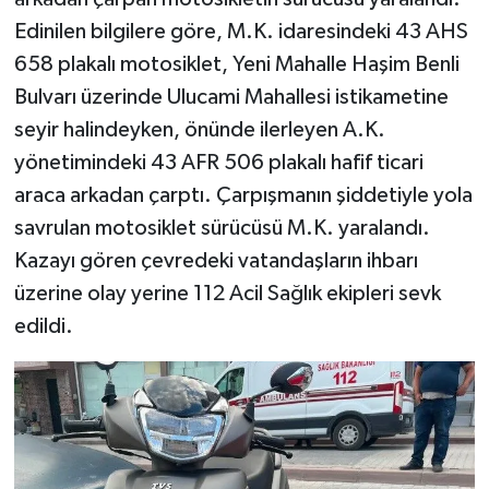
Edinilen bilgilere göre, M.K. idaresindeki 43 AHS
Teknoloji
658 plakalı motosiklet, Yeni Mahalle Haşim Benli
Bulvarı üzerinde Ulucami Mahallesi istikametine
Vasıta
seyir halindeyken, önünde ilerleyen A.K.
yönetimindeki 43 AFR 506 plakalı hafif ticari
Vefat Haberleri
araca arkadan çarptı. Çarpışmanın şiddetiyle yola
Yaşam
savrulan motosiklet sürücüsü M.K. yaralandı.
Kazayı gören çevredeki vatandaşların ihbarı
üzerine olay yerine 112 Acil Sağlık ekipleri sevk
edildi.