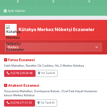
Aylık Vakitler
Kütahya Merkez Nöbetçi Eczaneler
Fatoş Eczanesi
Fatih Mahallesi, Nurettin Ok Caddesi, No:2 Merkez Kütahya
0 (274) 226 28 48
Yol Tarifi Al
Atakent Eczanesi
Yunusemre Mahallesi, Dumlupınar Bulvarı, Özel Park Hayat Hastanesi
karşısı Merkez Kütahya
0 (274) 271 51 55
Yol Tarifi Al