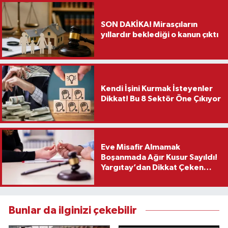
SON DAKİKA! Mirasçıların
yıllardır beklediği o kanun çıktı
Kendi İşini Kurmak İsteyenler
Dikkat! Bu 8 Sektör Öne Çıkıyor
Eve Misafir Almamak
Boşanmada Ağır Kusur Sayıldı!
Yargıtay’dan Dikkat Çeken
Karar
Bunlar da ilginizi çekebilir