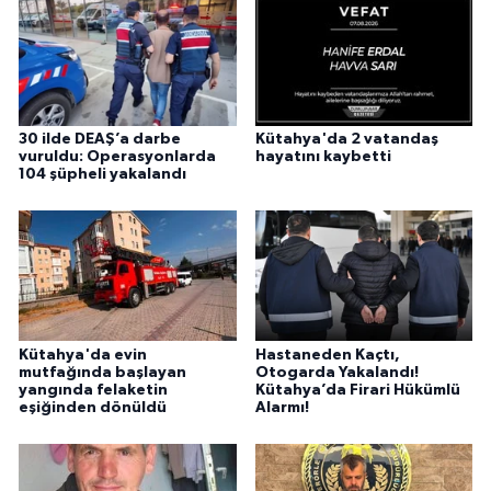
30 ilde DEAŞ’a darbe
Kütahya'da 2 vatandaş
vuruldu: Operasyonlarda
hayatını kaybetti
104 şüpheli yakalandı
Kütahya'da evin
Hastaneden Kaçtı,
mutfağında başlayan
Otogarda Yakalandı!
yangında felaketin
Kütahya’da Firari Hükümlü
eşiğinden dönüldü
Alarmı!