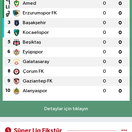
1
Amed
0
0
2
Erzurumspor FK
0
0
3
Başakşehir
0
0
4
Kocaelispor
0
0
5
Beşiktaş
0
0
6
Eyüpspor
0
0
7
Galatasaray
0
0
8
Çorum FK
0
0
9
Gaziantep FK
0
0
10
Alanyaspor
0
0
Detaylar için tıklayın
Süper Lig Fikstür