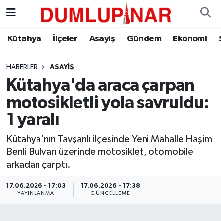
Asayiş
Kütahya Hava Durumu
Kütahya
İlçeler
Asayiş
Gündem
Ekonomi
Diğer
Kütahya Trafik Yoğunluk Haritası
HABERLER
ASAYIŞ
Kütahya'da araca çarpan
Dünya
Süper Lig Puan Durumu ve Fikstür
motosikletli yola savruldu:
Eğitim
Tüm Manşetler
1 yaralı
Ekonomi
Son Dakika Haberleri
Kütahya'nın Tavşanlı ilçesinde Yeni Mahalle Haşim
Benli Bulvarı üzerinde motosiklet, otomobile
Eleman
Haber Arşivi
arkadan çarptı.
17.06.2026 - 17:03
17.06.2026 - 17:38
Emlak
YAYINLANMA
GÜNCELLEME
Gündem