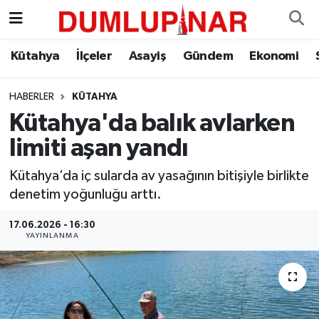
Asayiş
Kütahya Hava Durumu
Kütahya
İlçeler
Asayiş
Gündem
Ekonomi
Diğer
Kütahya Trafik Yoğunluk Haritası
HABERLER
KÜTAHYA
Kütahya'da balık avlarken
Dünya
Süper Lig Puan Durumu ve Fikstür
limiti aşan yandı
Eğitim
Tüm Manşetler
Kütahya’da iç sularda av yasağının bitişiyle birlikte
denetim yoğunluğu arttı.
Ekonomi
Son Dakika Haberleri
17.06.2026 - 16:30
Eleman
Haber Arşivi
YAYINLANMA
Emlak
Gündem