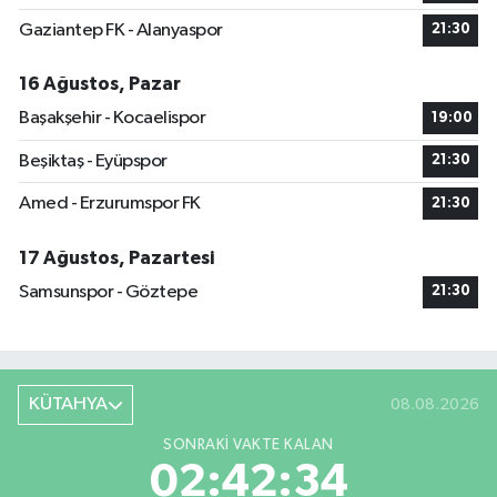
Gaziantep FK - Alanyaspor
21:30
16 Ağustos, Pazar
Başakşehir - Kocaelispor
19:00
Beşiktaş - Eyüpspor
21:30
Amed - Erzurumspor FK
21:30
17 Ağustos, Pazartesi
Samsunspor - Göztepe
21:30
KÜTAHYA
08.08.2026
SONRAKI VAKTE KALAN
02:42:33