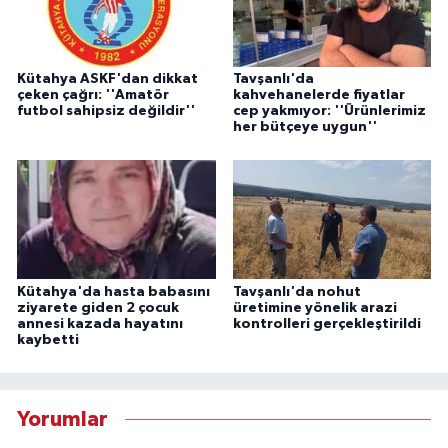
Kütahya ASKF'dan dikkat
Tavşanlı'da
çeken çağrı: ''Amatör
kahvehanelerde fiyatlar
futbol sahipsiz değildir''
cep yakmıyor: ''Ürünlerimiz
her bütçeye uygun''
Kütahya'da hasta babasını
Tavşanlı'da nohut
ziyarete giden 2 çocuk
üretimine yönelik arazi
annesi kazada hayatını
kontrolleri gerçekleştirildi
kaybetti
Yorumlar