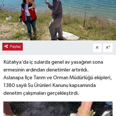
Haber
Haber İlanlar
Kültür-Sanat
Paylaş
-
+
A
A
Magazin
Kütahya’da iç sularda genel av yasağının sona
Resmi İlanlar
ermesinin ardından denetimler artırıldı.
Sağlık
Aslanapa İlçe Tarım ve Orman Müdürlüğü ekipleri,
1380 sayılı Su Ürünleri Kanunu kapsamında
Seri İlan
denetim çalışmaları gerçekleştirdi.
Siyaset
Spor