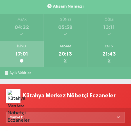
Akşam Namazı
İMSAK
GÜNEŞ
ÖĞLE
04:22
05:59
13:11
İKINDI
AKŞAM
YATSI
17:01
20:13
21:43
Aylık Vakitler
Kütahya Merkez Nöbetçi Eczaneler