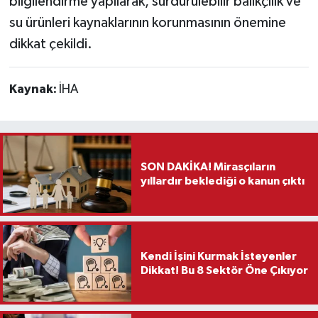
bilgilendirme yapılarak, sürdürülebilir balıkçılık ve
su ürünleri kaynaklarının korunmasının önemine
dikkat çekildi.
Kaynak:
İHA
SON DAKİKA! Mirasçıların
yıllardır beklediği o kanun çıktı
Kendi İşini Kurmak İsteyenler
Dikkat! Bu 8 Sektör Öne Çıkıyor