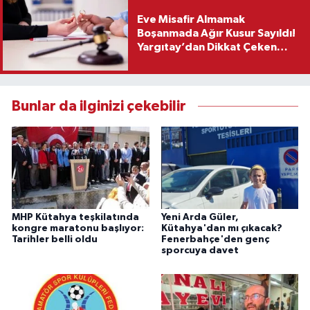
Eve Misafir Almamak
Boşanmada Ağır Kusur Sayıldı!
Yargıtay’dan Dikkat Çeken
Karar
Bunlar da ilginizi çekebilir
MHP Kütahya teşkilatında
Yeni Arda Güler,
kongre maratonu başlıyor:
Kütahya'dan mı çıkacak?
Tarihler belli oldu
Fenerbahçe'den genç
sporcuya davet