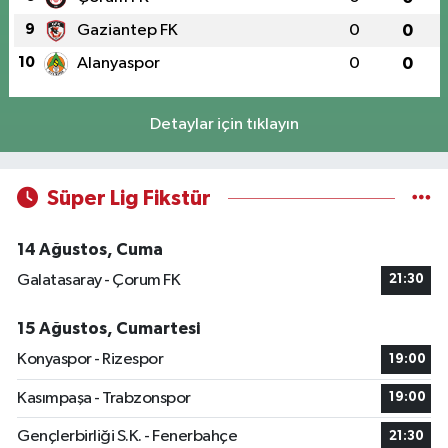
9
Gaziantep FK
0
0
10
Alanyaspor
0
0
Detaylar için tıklayın
Süper Lig Fikstür
14 Ağustos, Cuma
Galatasaray - Çorum FK
21:30
15 Ağustos, Cumartesi
Konyaspor - Rizespor
19:00
Kasımpaşa - Trabzonspor
19:00
Gençlerbirliği S.K. - Fenerbahçe
21:30