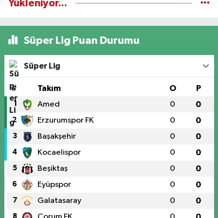
Yükleniyor...
Süper Lig Puan Durumu
Süper Lig
#
Takım
O
P
1
Amed
0
0
2
Erzurumspor FK
0
0
3
Başakşehir
0
0
4
Kocaelispor
0
0
5
Beşiktaş
0
0
6
Eyüpspor
0
0
7
Galatasaray
0
0
8
Çorum FK
0
0