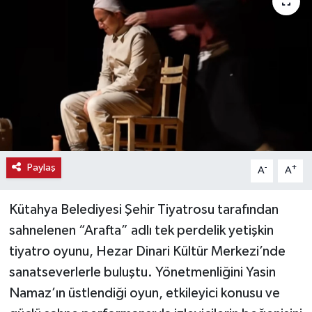
Haber
Haber İlanlar
Kültür-Sanat
Magazin
Resmi İlanlar
Paylaş
-
+
A
A
Sağlık
Kütahya Belediyesi Şehir Tiyatrosu tarafından
sahnelenen “Arafta” adlı tek perdelik yetişkin
Seri İlan
tiyatro oyunu, Hezar Dinari Kültür Merkezi’nde
sanatseverlerle buluştu. Yönetmenliğini Yasin
Siyaset
Namaz’ın üstlendiği oyun, etkileyici konusu ve
Spor