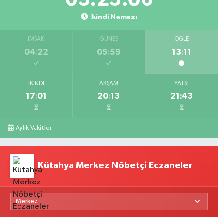
İkindi Namazı
İMSAK
GÜNEŞ
ÖĞLE
04:22
05:59
13:11
İKINDI
AKŞAM
YATSI
17:01
20:13
21:43
Aylık Vakitler
Kütahya Merkez Nöbetçi Eczaneler