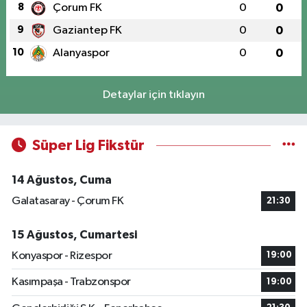
8
Çorum FK
0
0
9
Gaziantep FK
0
0
10
Alanyaspor
0
0
Detaylar için tıklayın
Süper Lig Fikstür
14 Ağustos, Cuma
Galatasaray - Çorum FK
21:30
15 Ağustos, Cumartesi
Konyaspor - Rizespor
19:00
Kasımpaşa - Trabzonspor
19:00