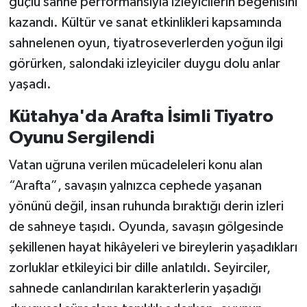
güçlü sahne performansıyla izleyicilerin beğenisini
kazandı. Kültür ve sanat etkinlikleri kapsamında
Teknoloji
sahnelenen oyun, tiyatroseverlerden yoğun ilgi
görürken, salondaki izleyiciler duygu dolu anlar
Vasıta
yaşadı.
Vefat Haberleri
Kütahya'da Arafta İsimli Tiyatro
Oyunu Sergilendi
Yaşam
Vatan uğruna verilen mücadeleleri konu alan
“Arafta”, savaşın yalnızca cephede yaşanan
yönünü değil, insan ruhunda bıraktığı derin izleri
de sahneye taşıdı. Oyunda, savaşın gölgesinde
şekillenen hayat hikâyeleri ve bireylerin yaşadıkları
zorluklar etkileyici bir dille anlatıldı. Seyirciler,
sahnede canlandırılan karakterlerin yaşadığı