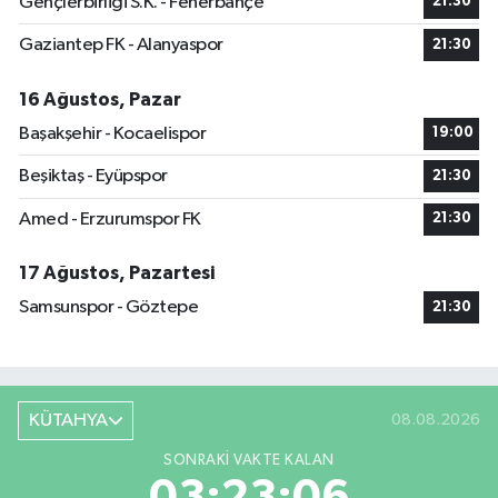
Gençlerbirliği S.K. - Fenerbahçe
21:30
Gaziantep FK - Alanyaspor
21:30
16 Ağustos, Pazar
Başakşehir - Kocaelispor
19:00
Beşiktaş - Eyüpspor
21:30
Amed - Erzurumspor FK
21:30
17 Ağustos, Pazartesi
Samsunspor - Göztepe
21:30
KÜTAHYA
08.08.2026
SONRAKI VAKTE KALAN
03:23:05