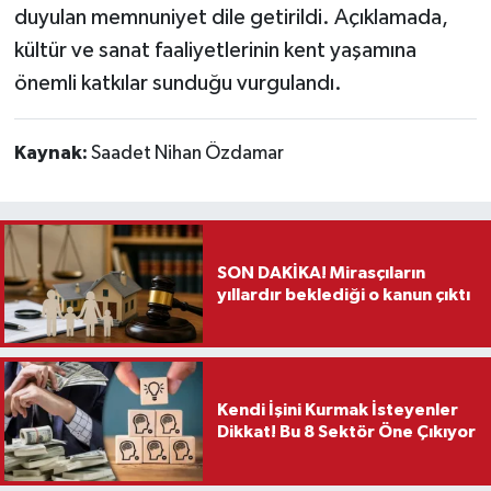
duyulan memnuniyet dile getirildi. Açıklamada,
kültür ve sanat faaliyetlerinin kent yaşamına
önemli katkılar sunduğu vurgulandı.
Kaynak:
Saadet Nihan Özdamar
SON DAKİKA! Mirasçıların
yıllardır beklediği o kanun çıktı
Kendi İşini Kurmak İsteyenler
Dikkat! Bu 8 Sektör Öne Çıkıyor