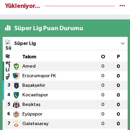
Yükleniyor...
Süper Lig Puan Durumu
Süper Lig
#
Takım
O
P
1
Amed
0
0
2
Erzurumspor FK
0
0
3
Başakşehir
0
0
4
Kocaelispor
0
0
5
Beşiktaş
0
0
6
Eyüpspor
0
0
7
Galatasaray
0
0