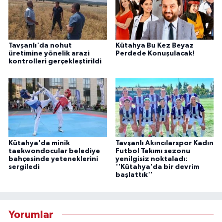
Tavşanlı'da nohut
Kütahya Bu Kez Beyaz
üretimine yönelik arazi
Perdede Konuşulacak!
kontrolleri gerçekleştirildi
Kütahya'da minik
Tavşanlı Akıncılarspor Kadın
taekwondocular belediye
Futbol Takımı sezonu
bahçesinde yeteneklerini
yenilgisiz noktaladı:
sergiledi
''Kütahya'da bir devrim
başlattık''
Yorumlar