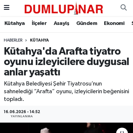
Asayiş
Kütahya Hava Durumu
Kütahya
İlçeler
Asayiş
Gündem
Ekonomi
Diğer
Kütahya Trafik Yoğunluk Haritası
HABERLER
KÜTAHYA
Kütahya'da Arafta tiyatro
Dünya
Süper Lig Puan Durumu ve Fikstür
oyunu izleyicilere duygusal
Eğitim
Tüm Manşetler
anlar yaşattı
Ekonomi
Son Dakika Haberleri
Kütahya Belediyesi Şehir Tiyatrosu’nun
sahnelediği “Arafta” oyunu, izleyicilerin beğenisini
Eleman
Haber Arşivi
topladı.
16.06.2026 - 14:52
Emlak
YAYINLANMA
Gündem