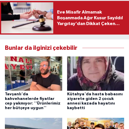
Eve Misafir Almamak
Boşanmada Ağır Kusur Sayıldı!
Yargıtay’dan Dikkat Çeken
Karar
Bunlar da ilginizi çekebilir
Tavşanlı'da
Kütahya'da hasta babasını
kahvehanelerde fiyatlar
ziyarete giden 2 çocuk
cep yakmıyor: ''Ürünlerimiz
annesi kazada hayatını
her bütçeye uygun''
kaybetti