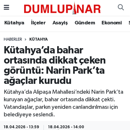
Asayiş
Kütahya Hava Durumu
Kütahya
İlçeler
Asayiş
Gündem
Ekonomi
Diğer
Kütahya Trafik Yoğunluk Haritası
HABERLER
KÜTAHYA
Kütahya’da bahar
Dünya
Süper Lig Puan Durumu ve Fikstür
ortasında dikkat çeken
Eğitim
Tüm Manşetler
görüntü: Narin Park’ta
ağaçlar kurudu
Ekonomi
Son Dakika Haberleri
Kütahya’da Alipaşa Mahallesi’ndeki Narin Park’ta
Eleman
Haber Arşivi
kuruyan ağaçlar, bahar ortasında dikkat çekti.
Vatandaşlar, parkın yeniden canlandırılması için
Emlak
belediyeye seslendi.
Gündem
18.04.2026 - 13:59
18.04.2026 - 14:00