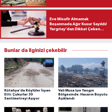
Eve Misafir Almamak
Boşanmada Ağır Kusur Sayıldı!
Yargıtay’dan Dikkat Çeken
Karar
Bunlar da ilginizi çekebilir
Kütahya’da Köylüler İsyan
Vali Musa Işın Yangın
Etti: Çukurlar 30
Bölgesinde: Hasarın Boyutu
Santimetreyi Aşıyor
Açıklandı