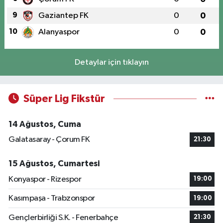
9
Gaziantep FK
0
0
10
Alanyaspor
0
0
Detaylar için tıklayın
Süper Lig Fikstür
14 Ağustos, Cuma
Galatasaray - Çorum FK
21:30
15 Ağustos, Cumartesi
Konyaspor - Rizespor
19:00
Kasımpaşa - Trabzonspor
19:00
Gençlerbirliği S.K. - Fenerbahçe
21:30