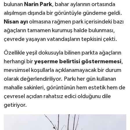
bulunan
Narin Park
, bahar aylarının ortasında
alışılmışın dışında bir görüntüyle gündeme geldi.
Teknoloji
Nisan ayı
olmasına rağmen park içerisindeki bazı
Vasıta
ağaçların tamamen kurumuş halde bulunması,
çevrede yaşayan vatandaşların tepkisini çekti.
Vefat Haberleri
Özellikle yeşil dokusuyla bilinen parkta ağaçların
Yaşam
herhangi bir
yeşerme belirtisi göstermemesi
,
mevsimsel koşullarla açıklanamayacak bir durum
olarak değerlendiriliyor. Parkı her gün kullanan
mahalle sakinleri, görüntünün hem estetik hem de
çevresel açıdan rahatsız edici olduğunu dile
getiriyor.