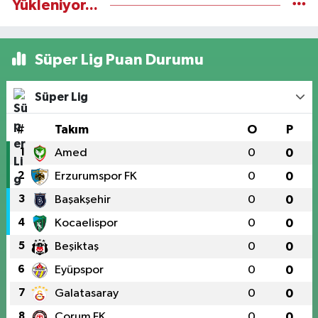
Yükleniyor...
Süper Lig Puan Durumu
Süper Lig
#
Takım
O
P
1
Amed
0
0
2
Erzurumspor FK
0
0
3
Başakşehir
0
0
4
Kocaelispor
0
0
5
Beşiktaş
0
0
6
Eyüpspor
0
0
7
Galatasaray
0
0
8
Çorum FK
0
0