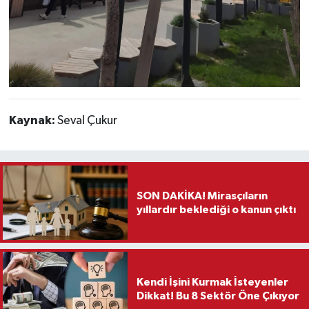
Kaynak:
Seval Çukur
SON DAKİKA! Mirasçıların
yıllardır beklediği o kanun çıktı
Kendi İşini Kurmak İsteyenler
Dikkat! Bu 8 Sektör Öne Çıkıyor