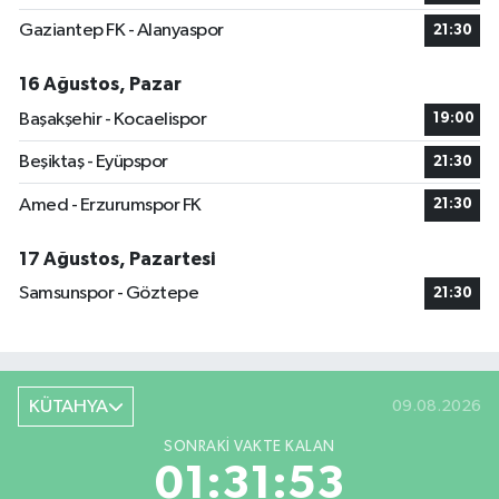
Gaziantep FK - Alanyaspor
21:30
16 Ağustos, Pazar
Başakşehir - Kocaelispor
19:00
Beşiktaş - Eyüpspor
21:30
Amed - Erzurumspor FK
21:30
17 Ağustos, Pazartesi
Samsunspor - Göztepe
21:30
KÜTAHYA
09.08.2026
SONRAKI VAKTE KALAN
01:31:52