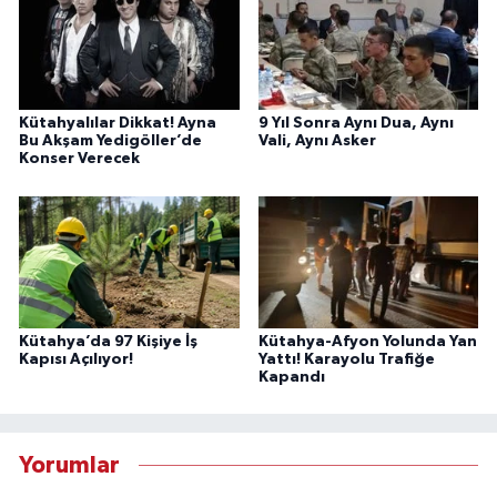
Kütahyalılar Dikkat! Ayna
9 Yıl Sonra Aynı Dua, Aynı
Bu Akşam Yedigöller’de
Vali, Aynı Asker
Konser Verecek
Kütahya’da 97 Kişiye İş
Kütahya-Afyon Yolunda Yan
Kapısı Açılıyor!
Yattı! Karayolu Trafiğe
Kapandı
Yorumlar