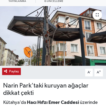
YAYINLANMA
GÜNCELLEME
Haber
Haber İlanlar
Kültür-Sanat
Magazin
Resmi İlanlar
Sağlık
Paylaş
-
+
A
A
Seri İlan
Narin Park’taki kuruyan ağaçlar
dikkat çekti
Siyaset
Kütahya’da
Hacı Hıfzı Emer Caddesi
üzerinde
Spor