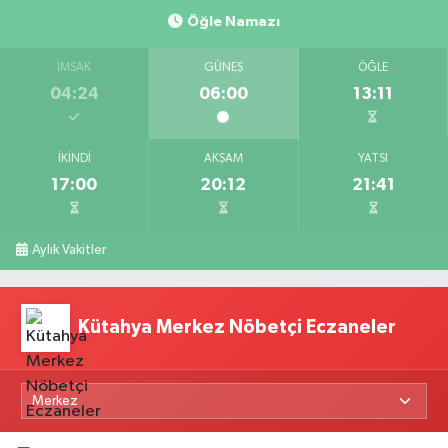
Öğle Namazı
İMSAK
GÜNEŞ
ÖĞLE
04:24
06:00
13:11
İKINDI
AKŞAM
YATSI
17:00
20:12
21:41
Aylık Vakitler
Kütahya Merkez Nöbetçi Eczaneler