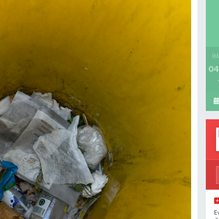
İM
04
E