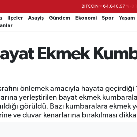
DOLAR
47,7436
%0.
EURO
55,2510
%0.
a
İlçeler
Asayiş
Gündem
Ekonomi
Spor
Yaşam
lanlar
STERLİN
64,4811
%0.
GRAM ALTIN
6660.55
%
Bayat Ekmek Kumb
BİST100
13.779
%-
BITCOIN
64.840,97
%-0.
srafını önlemek amacıyla hayata geçirdiği
larına yerleştirilen bayat ekmek kumbarala
ıldığı görüldü. Bazı kumbaralara ekmek yer
ine ve duvar kenarlarına bırakılması dikkat