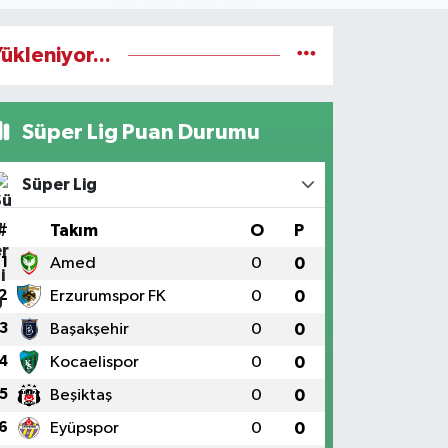
ükleniyor...
Süper Lig Puan Durumu
Süper Lig
#
Takım
O
P
1
Amed
0
0
2
Erzurumspor FK
0
0
3
Başakşehir
0
0
4
Kocaelispor
0
0
5
Beşiktaş
0
0
6
Eyüpspor
0
0