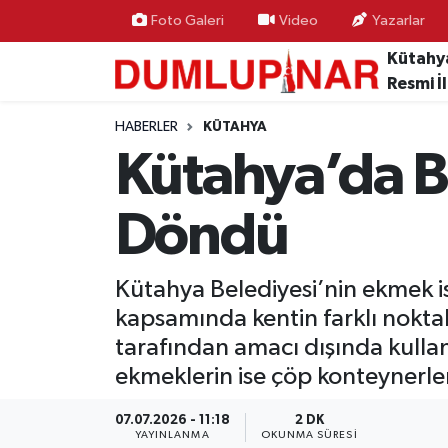
Foto Galeri
Video
Yazarlar
Kütahy
Asayiş
Kütahya Hava Durumu
Resmi İ
Diğer
Kütahya Trafik Yoğunluk Haritası
HABERLER
KÜTAHYA
Kütahya’da 
Dünya
Süper Lig Puan Durumu ve Fikstür
Döndü
Eğitim
Tüm Manşetler
Ekonomi
Son Dakika Haberleri
Kütahya Belediyesi’nin ekmek i
kapsamında kentin farklı nokta
Eleman
Haber Arşivi
tarafından amacı dışında kullan
ekmeklerin ise çöp konteynerler
Emlak
07.07.2026 - 11:18
2 DK
Gündem
YAYINLANMA
OKUNMA SÜRESI