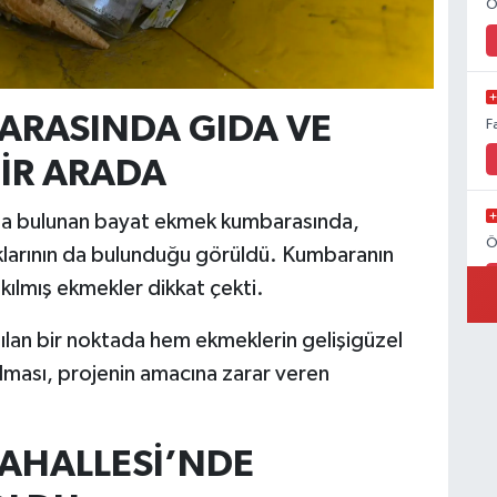
Ö
ARASINDA GIDA VE
F
BİR ARADA
nda bulunan bayat ekmek kumbarasında,
Ö
tıklarının da bulunduğu görüldü. Kumbaranın
kılmış ekmekler dikkat çekti.
ılan bir noktada hem ekmeklerin gelişigüzel
lması, projenin amacına zarar veren
MAHALLESİ’NDE