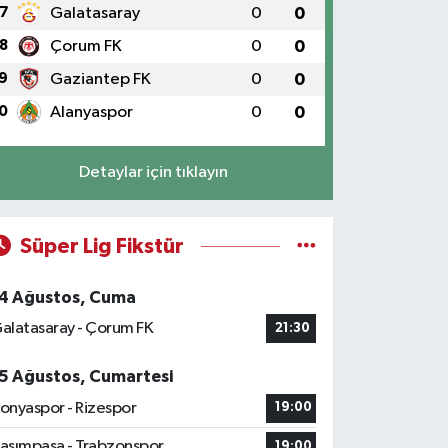
7
Galatasaray
0
0
8
Çorum FK
0
0
9
Gaziantep FK
0
0
0
Alanyaspor
0
0
Detaylar için tıklayın
Süper Lig Fikstür
4 Ağustos, Cuma
alatasaray - Çorum FK
21:30
5 Ağustos, Cumartesi
onyaspor - Rizespor
19:00
asımpaşa - Trabzonspor
19:00