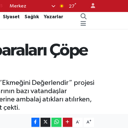
°
Merkez
18
27
32
Siyaset
Sağlık
Yazarlar
38
0
araları Çöpe
14
15
 “Ekmeğini Değerlendir” projesi
rının bazı vatandaşlar
ine ambalaj atıkları atılırken,
 çekti.
-
+
A
A