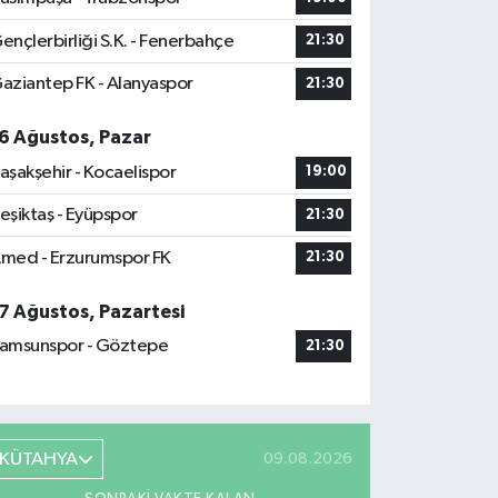
ençlerbirliği S.K. - Fenerbahçe
21:30
aziantep FK - Alanyaspor
21:30
6 Ağustos, Pazar
aşakşehir - Kocaelispor
19:00
eşiktaş - Eyüpspor
21:30
med - Erzurumspor FK
21:30
7 Ağustos, Pazartesi
amsunspor - Göztepe
21:30
KÜTAHYA
09.08.2026