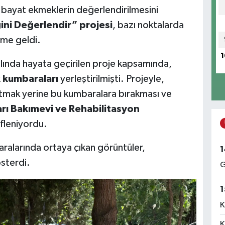
 bayat ekmeklerin değerlendirilmesini
ni Değerlendir” projesi
, bazı noktalarda
eme geldi.
1
lında hayata geçirilen proje kapsamında,
 kumbaraları
yerleştirilmişti. Projeyle,
tmak yerine bu kumbaralara bırakması ve
rı Bakımevi ve Rehabilitasyon
fleniyordu.
alarında ortaya çıkan görüntüler,
1
sterdi.
G
1
K
K