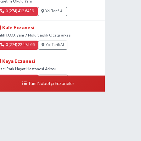
ğretim Okulu Yanı
0 (274) 412 64 19
Yol Tarifi Al
Kale Eczanesi
atih İ.O.Ö. yanı 7 Nolu Sağlık Ocağı arkası
0 (274) 224 75 66
Yol Tarifi Al
Kaya Eczanesi
zel Park Hayat Hastanesi Arkası
0 (274) 202 00 90
Yol Tarifi Al
Tüm Nöbetçi Eczaneler