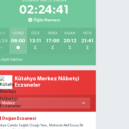
SONRAKI VAKTE KALAN
02:24:39
Öğle Namazı
SAK
GÜNEŞ
ÖĞLE
İKINDI
AKŞAM
YATSI
:24
06:00
13:11
17:00
20:12
21:41
Aylık Vakitler
Kütahya Merkez Nöbetçi
Eczaneler
Doğan Eczanesi
vliya Çelebi Sağlık Ocağı Yanı, Mehmet Akif Ersoy İlk