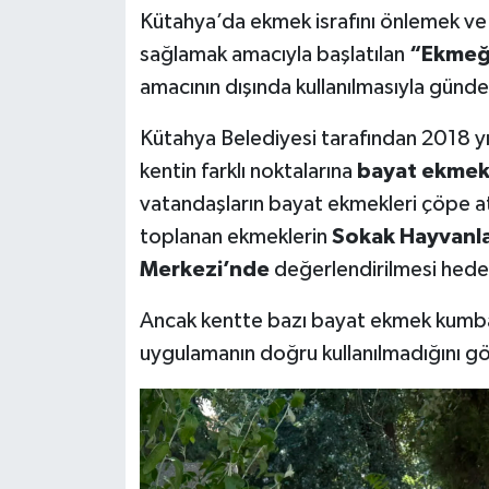
Kütahya’da ekmek israfını önlemek ve
Teknoloji
sağlamak amacıyla başlatılan
“Ekmeği
amacının dışında kullanılmasıyla günd
Vasıta
Kütahya Belediyesi tarafından 2018 yı
Vefat Haberleri
kentin farklı noktalarına
bayat ekmek
vatandaşların bayat ekmekleri çöpe a
Yaşam
toplanan ekmeklerin
Sokak Hayvanla
Merkezi’nde
değerlendirilmesi hede
Ancak kentte bazı bayat ekmek kumbar
uygulamanın doğru kullanılmadığını gö