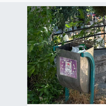
Haber
Haber İlanlar
Kültür-Sanat
Magazin
Resmi İlanlar
Sağlık
Seri İlan
Siyaset
Spor