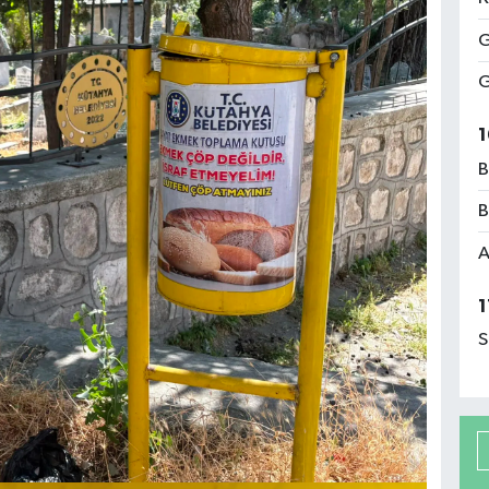
G
G
1
B
B
A
1
S