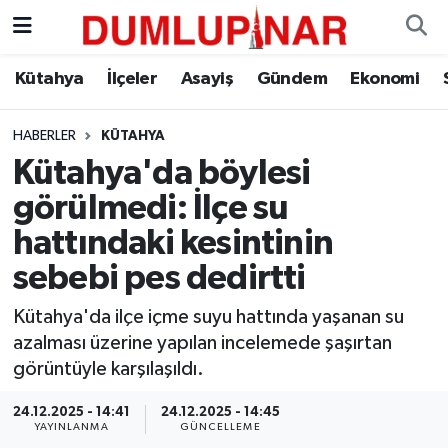
Asayiş
Kütahya Hava Durumu
Kütahya
İlçeler
Asayiş
Gündem
Ekonomi
Diğer
Kütahya Trafik Yoğunluk Haritası
HABERLER
KÜTAHYA
Kütahya'da böylesi
Dünya
Süper Lig Puan Durumu ve Fikstür
görülmedi: İlçe su
Eğitim
Tüm Manşetler
hattındaki kesintinin
sebebi pes dedirtti
Ekonomi
Son Dakika Haberleri
Kütahya'da ilçe içme suyu hattında yaşanan su
Eleman
Haber Arşivi
azalması üzerine yapılan incelemede şaşırtan
görüntüyle karşılaşıldı.
Emlak
24.12.2025 - 14:41
24.12.2025 - 14:45
YAYINLANMA
GÜNCELLEME
Gündem