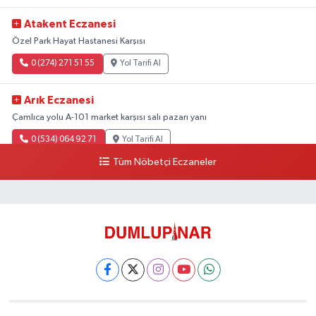
Atakent Eczanesi
Özel Park Hayat Hastanesi Karşısı
0 (274) 271 51 55
Yol Tarifi Al
Arık Eczanesi
Çamlıca yolu A-101 market karşısı salı pazarı yanı
0 (534) 064 92 71
Yol Tarifi Al
Tüm Nöbetçi Eczaneler