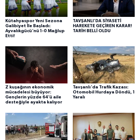
Kütahyaspor Yeni Sezona
TAVŞANLI’DA SİYASETİ
Galibiyet İle Başladı:
HAREKETE GEÇİREN KARAR!
Ayvalıkgücü'nü 1-0 Mağlup
TARİH BELLİ OLDU
Etti!
Z kuşağının ekonomik
Tavşanlı'da Trafik Kazası:
mücadelesi büyüyor:
Otomobil Hurdaya Döndü, 1
Gençlerin yüzde 64’ü aile
Yaralı
desteğiyle ayakta kalıyor