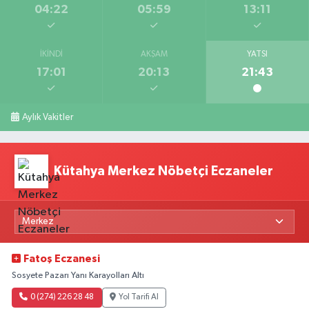
04:22
05:59
13:11
İKINDI
AKŞAM
YATSI
17:01
20:13
21:43
Aylık Vakitler
Kütahya Merkez Nöbetçi Eczaneler
Fatoş Eczanesi
Sosyete Pazarı Yanı Karayolları Altı
0 (274) 226 28 48
Yol Tarifi Al