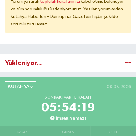
Yorum yazarak
topluluk kurallarımızı
kabul etmiş bulunuyor
ve tüm sorumluluğu üstleniyorsunuz. Yazılan yorumlardan
Kütahya Haberleri - Dumlupınar Gazetesi hiçbir şekilde
sorumlu tutulamaz.
Yükleniyor...
KÜTAHYA
08.08.2026
SONRAKI VAKTE KALAN
05:54:18
İmsak Namazı
İMSAK
GÜNEŞ
ÖĞLE