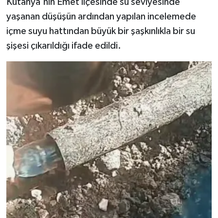
Kütahya'nın Emet ilçesinde su seviyesinde
yaşanan düşüşün ardından yapılan incelemede
Teknoloji
içme suyu hattından büyük bir şaşkınlıkla bir su
şişesi çıkarıldığı ifade edildi.
Vasıta
Vefat Haberleri
Yaşam