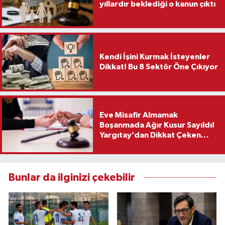
yıllardır beklediği o kanun çıktı
Kendi İşini Kurmak İsteyenler
Dikkat! Bu 8 Sektör Öne Çıkıyor
Eve Misafir Almamak
Boşanmada Ağır Kusur Sayıldı!
Yargıtay’dan Dikkat Çeken
Karar
Bunlar da ilginizi çekebilir