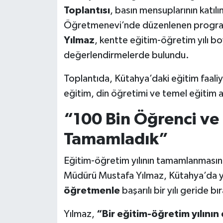
Toplantısı
, basın mensuplarının katılı
Teknoloji
Öğretmenevi’nde düzenlenen progr
Yılmaz
, kentte eğitim-öğretim yılı b
Vasıta
değerlendirmelerde bulundu.
Vefat Haberleri
Toplantıda, Kütahya’daki eğitim faaliy
eğitim, din öğretimi ve temel eğitim al
Yaşam
“100 Bin Öğrenci ve 
Tamamladık”
Eğitim-öğretim yılının tamamlanmasının
Müdürü Mustafa Yılmaz, Kütahya’da y
öğretmenle
başarılı bir yılı geride bı
Yılmaz,
“Bir eğitim-öğretim yılının 