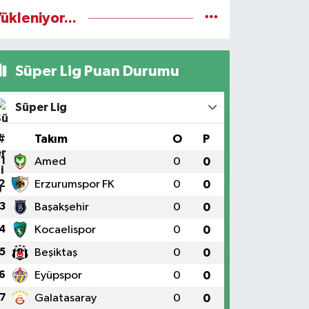
ükleniyor...
Süper Lig Puan Durumu
Süper Lig
#
Takım
O
P
1
Amed
0
0
2
Erzurumspor FK
0
0
3
Başakşehir
0
0
4
Kocaelispor
0
0
5
Beşiktaş
0
0
6
Eyüpspor
0
0
7
Galatasaray
0
0