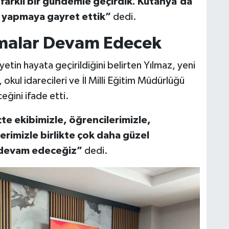
e farklı bir gündemle geçirdik. Kütahya’da
r yapmaya gayret ettik”
dedi.
malar Devam Edecek
yetin hayata geçirildiğini belirten Yılmaz, yeni
ul idarecileri ve İl Milli Eğitim Müdürlüğü
ceğini ifade etti.
te ekibimizle, öğrencilerimizle,
erimizle birlikte çok daha güzel
a devam edeceğiz”
dedi.