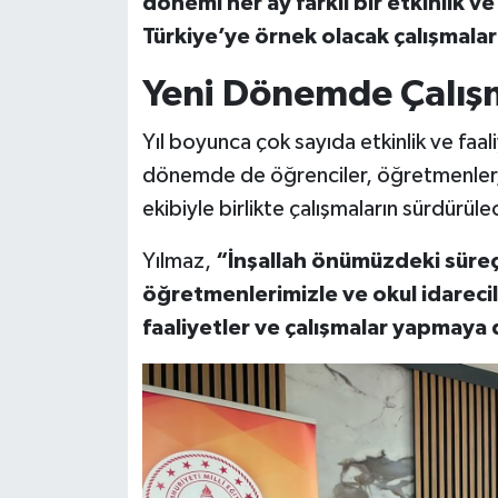
dönemi her ay farklı bir etkinlik v
Türkiye’ye örnek olacak çalışmala
Yeni Dönemde Çalış
Yıl boyunca çok sayıda etkinlik ve faali
dönemde de öğrenciler, öğretmenler, ok
ekibiyle birlikte çalışmaların sürdürüle
Yılmaz,
“İnşallah önümüzdeki süreç
öğretmenlerimizle ve okul idarecil
faaliyetler ve çalışmalar yapmay