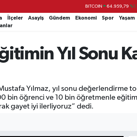
DOLAR
47,7436
%0.
EURO
55,2510
%0.
a
İlçeler
Asayiş
Gündem
Ekonomi
Spor
Yaşam
lanlar
STERLİN
64,4811
%0.
GRAM ALTIN
6660.55
%0.
itimin Yıl Sonu K
BİST100
13.779
%-
BITCOIN
64.959,79
%1.
Mustafa Yılmaz, yıl sonu değerlendirme to
100 bin öğrenci ve 10 bin öğretmenle eğitim
k gayet iyi ilerliyoruz” dedi.