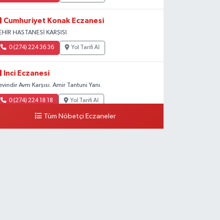
Cumhuriyet Konak Eczanesi
EHİR HASTANESİ KARŞISI
0 (274) 224 36 36
Yol Tarifi Al
Inci Eczanesi
evindir Avm Karşısı. Amir Tantuni Yanı.
0 (274) 224 18 18
Yol Tarifi Al
Tüm Nöbetçi Eczaneler