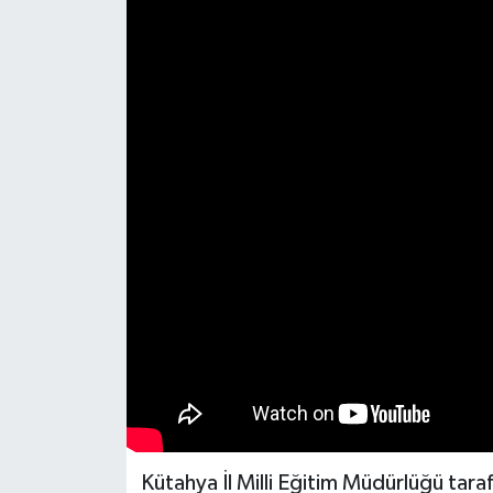
Haber
Haber İlanlar
Kültür-Sanat
Magazin
Resmi İlanlar
Sağlık
Seri İlan
Siyaset
Kütahya İl Milli Eğitim Müdürlüğü tar
Spor