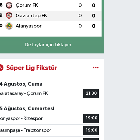
8
Çorum FK
0
0
9
Gaziantep FK
0
0
0
Alanyaspor
0
0
Detaylar için tıklayın
Süper Lig Fikstür
4 Ağustos, Cuma
alatasaray - Çorum FK
21:30
5 Ağustos, Cumartesi
onyaspor - Rizespor
19:00
asımpaşa - Trabzonspor
19:00