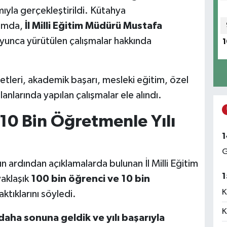
mıyla gerçekleştirildi. Kütahya
amda,
İl Milli Eğitim Müdürü Mustafa
oyunca yürütülen çalışmalar hakkında
1
etleri, akademik başarı, mesleki eğitim, özel
anlarında yapılan çalışmalar ele alındı.
10 Bin Öğretmenle Yılı
1
G
 ardından açıklamalarda bulunan İl Milli Eğitim
1
aklaşık
100 bin öğrenci ve 10 bin
K
raktıklarını söyledi.
K
daha sonuna geldik ve yılı başarıyla