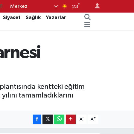
°
Merkez
18
23
32
Siyaset
Sağlık
Yazarlar
38
03
arnesi
14
11
plantısında kentteki eğitim
 yılını tamamladıklarını
-
+
A
A