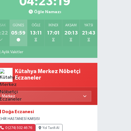
04:23:18
Öğle Namazı
SAK
GÜNEŞ
ÖĞLE
İKINDI
AKŞAM
YATSI
:22
05:59
13:11
17:01
20:13
21:43
Aylık Vakitler
Kütahya Merkez Nöbetçi
Eczaneler
Doğa Eczanesi
EHİR HASTANESİ KARŞISI
0 (274) 502 46 76
Yol Tarifi Al