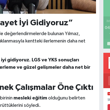
yet İyi Gidiyoruz”
İM
04
 de değerlendirmelerde bulunan Yılmaz,
klanmasıyla kentteki ilerlemenin daha net
iyi gidiyoruz. LGS ve YKS sonuçları
erleme ve güzel gelişmeler daha net bir
.
nek Çalışmalar Öne Çıktı
birinin
mesleki eğitim
olduğunu belirten
Ş
rüttüklerini söyledi.