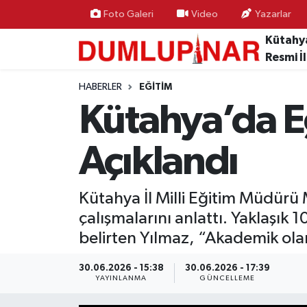
Foto Galeri
Video
Yazarlar
Kütahy
Asayiş
Kütahya Hava Durumu
Resmi İ
Diğer
Kütahya Trafik Yoğunluk Haritası
HABERLER
EĞITIM
Kütahya’da Eğ
Dünya
Süper Lig Puan Durumu ve Fikstür
Açıklandı
Eğitim
Tüm Manşetler
Ekonomi
Son Dakika Haberleri
Kütahya İl Milli Eğitim Müdürü 
çalışmalarını anlattı. Yaklaşık 
Eleman
Haber Arşivi
belirten Yılmaz, “Akademik olara
Emlak
30.06.2026 - 15:38
30.06.2026 - 17:39
YAYINLANMA
GÜNCELLEME
Gündem