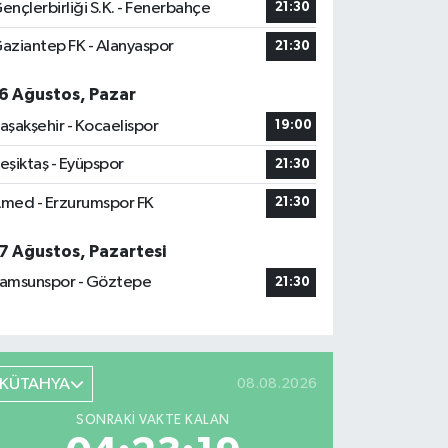
ençlerbirliği S.K. - Fenerbahçe
21:30
aziantep FK - Alanyaspor
21:30
6 Ağustos, Pazar
aşakşehir - Kocaelispor
19:00
eşiktaş - Eyüpspor
21:30
med - Erzurumspor FK
21:30
7 Ağustos, Pazartesi
amsunspor - Göztepe
21:30
KÜTAHYA
08.08.2026
SONRAKI VAKTE KALAN