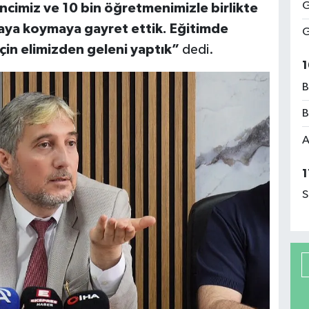
G
ncimiz ve 10 bin öğretmenimizle birlikte
rtaya koymaya gayret ettik. Eğitimde
G
 için elimizden geleni yaptık”
dedi.
1
B
B
A
1
S