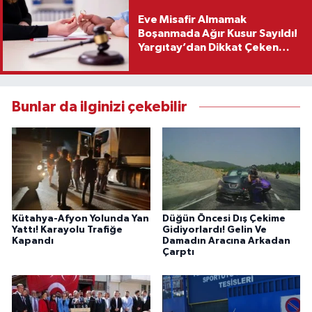
Eve Misafir Almamak
Boşanmada Ağır Kusur Sayıldı!
Yargıtay’dan Dikkat Çeken
Karar
Bunlar da ilginizi çekebilir
Kütahya-Afyon Yolunda Yan
Düğün Öncesi Dış Çekime
Yattı! Karayolu Trafiğe
Gidiyorlardı! Gelin Ve
Kapandı
Damadın Aracına Arkadan
Çarptı