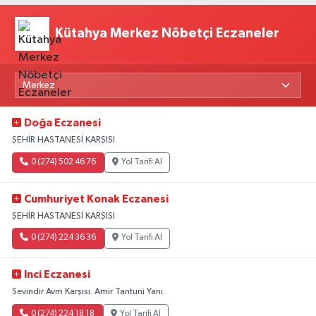
Kütahya Merkez Nöbetçi Eczaneler
Doğa Eczanesi
ŞEHİR HASTANESİ KARŞISI
0 (274) 502 46 76
Yol Tarifi Al
Cumhuriyet Konak Eczanesi
ŞEHİR HASTANESİ KARŞISI
0 (274) 224 36 36
Yol Tarifi Al
Inci Eczanesi
Sevindir Avm Karşısı. Amir Tantuni Yanı.
0 (274) 224 18 18
Yol Tarifi Al