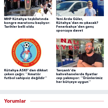
MHP Kütahya teşkilatında
Yeni Arda Güler,
kongre maratonu başlıyor:
Kütahya'dan mı çıkacak?
Tarihler belli oldu
Fenerbahçe'den genç
sporcuya davet
Kütahya ASKF'dan dikkat
Tavşanlı'da
çeken çağrı: ''Amatör
kahvehanelerde fiyatlar
futbol sahipsiz değildir''
cep yakmıyor: ''Ürünlerimiz
her bütçeye uygun''
Yorumlar