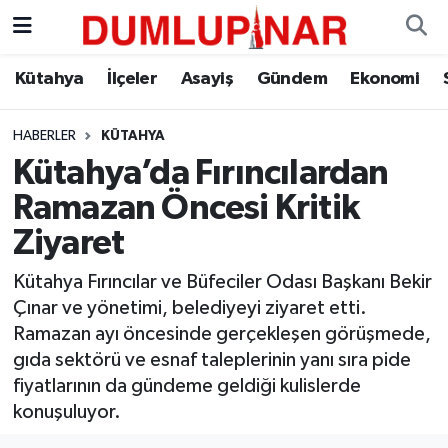
Asayiş
Kütahya Hava Durumu
Kütahya
İlçeler
Asayiş
Gündem
Ekonomi
Diğer
Kütahya Trafik Yoğunluk Haritası
HABERLER
KÜTAHYA
Kütahya’da Fırıncılardan
Dünya
Süper Lig Puan Durumu ve Fikstür
Ramazan Öncesi Kritik
Eğitim
Tüm Manşetler
Ziyaret
Ekonomi
Son Dakika Haberleri
Kütahya Fırıncılar ve Büfeciler Odası Başkanı Bekir
Çınar ve yönetimi, belediyeyi ziyaret etti.
Eleman
Haber Arşivi
Ramazan ayı öncesinde gerçekleşen görüşmede,
gıda sektörü ve esnaf taleplerinin yanı sıra pide
Emlak
fiyatlarının da gündeme geldiği kulislerde
konuşuluyor.
Gündem