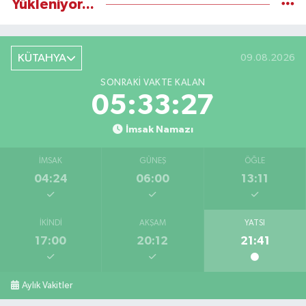
Yükleniyor...
KÜTAHYA
09.08.2026
SONRAKI VAKTE KALAN
05:33:27
İmsak Namazı
İMSAK
GÜNEŞ
ÖĞLE
04:24
06:00
13:11
İKINDI
AKŞAM
YATSI
17:00
20:12
21:41
Aylık Vakitler