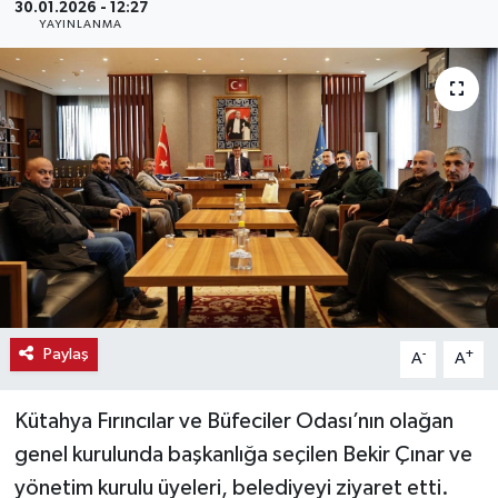
30.01.2026 - 12:27
YAYINLANMA
Haber
Haber İlanlar
Kültür-Sanat
Magazin
Resmi İlanlar
Sağlık
Paylaş
-
+
A
A
Seri İlan
Kütahya Fırıncılar ve Büfeciler Odası’nın olağan
Siyaset
genel kurulunda başkanlığa seçilen Bekir Çınar ve
yönetim kurulu üyeleri, belediyeyi ziyaret etti.
Spor