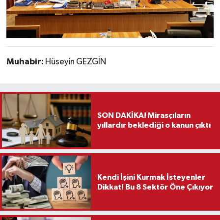
Muhabir:
Hüseyin GEZGİN
SON DAKİKA! Mirasçıların
yıllardır beklediği o kanun çıktı
Kendi İşini Kurmak İsteyenler
Dikkat! Bu 8 Sektör Öne Çıkıyor