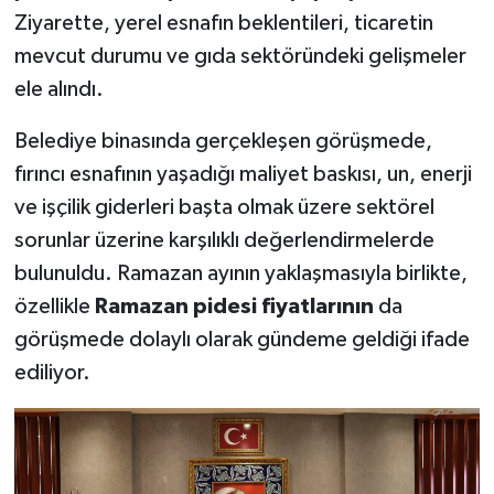
Ziyarette, yerel esnafın beklentileri, ticaretin
Teknoloji
mevcut durumu ve gıda sektöründeki gelişmeler
ele alındı.
Vasıta
Belediye binasında gerçekleşen görüşmede,
Vefat Haberleri
fırıncı esnafının yaşadığı maliyet baskısı, un, enerji
ve işçilik giderleri başta olmak üzere sektörel
Yaşam
sorunlar üzerine karşılıklı değerlendirmelerde
bulunuldu. Ramazan ayının yaklaşmasıyla birlikte,
özellikle
Ramazan pidesi fiyatlarının
da
görüşmede dolaylı olarak gündeme geldiği ifade
ediliyor.