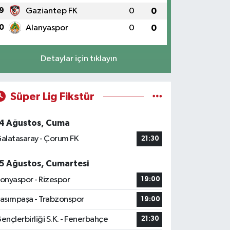
9
Gaziantep FK
0
0
0
Alanyaspor
0
0
Detaylar için tıklayın
Süper Lig Fikstür
4 Ağustos, Cuma
alatasaray - Çorum FK
21:30
5 Ağustos, Cumartesi
onyaspor - Rizespor
19:00
asımpaşa - Trabzonspor
19:00
ençlerbirliği S.K. - Fenerbahçe
21:30