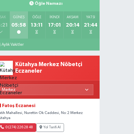
Öğle Namazı
SAK
GÜNEŞ
ÖĞLE
İKINDI
AKŞAM
YATSI
:21
05:58
13:11
17:01
20:14
21:44
Aylık Vakitler
Kütahya Merkez Nöbetçi
Eczaneler
Fatoş Eczanesi
atih Mahallesi, Nurettin Ok Caddesi, No:2 Merkez
ütahya
0 (274) 226 28 48
Yol Tarifi Al