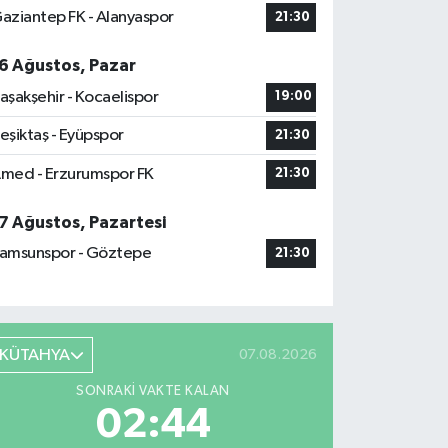
aziantep FK - Alanyaspor
21:30
6 Ağustos, Pazar
aşakşehir - Kocaelispor
19:00
eşiktaş - Eyüpspor
21:30
med - Erzurumspor FK
21:30
7 Ağustos, Pazartesi
amsunspor - Göztepe
21:30
KÜTAHYA
07.08.2026
SONRAKI VAKTE KALAN
02:43