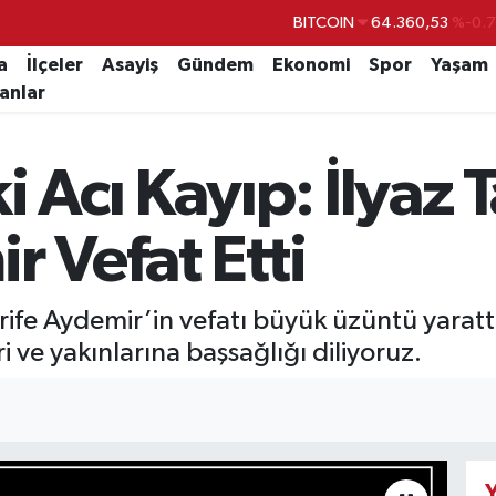
BITCOIN
64.360,53
%-0.
DOLAR
47,7069
%0.
a
İlçeler
Asayiş
Gündem
Ekonomi
Spor
Yaşam
lanlar
EURO
55,0265
%0.
STERLİN
64,1897
%0.
i Acı Kayıp: İlyaz
GRAM ALTIN
6618.49
%2.
BİST100
13.887
%6
r Vefat Etti
erife Aydemir’in vefatı büyük üzüntü yar
i ve yakınlarına başsağlığı diliyoruz.
Y