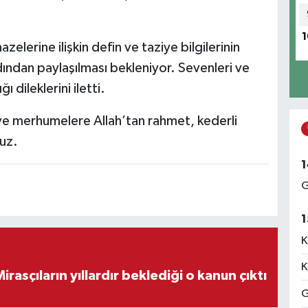
1
elerine ilişkin defin ve taziye bilgilerinin
rdından paylaşılması bekleniyor. Sevenleri ve
 dileklerini iletti.
e merhumelere Allah’tan rahmet, kederli
ruz.
1
G
1
K
K
ON DAKİKA! Mirasçıların yıllardır beklediği o kanun çıktı
G