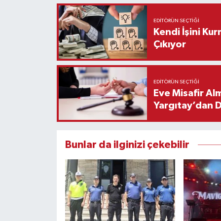
EDITÖRÜN SEÇTIĞI
Kendi İşini Ku
Çıkıyor
EDITÖRÜN SEÇTIĞI
Eve Misafir Al
Yargıtay’dan 
Bunlar da ilginizi çekebilir