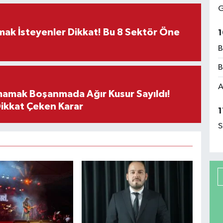
G
rmak İsteyenler Dikkat! Bu 8 Sektör Öne
1
B
B
A
mamak Boşanmada Ağır Kusur Sayıldı!
Dikkat Çeken Karar
1
S