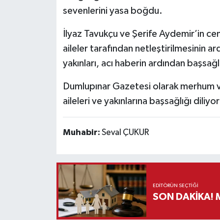
sevenlerini yasa boğdu.
Teknoloji
İlyaz Tavukçu ve Şerife Aydemir’in cenaz
aileler tarafından netleştirilmesinin a
Vasıta
yakınları, acı haberin ardından başsağlığı
Vefat Haberleri
Dumlupınar Gazetesi olarak merhum v
Yaşam
aileleri ve yakınlarına başsağlığı diliyo
Muhabir:
Seval ÇUKUR
EDITÖRÜN SEÇTIĞI
S