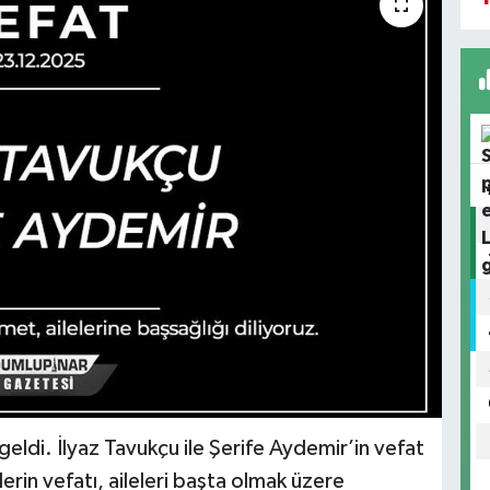
geldi. İlyaz Tavukçu ile Şerife Aydemir’in vefat
rin vefatı, aileleri başta olmak üzere