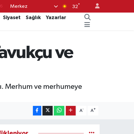
°
Merkez
76
32
17
Siyaset
Sağlık
Yazarlar
01
02
 Tavukçu ve
12
4
attı. Merhum ve merhumeye
-
+
A
A
ükleniyor...