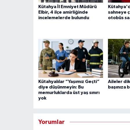
Kütahya İl Emniyet Müdürü
Kütahya'd
Elbir, 4 ilçe amirliğinde
sahneye çı
incelemelerde bulundu
otobüs saa
Kütahyalılar “Yaşımız Geçti”
Aileler di
diye düşünmeyin: Bu
başınıza b
memurluklarda üst yaş sınırı
yok
Yorumlar