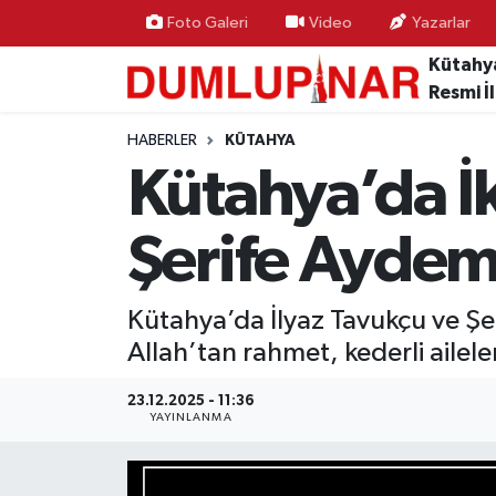
Foto Galeri
Video
Yazarlar
Kütahy
Asayiş
Kütahya Hava Durumu
Resmi İ
Diğer
Kütahya Trafik Yoğunluk Haritası
HABERLER
KÜTAHYA
Kütahya’da İk
Dünya
Süper Lig Puan Durumu ve Fikstür
Şerife Aydemi
Eğitim
Tüm Manşetler
Ekonomi
Son Dakika Haberleri
Kütahya’da İlyaz Tavukçu ve Ş
Allah’tan rahmet, kederli aileler
Eleman
Haber Arşivi
23.12.2025 - 11:36
YAYINLANMA
Emlak
Gündem