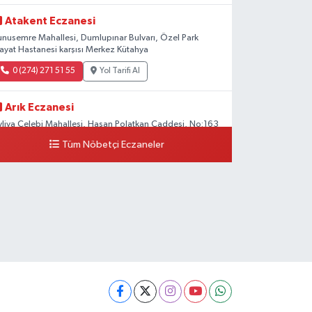
Atakent Eczanesi
unusemre Mahallesi, Dumlupınar Bulvarı, Özel Park
ayat Hastanesi karşısı Merkez Kütahya
0 (274) 271 51 55
Yol Tarifi Al
Arık Eczanesi
vliya Çelebi Mahallesi, Hasan Polatkan Caddesi, No:163
 Merkez Kütahya
Tüm Nöbetçi Eczaneler
0 (534) 064 92 71
Yol Tarifi Al