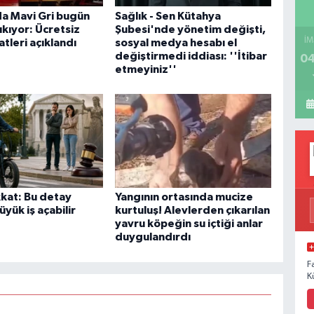
a Mavi Gri bugün
Sağlık - Sen Kütahya
kıyor: Ücretsiz
Şubesi'nde yönetim değişti,
İM
tleri açıklandı
sosyal medya hesabı el
değiştirmedi iddiası: ''İtibar
04
etmeyiniz''
kkat: Bu detay
Yangının ortasında mucize
üyük iş açabilir
kurtuluş! Alevlerden çıkarılan
yavru köpeğin su içtiği anlar
duygulandırdı
F
K