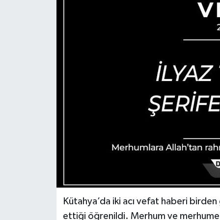
Haber
Haber İlanlar
Kültür-Sanat
Magazin
Resmi İlanlar
Sağlık
Seri İlan
Siyaset
Kütahya’da iki acı vefat haberi birden 
ettiği öğrenildi. Merhum ve merhumele
Spor