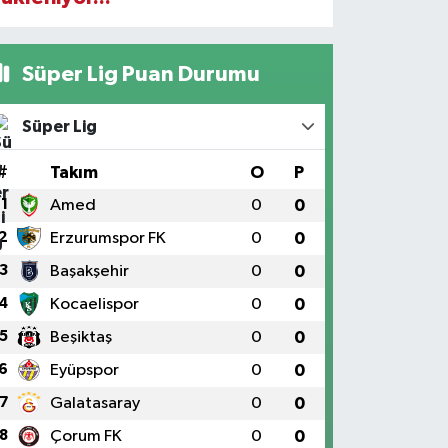
Süper Lig Puan Durumu
Süper Lig
#
Takım
O
P
1
Amed
0
0
2
Erzurumspor FK
0
0
3
Başakşehir
0
0
4
Kocaelispor
0
0
5
Beşiktaş
0
0
6
Eyüpspor
0
0
7
Galatasaray
0
0
8
Çorum FK
0
0