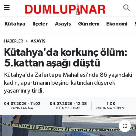
Asayiş
Kütahya Hava Durumu
Kütahya
İlçeler
Asayiş
Gündem
Ekonomi
Diğer
Kütahya Trafik Yoğunluk Haritası
HABERLER
ASAYIŞ
Kütahya'da korkunç ölüm:
Dünya
Süper Lig Puan Durumu ve Fikstür
5.kattan aşağı düştü
Eğitim
Tüm Manşetler
Kütahya’da Zafertepe Mahallesi'nde 86 yaşındaki
kadın, apartmanın beşinci katından düşerek
Ekonomi
Son Dakika Haberleri
yaşamını yitirdi.
Eleman
Haber Arşivi
04.07.2026 - 11:02
04.07.2026 - 12:38
1 DK
YAYINLANMA
GÜNCELLEME
OKUNMA SÜRESI
Emlak
Gündem