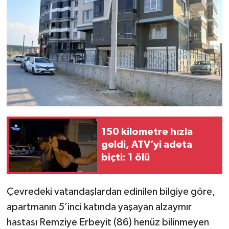
Teknoloji
Vasıta
Vefat Haberleri
Yaşam
150 kilometre hızla
geldi, ATV’yi adeta
biçti: 1 ölü
Çevredeki vatandaşlardan edinilen bilgiye göre,
apartmanın 5’inci katında yaşayan alzaymır
hastası Remziye Erbeyit (86) henüz bilinmeyen