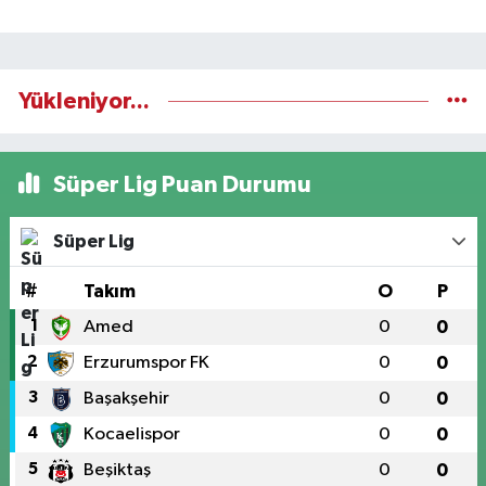
Yükleniyor...
Süper Lig Puan Durumu
Süper Lig
#
Takım
O
P
1
Amed
0
0
2
Erzurumspor FK
0
0
3
Başakşehir
0
0
4
Kocaelispor
0
0
5
Beşiktaş
0
0