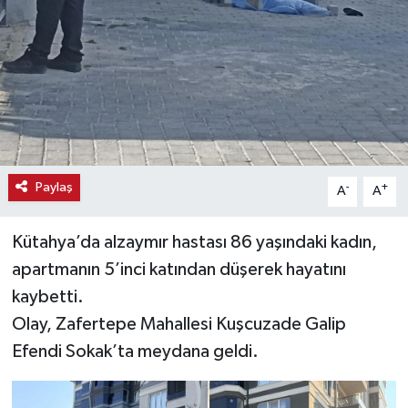
Haber
Haber İlanlar
Kültür-Sanat
Magazin
Paylaş
-
+
A
A
Resmi İlanlar
Kütahya’da alzaymır hastası 86 yaşındaki kadın,
Sağlık
apartmanın 5’inci katından düşerek hayatını
kaybetti.
Seri İlan
Olay, Zafertepe Mahallesi Kuşcuzade Galip
Efendi Sokak’ta meydana geldi.
Siyaset
Spor