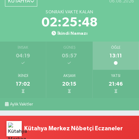
KÜTAHYA
06.08.2026
SONRAKI VAKTE KALAN
02:25:48
İkindi Namazı
İMSAK
GÜNEŞ
ÖĞLE
04:19
05:57
13:11
İKINDI
AKŞAM
YATSI
17:02
20:15
21:46
Aylık Vakitler
Kütahya Merkez Nöbetçi Eczaneler