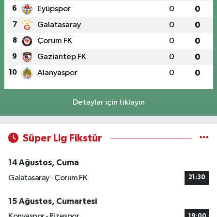
6
Eyüpspor
0
0
7
Galatasaray
0
0
8
Çorum FK
0
0
9
Gaziantep FK
0
0
10
Alanyaspor
0
0
Detaylar için tıklayın
Süper Lig Fikstür
14 Ağustos, Cuma
Galatasaray - Çorum FK
21:30
15 Ağustos, Cumartesi
Konyaspor - Rizespor
19:00