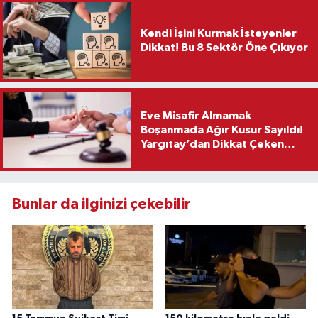
Kendi İşini Kurmak İsteyenler
Dikkat! Bu 8 Sektör Öne Çıkıyor
Eve Misafir Almamak
Boşanmada Ağır Kusur Sayıldı!
Yargıtay’dan Dikkat Çeken
Karar
Bunlar da ilginizi çekebilir