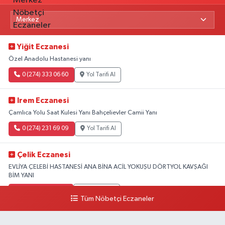
Yiğit Eczanesi
Özel Anadolu Hastanesi yanı
0 (274) 333 06 60
Yol Tarifi Al
Irem Eczanesi
Çamlıca Yolu Saat Kulesi Yanı Bahçelievler Camii Yanı
0 (274) 231 69 09
Yol Tarifi Al
Çelik Eczanesi
EVLİYA ÇELEBİ HASTANESİ ANA BİNA ACİL YOKUŞU DÖRTYOL KAVŞAĞI
BİM YANI
0 (274) 231 81 64
Yol Tarifi Al
Tüm Nöbetçi Eczaneler