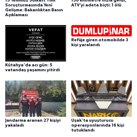
15 Temmuz Suikast Timi
150 kilometre hızla geldi,
Soruşturmasında Yeni
ATV’yi adeta biçti: 1 ölü
Gelişme: Bakanlıktan Basın
Açıklaması
Refüje giren otomobilde 3
kişi yaralandı
Kütahya'da acı gün: 5
vatandaş yaşamını yitirdi
Jandarma aranan 27 kişiyi
Uşak'ta uyuşturucu
yakaladı
operasyonlarında 16 kişi
tutuklandı