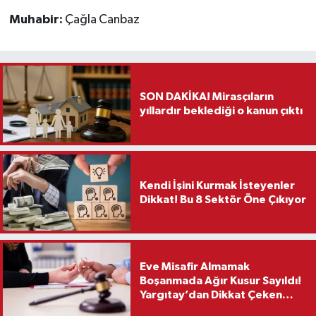
Muhabir:
Çağla Canbaz
SON DAKİKA! Mirasçıların
yıllardır beklediği o kanun çıktı
Kendi İşini Kurmak İsteyenler
Dikkat! Bu 8 Sektör Öne Çıkıyor
Eve Misafir Almamak
Boşanmada Ağır Kusur Sayıldı!
Yargıtay’dan Dikkat Çeken
Karar