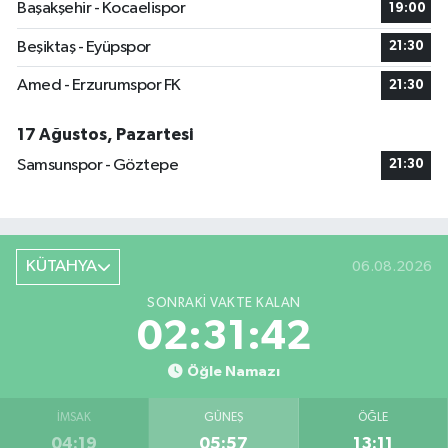
Başakşehir - Kocaelispor
19:00
Beşiktaş - Eyüpspor
21:30
Amed - Erzurumspor FK
21:30
17 Ağustos, Pazartesi
Samsunspor - Göztepe
21:30
KÜTAHYA
06.08.2026
SONRAKI VAKTE KALAN
02:31:41
Öğle Namazı
İMSAK
GÜNEŞ
ÖĞLE
04:19
05:57
13:11