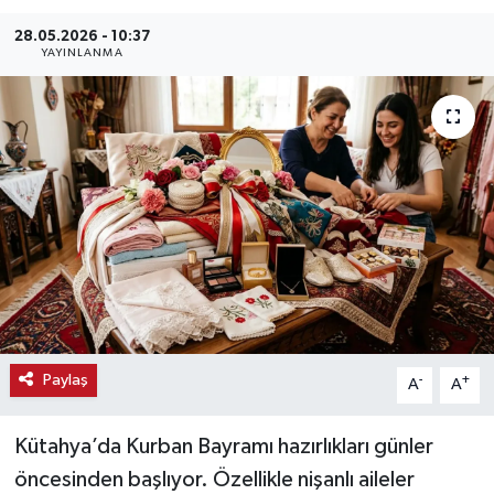
Haber
28.05.2026 - 10:37
YAYINLANMA
Haber İlanlar
Kültür-Sanat
Magazin
Resmi İlanlar
Sağlık
Seri İlan
Paylaş
-
+
A
A
Siyaset
Kütahya’da Kurban Bayramı hazırlıkları günler
öncesinden başlıyor. Özellikle nişanlı aileler
Spor