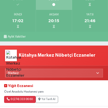
İKINDI
AKŞAM
YATSI
17:02
20:15
21:46
Aylık Vakitler
Kütahya Merkez Nöbetçi Eczaneler
Yiğit Eczanesi
Özel Anadolu Hastanesi yanı
0 (274) 333 06 60
Yol Tarifi Al