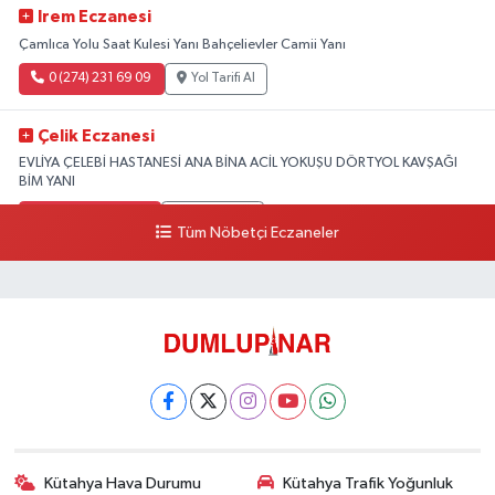
Irem Eczanesi
Çamlıca Yolu Saat Kulesi Yanı Bahçelievler Camii Yanı
0 (274) 231 69 09
Yol Tarifi Al
Çelik Eczanesi
EVLİYA ÇELEBİ HASTANESİ ANA BİNA ACİL YOKUŞU DÖRTYOL KAVŞAĞI
BİM YANI
0 (274) 231 81 64
Yol Tarifi Al
Tüm Nöbetçi Eczaneler
Kütahya Hava Durumu
Kütahya Trafik Yoğunluk