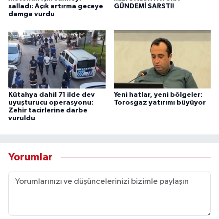
salladı: Açık artırma geceye
GÜNDEMİ SARSTI!
damga vurdu
Kütahya dahil 71 ilde dev
Yeni hatlar, yeni bölgeler:
uyuşturucu operasyonu:
Torosgaz yatırımı büyüyor
Zehir tacirlerine darbe
vuruldu
Yorumlar