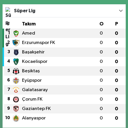
Süper Lig
#
Takım
O
P
1
Amed
0
0
2
Erzurumspor FK
0
0
3
Başakşehir
0
0
4
Kocaelispor
0
0
5
Beşiktaş
0
0
6
Eyüpspor
0
0
7
Galatasaray
0
0
8
Çorum FK
0
0
9
Gaziantep FK
0
0
10
Alanyaspor
0
0