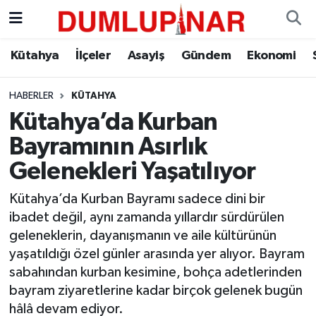
Asayiş
Kütahya Hava Durumu
Kütahya
İlçeler
Asayiş
Gündem
Ekonomi
Diğer
Kütahya Trafik Yoğunluk Haritası
HABERLER
KÜTAHYA
Kütahya’da Kurban
Dünya
Süper Lig Puan Durumu ve Fikstür
Bayramının Asırlık
Eğitim
Tüm Manşetler
Gelenekleri Yaşatılıyor
Ekonomi
Son Dakika Haberleri
Kütahya’da Kurban Bayramı sadece dini bir
ibadet değil, aynı zamanda yıllardır sürdürülen
Eleman
Haber Arşivi
geleneklerin, dayanışmanın ve aile kültürünün
yaşatıldığı özel günler arasında yer alıyor. Bayram
Emlak
sabahından kurban kesimine, bohça adetlerinden
bayram ziyaretlerine kadar birçok gelenek bugün
Gündem
hâlâ devam ediyor.