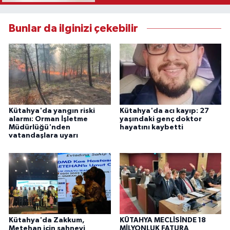
Bunlar da ilginizi çekebilir
Kütahya'da yangın riski
Kütahya'da acı kayıp: 27
alarmı: Orman İşletme
yaşındaki genç doktor
Müdürlüğü'nden
hayatını kaybetti
vatandaşlara uyarı
Kütahya'da Zakkum,
KÜTAHYA MECLİSİNDE 18
Metehan için sahneyi
MİLYONLUK FATURA