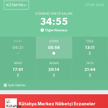
KÜTAHYA
07.08.2026
SONRAKI VAKTE KALAN
34:54
Öğle Namazı
İMSAK
GÜNEŞ
ÖĞLE
04:21
05:58
13:11
İKINDI
AKŞAM
YATSI
17:01
20:14
21:44
Aylık Vakitler
Kütahya Merkez Nöbetçi Eczaneler