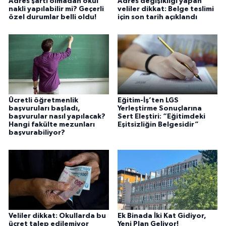
Adres şartı olmadan okul
Adres değişikliği yapan
nakli yapılabilir mi? Geçerli
veliler dikkat: Belge teslimi
özel durumlar belli oldu!
için son tarih açıklandı
Ücretli öğretmenlik
Eğitim-İş’ten LGS
başvuruları başladı,
Yerleştirme Sonuçlarına
başvurular nasıl yapılacak?
Sert Eleştiri: “Eğitimdeki
Hangi fakülte mezunları
Eşitsizliğin Belgesidir”
başvurabiliyor?
Veliler dikkat: Okullarda bu
Ek Binada İki Kat Gidiyor,
ücret talep edilemiyor
Yeni Plan Geliyor!