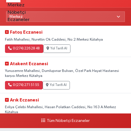
Fatoş Eczanesi
Fatih Mahallesi, Nurettin Ok Caddesi, No:2 Merkez Kütahya
0 (274) 226 28 48
Yol Tarifi Al
Atakent Eczanesi
Yunusemre Mahallesi, Dumlupınar Bulvarı, Özel Park Hayat Hastanesi
karşısı Merkez Kütahya
0 (274) 271 51 55
Yol Tarifi Al
Arık Eczanesi
Evliya Çelebi Mahallesi, Hasan Polatkan Caddesi, No:163 A Merkez
Kütahya
Tüm Nöbetçi Eczaneler
0 (534) 064 92 71
Yol Tarifi Al