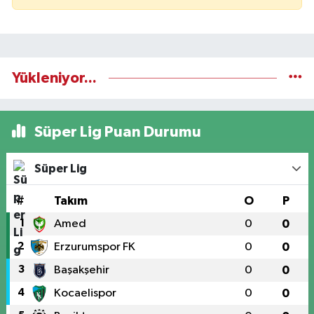
Yükleniyor...
Süper Lig Puan Durumu
Süper Lig
#
Takım
O
P
1
Amed
0
0
2
Erzurumspor FK
0
0
3
Başakşehir
0
0
4
Kocaelispor
0
0