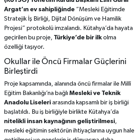
(KUTSO) Yönetim Kurulu Başkanı Esin Güral
Argat’ın ev sahipliğinde
“Mesleki Eğitimde
Teknoloji
Stratejik İş Birliği, Dijital Dönüşüm ve Hamilik
Projesi” protokolü imzalandı. Kütahya’da hayata
Vasıta
geçirilen bu proje,
Türkiye’de bir ilk
olma
Vefat Haberleri
özelliği taşıyor.
Okullar ile Öncü Firmalar Güçlerini
Yaşam
Birleştirdi
Proje kapsamında, alanında öncü firmalar ile Millî
Eğitim Bakanlığı’na bağlı
Mesleki ve Teknik
Anadolu Liseleri
arasında kapsamlı bir iş birliği
başlatıldı. Bu iş birliğiyle birlikte Kütahya’da
nitelikli insan kaynağının geliştirilmesi
,
mesleki eğitimin sektörün ihtiyaçlarına uygun hale
getirilmesi ve gençlerin iş dünyasına daha