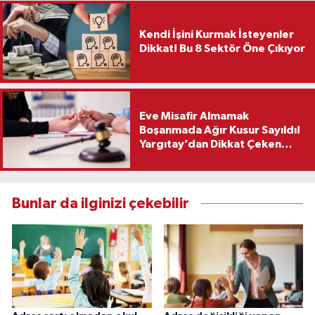
Kendi İşini Kurmak İsteyenler
Dikkat! Bu 8 Sektör Öne Çıkıyor
Eve Misafir Almamak
Boşanmada Ağır Kusur Sayıldı!
Yargıtay’dan Dikkat Çeken
Karar
Bunlar da ilginizi çekebilir