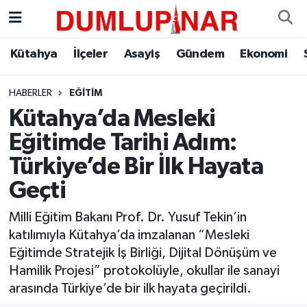
Asayiş
Kütahya Hava Durumu
Kütahya
İlçeler
Asayiş
Gündem
Ekonomi
Diğer
Kütahya Trafik Yoğunluk Haritası
HABERLER
EĞITIM
Kütahya’da Mesleki
Dünya
Süper Lig Puan Durumu ve Fikstür
Eğitimde Tarihi Adım:
Eğitim
Tüm Manşetler
Türkiye’de Bir İlk Hayata
Geçti
Ekonomi
Son Dakika Haberleri
Milli Eğitim Bakanı Prof. Dr. Yusuf Tekin’in
Eleman
Haber Arşivi
katılımıyla Kütahya’da imzalanan “Mesleki
Eğitimde Stratejik İş Birliği, Dijital Dönüşüm ve
Emlak
Hamilik Projesi” protokolüyle, okullar ile sanayi
arasında Türkiye’de bir ilk hayata geçirildi.
Gündem