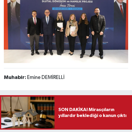
Muhabir:
Emine DEMİRELLİ
SON DAKİKA! Mirasçıların
yıllardır beklediği o kanun çıktı