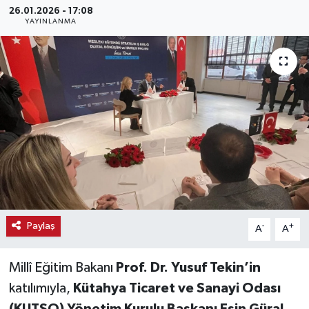
26.01.2026 - 17:08
YAYINLANMA
Haber
Haber İlanlar
Kültür-Sanat
Magazin
Resmi İlanlar
Sağlık
Paylaş
-
+
A
A
Seri İlan
Millî Eğitim Bakanı
Prof. Dr. Yusuf Tekin’in
Siyaset
katılımıyla,
Kütahya Ticaret ve Sanayi Odası
Spor