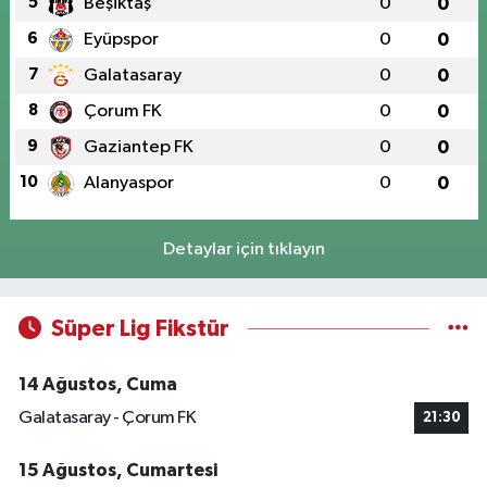
5
Beşiktaş
0
0
6
Eyüpspor
0
0
7
Galatasaray
0
0
8
Çorum FK
0
0
9
Gaziantep FK
0
0
10
Alanyaspor
0
0
Detaylar için tıklayın
Süper Lig Fikstür
14 Ağustos, Cuma
Galatasaray - Çorum FK
21:30
15 Ağustos, Cumartesi