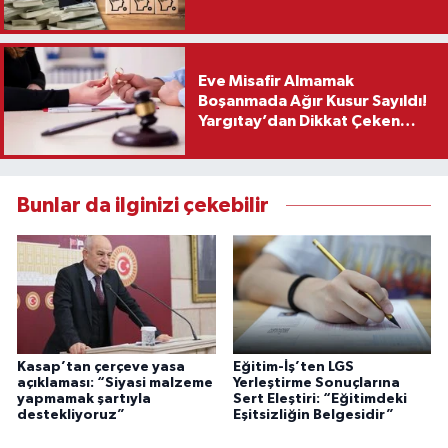
Eve Misafir Almamak
Boşanmada Ağır Kusur Sayıldı!
Yargıtay’dan Dikkat Çeken
Karar
Bunlar da ilginizi çekebilir
Kasap’tan çerçeve yasa
Eğitim-İş’ten LGS
açıklaması: “Siyasi malzeme
Yerleştirme Sonuçlarına
yapmamak şartıyla
Sert Eleştiri: “Eğitimdeki
destekliyoruz”
Eşitsizliğin Belgesidir”