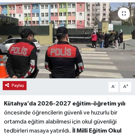
Haber
Haber İlanlar
Kültür-Sanat
Magazin
Resmi İlanlar
Paylaş
-
+
A
A
Sağlık
Seri İlan
Kütahya’da 2026-2027 eğitim-öğretim yılı
öncesinde öğrencilerin güvenli ve huzurlu bir
Siyaset
ortamda eğitim alabilmesi için okul güvenliği
tedbirleri masaya yatırıldı.
İl Millî Eğitim Okul
Spor