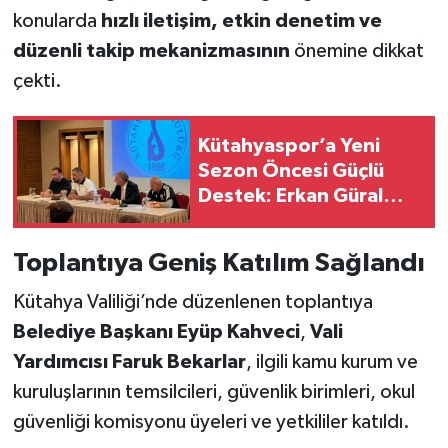
konularda
hızlı iletişim, etkin denetim ve
düzenli takip mekanizmasının
önemine dikkat
çekti.
Kütahyaspor’a Yeni
Sezon Öncesi Güçlü
Destek: Erkan Güral
Takımla Bir Araya Geldi
Toplantıya Geniş Katılım Sağlandı
Kütahya Valiliği’nde düzenlenen toplantıya
Belediye Başkanı Eyüp Kahveci
,
Vali
Yardımcısı Faruk Bekarlar
, ilgili kamu kurum ve
kuruluşlarının temsilcileri, güvenlik birimleri, okul
güvenliği komisyonu üyeleri ve yetkililer katıldı.