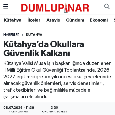
Asayiş
Kütahya Hava Durumu
Kütahya
İlçeler
Asayiş
Gündem
Ekonomi
Diğer
Kütahya Trafik Yoğunluk Haritası
HABERLER
KÜTAHYA
Kütahya’da Okullara
Dünya
Süper Lig Puan Durumu ve Fikstür
Güvenlik Kalkanı
Eğitim
Tüm Manşetler
Kütahya Valisi Musa Işın başkanlığında düzenlenen
İl Millî Eğitim Okul Güvenliği Toplantısı’nda, 2026-
Ekonomi
Son Dakika Haberleri
2027 eğitim-öğretim yılı öncesi okul çevrelerinde
alınacak güvenlik önlemleri, servis denetimleri,
Eleman
Haber Arşivi
trafik tedbirleri ve bağımlılıkla mücadele
çalışmaları ele alındı.
Emlak
08.07.2026 - 11:30
3 DK
Gündem
YAYINLANMA
OKUNMA SÜRESI