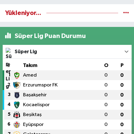
Yükleniyor...
Süper Lig Puan Durumu
Süper Lig
#
Takım
O
P
1
Amed
0
0
2
Erzurumspor FK
0
0
3
Başakşehir
0
0
4
Kocaelispor
0
0
5
Beşiktaş
0
0
6
Eyüpspor
0
0