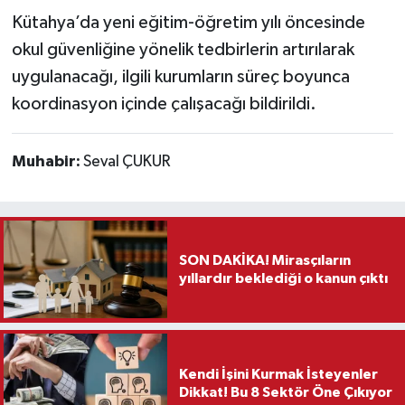
Kütahya’da yeni eğitim-öğretim yılı öncesinde
okul güvenliğine yönelik tedbirlerin artırılarak
uygulanacağı, ilgili kurumların süreç boyunca
koordinasyon içinde çalışacağı bildirildi.
Muhabir:
Seval ÇUKUR
SON DAKİKA! Mirasçıların
yıllardır beklediği o kanun çıktı
Kendi İşini Kurmak İsteyenler
Dikkat! Bu 8 Sektör Öne Çıkıyor