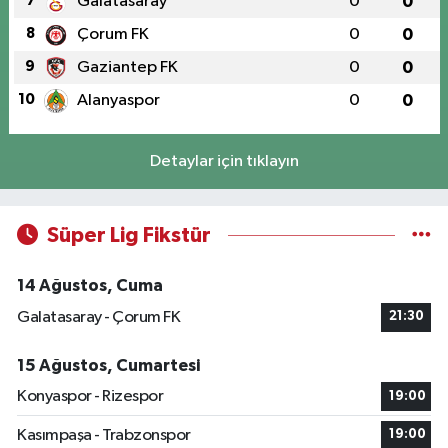
7
Galatasaray
0
0
8
Çorum FK
0
0
9
Gaziantep FK
0
0
10
Alanyaspor
0
0
Detaylar için tıklayın
Süper Lig Fikstür
14 Ağustos, Cuma
Galatasaray - Çorum FK
21:30
15 Ağustos, Cumartesi
Konyaspor - Rizespor
19:00
Kasımpaşa - Trabzonspor
19:00