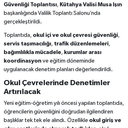
Güvenliği Toplantısı
,
Kütahya Valisi Musa Işın
başkanlığında Valilik Toplantı Salonu’nda
Teknoloji
gerçekleştirildi.
Vasıta
Toplantıda,
okul içi ve okul çevresi güvenliği
,
Vefat Haberleri
servis taşımacılığı
,
trafik düzenlemeleri
,
bağımlılıkla mücadele
,
kurumlar arası
Yaşam
koordinasyon
ve eğitim döneminde
uygulanacak denetim planları değerlendirildi.
Okul Çevrelerinde Denetimler
Artırılacak
Yeni eğitim-öğretim yılı öncesi yapılan toplantıda,
öğrencilerin güvenliğini doğrudan ilgilendiren
başlıklar tek tek ele alındı. Özellikle
okul giriş ve