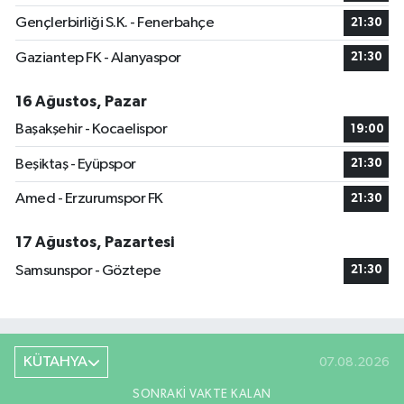
Gençlerbirliği S.K. - Fenerbahçe
21:30
Gaziantep FK - Alanyaspor
21:30
16 Ağustos, Pazar
Başakşehir - Kocaelispor
19:00
Beşiktaş - Eyüpspor
21:30
Amed - Erzurumspor FK
21:30
17 Ağustos, Pazartesi
Samsunspor - Göztepe
21:30
KÜTAHYA
07.08.2026
SONRAKI VAKTE KALAN