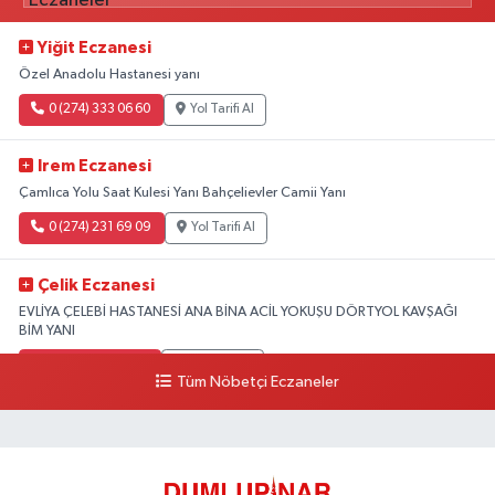
Yiğit Eczanesi
Özel Anadolu Hastanesi yanı
0 (274) 333 06 60
Yol Tarifi Al
Irem Eczanesi
Çamlıca Yolu Saat Kulesi Yanı Bahçelievler Camii Yanı
0 (274) 231 69 09
Yol Tarifi Al
Çelik Eczanesi
EVLİYA ÇELEBİ HASTANESİ ANA BİNA ACİL YOKUŞU DÖRTYOL KAVŞAĞI
BİM YANI
0 (274) 231 81 64
Yol Tarifi Al
Tüm Nöbetçi Eczaneler