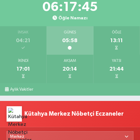
06:17:45
Öğle Namazı
İMSAK
GÜNEŞ
ÖĞLE
04:21
05:58
13:11
İKINDI
AKŞAM
YATSI
17:01
20:14
21:44
Aylık Vakitler
Kütahya Merkez Nöbetçi Eczaneler