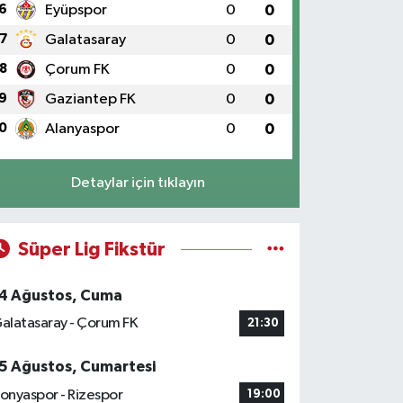
6
Eyüpspor
0
0
7
Galatasaray
0
0
8
Çorum FK
0
0
9
Gaziantep FK
0
0
0
Alanyaspor
0
0
Detaylar için tıklayın
Süper Lig Fikstür
4 Ağustos, Cuma
alatasaray - Çorum FK
21:30
5 Ağustos, Cumartesi
onyaspor - Rizespor
19:00