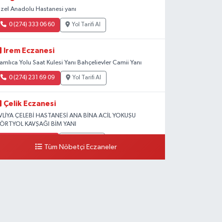
zel Anadolu Hastanesi yanı
0 (274) 333 06 60
Yol Tarifi Al
Irem Eczanesi
amlıca Yolu Saat Kulesi Yanı Bahçelievler Camii Yanı
0 (274) 231 69 09
Yol Tarifi Al
Çelik Eczanesi
VLİYA ÇELEBİ HASTANESİ ANA BİNA ACİL YOKUŞU
ÖRTYOL KAVŞAĞI BİM YANI
0 (274) 231 81 64
Yol Tarifi Al
Tüm Nöbetçi Eczaneler