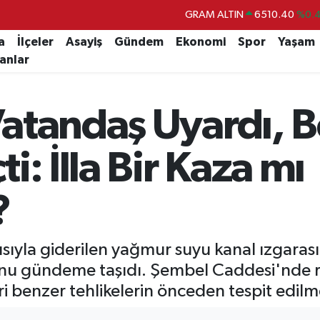
BİST100
13.799
%
BITCOIN
64.225,61
%-0.
a
İlçeler
Asayiş
Gündem
Ekonomi
Spor
Yaşam
lanlar
DOLAR
47,6704
EURO
55,0406
%-0.
atandaş Uyardı, B
STERLİN
64,2143
GRAM ALTIN
6510.40
%0.
: İlla Bir Kaza mı
?
ıyla giderilen yağmur suyu kanal ızgarası
nu gündeme taşıdı. Şembel Caddesi'nde ri
 benzer tehlikelerin önceden tespit edilmes