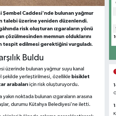
esi Şembel Caddesi'nde bulunan yağmur
ın talebi üzerine yeniden düzenlendi.
rgâhında risk oluşturan ızgaraların yönü
unun çözülmesinden memnun olduklarını
1
 tespit edilmesi gerektiğini vurguladı.
arşılık Buldu
si üzerinde bulunan yağmur suyu kanal
 şekilde yerleştirilmesi, özellikle
bisiklet
zar arabaları
için risk oluşturuyordu.
1
G
na yakın noktada bulunan ızgaraların arasına
aşlar, durumu Kütahya Belediyesi'ne iletti.
1
K