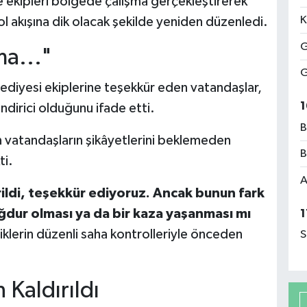
e ekipleri bölgede çalışma gerçekleştirerek
K
ol akışına dik olacak şekilde yeniden düzenledi.
G
a..."
G
ediyesi ekiplerine teşekkür eden vatandaşlar,
1
ndirici olduğunu ifade etti.
B
in vatandaşların şikâyetlerini beklemeden
B
ti.
A
rildi, teşekkür ediyoruz. Ancak bunun fark
ağdur olması ya da bir kaza yaşanması mı
1
iklerin düzenli saha kontrolleriyle önceden
S
 Kaldırıldı