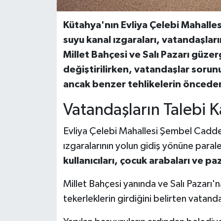
Teknoloji
Kütahya'nın Evliya Çelebi Mahall
suyu kanal ızgaraları, vatandaşlar
Vasıta
Millet Bahçesi ve Salı Pazarı güze
değiştirilirken, vatandaşlar sor
Vefat Haberleri
ancak benzer tehlikelerin önceden
Yaşam
Vatandaşların Talebi K
Evliya Çelebi Mahallesi Şembel Cadde
ızgaralarının yolun gidiş yönüne paralel
kullanıcıları, çocuk arabaları ve pa
Millet Bahçesi yanında ve Salı Pazarı'
tekerleklerin girdiğini belirten vatand