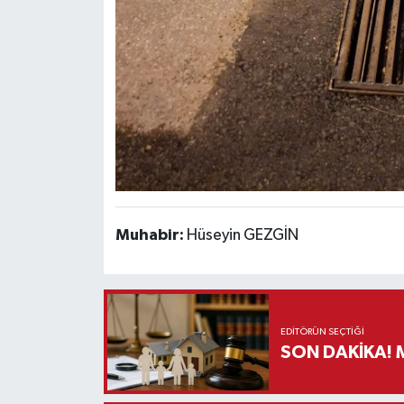
Muhabir:
Hüseyin GEZGİN
EDITÖRÜN SEÇTIĞI
S