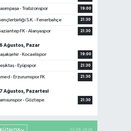
asımpaşa - Trabzonspor
19:00
ençlerbirliği S.K. - Fenerbahçe
21:30
aziantep FK - Alanyaspor
21:30
6 Ağustos, Pazar
aşakşehir - Kocaelispor
19:00
eşiktaş - Eyüpspor
21:30
med - Erzurumspor FK
21:30
7 Ağustos, Pazartesi
amsunspor - Göztepe
21:30
KÜTAHYA
07.08.2026