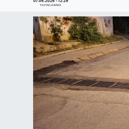
07.06.2026 - 12:29
YAYINLANMA
Haber
Haber İlanlar
Kültür-Sanat
Magazin
Resmi İlanlar
Sağlık
Seri İlan
Siyaset
Spor