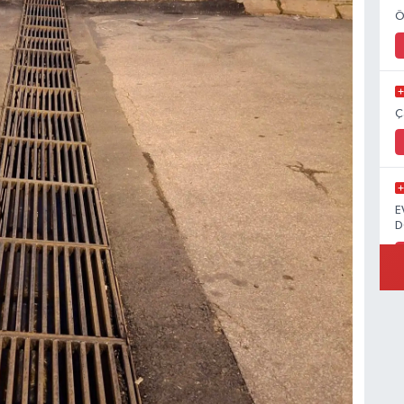
Ö
Ç
E
D