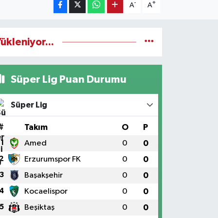
-
+
A
A
ükleniyor...
Süper Lig Puan Durumu
Süper Lig
#
Takım
O
P
1
Amed
0
0
2
Erzurumspor FK
0
0
3
Başakşehir
0
0
4
Kocaelispor
0
0
5
Beşiktaş
0
0