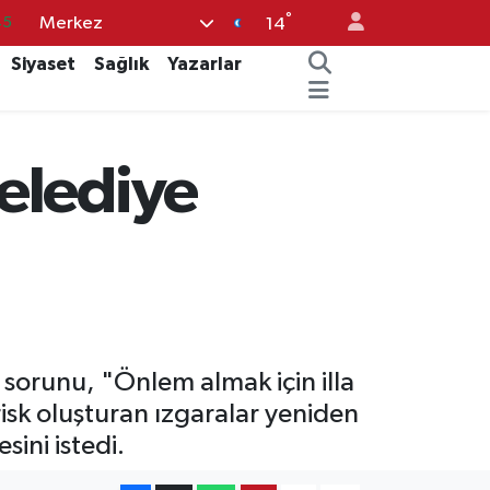
°
Merkez
70
14
63
Siyaset
Sağlık
Yazarlar
%0
08
elediye
%0
45
 sorunu, "Önlem almak için illa
sk oluşturan ızgaralar yeniden
ini istedi.