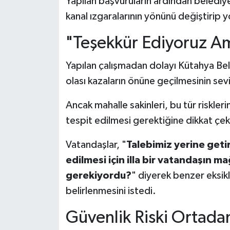
Yapılan başvuruların ardından belediy
kanal ızgaralarının yönünü değiştirip y
"Teşekkür Ediyoruz Am
Yapılan çalışmadan dolayı Kütahya Bel
olası kazaların önüne geçilmesinin sevi
Ancak mahalle sakinleri, bu tür riskler
tespit edilmesi gerektiğine dikkat çek
Vatandaşlar, "
Talebimiz yerine geti
edilmesi için illa bir vatandaşın m
gerekiyordu?
" diyerek benzer eksikl
belirlenmesini istedi.
Güvenlik Riski Ortadan