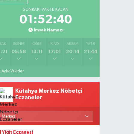
SONRAKI VAKTE KALAN
01:52:39
İmsak Namazı
SAK
GÜNEŞ
ÖĞLE
İKINDI
AKŞAM
YATSI
:21
05:58
13:11
17:01
20:14
21:44
Aylık Vakitler
Kütahya Merkez Nöbetçi
Eczaneler
Yiğit Eczanesi