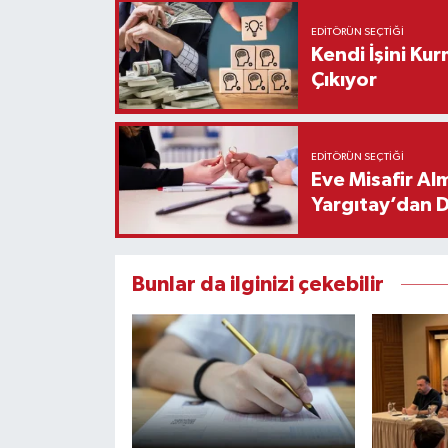
EDITÖRÜN SEÇTIĞI
Kendi İşini Ku
Çıkıyor
EDITÖRÜN SEÇTIĞI
Eve Misafir Al
Yargıtay’dan 
Bunlar da ilginizi çekebilir