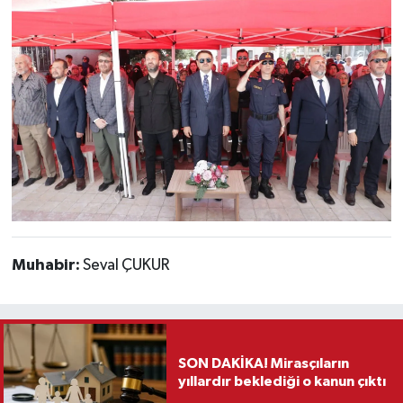
Muhabir:
Seval ÇUKUR
SON DAKİKA! Mirasçıların
yıllardır beklediği o kanun çıktı