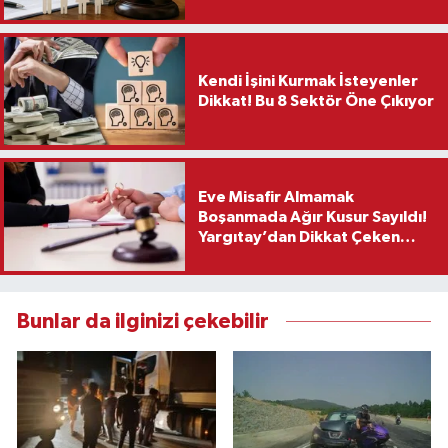
Kendi İşini Kurmak İsteyenler
Dikkat! Bu 8 Sektör Öne Çıkıyor
Eve Misafir Almamak
Boşanmada Ağır Kusur Sayıldı!
Yargıtay’dan Dikkat Çeken
Karar
Bunlar da ilginizi çekebilir