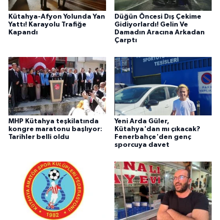
Kütahya-Afyon Yolunda Yan
Düğün Öncesi Dış Çekime
Yattı! Karayolu Trafiğe
Gidiyorlardı! Gelin Ve
Kapandı
Damadın Aracına Arkadan
Çarptı
MHP Kütahya teşkilatında
Yeni Arda Güler,
kongre maratonu başlıyor:
Kütahya'dan mı çıkacak?
Tarihler belli oldu
Fenerbahçe'den genç
sporcuya davet