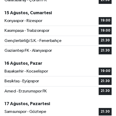
Galatasaray - Çorum FK
21:30
15 Ağustos, Cumartesi
Konyaspor - Rizespor
19:00
Kasımpaşa - Trabzonspor
19:00
Gençlerbirliği S.K. - Fenerbahçe
21:30
Gaziantep FK - Alanyaspor
21:30
16 Ağustos, Pazar
Başakşehir - Kocaelispor
19:00
Beşiktaş - Eyüpspor
21:30
Amed - Erzurumspor FK
21:30
17 Ağustos, Pazartesi
Samsunspor - Göztepe
21:30