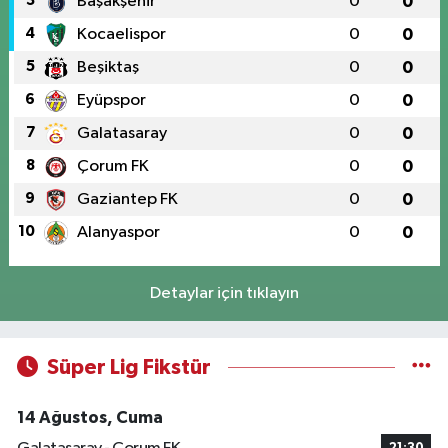
3
Başakşehir
0
0
4
Kocaelispor
0
0
5
Beşiktaş
0
0
6
Eyüpspor
0
0
7
Galatasaray
0
0
8
Çorum FK
0
0
9
Gaziantep FK
0
0
10
Alanyaspor
0
0
Detaylar için tıklayın
Süper Lig Fikstür
14 Ağustos, Cuma