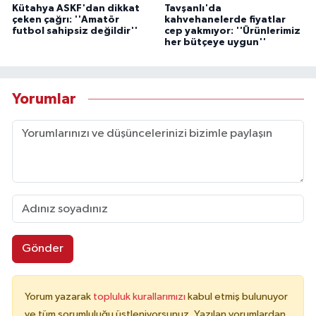
Kütahya ASKF'dan dikkat
Tavşanlı'da
çeken çağrı: ''Amatör
kahvehanelerde fiyatlar
futbol sahipsiz değildir''
cep yakmıyor: ''Ürünlerimiz
her bütçeye uygun''
Yorumlar
Gönder
Yorum yazarak
topluluk kurallarımızı
kabul etmiş bulunuyor
ve tüm sorumluluğu üstleniyorsunuz. Yazılan yorumlardan