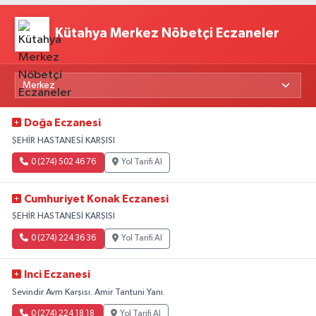
Kütahya Merkez Nöbetçi Eczaneler
Doğa Eczanesi
ŞEHİR HASTANESİ KARŞISI
0 (274) 502 46 76
Yol Tarifi Al
Cumhuriyet Konak Eczanesi
ŞEHİR HASTANESİ KARŞISI
0 (274) 224 36 36
Yol Tarifi Al
Inci Eczanesi
Sevindir Avm Karşısı. Amir Tantuni Yanı.
0 (274) 224 18 18
Yol Tarifi Al