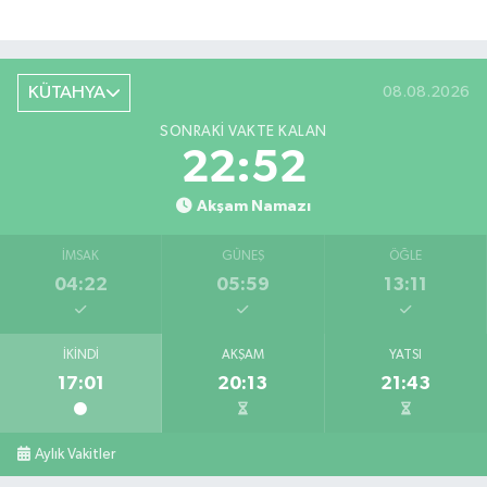
KÜTAHYA
08.08.2026
SONRAKI VAKTE KALAN
22:51
Akşam Namazı
İMSAK
GÜNEŞ
ÖĞLE
04:22
05:59
13:11
İKINDI
AKŞAM
YATSI
17:01
20:13
21:43
Aylık Vakitler