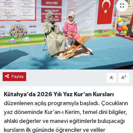
Haber
Haber İlanlar
Kültür-Sanat
Magazin
Resmi İlanlar
Paylaş
-
+
A
A
Sağlık
Kütahya’da 2026 Yılı Yaz Kur’an Kursları
Seri İlan
düzenlenen açılış programıyla başladı. Çocukların
yaz döneminde Kur’an-ı Kerim, temel dini bilgiler,
Siyaset
ahlaki değerler ve manevi eğitimlerle buluşacağı
kursların ilk gününde öğrenciler ve veliler
Spor