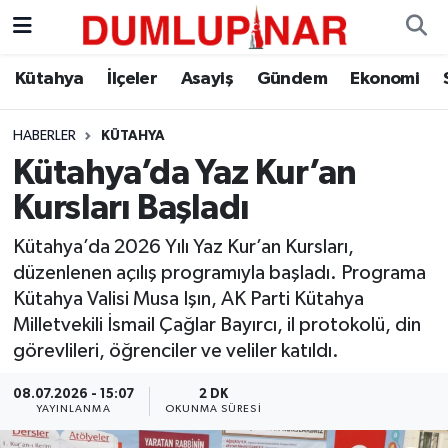
Asayiş
Kütahya Hava Durumu
Kütahya
İlçeler
Asayiş
Gündem
Ekonomi
Diğer
Kütahya Trafik Yoğunluk Haritası
HABERLER
KÜTAHYA
Kütahya’da Yaz Kur’an
Dünya
Süper Lig Puan Durumu ve Fikstür
Kursları Başladı
Eğitim
Tüm Manşetler
Kütahya’da 2026 Yılı Yaz Kur’an Kursları,
düzenlenen açılış programıyla başladı. Programa
Ekonomi
Son Dakika Haberleri
Kütahya Valisi Musa Işın, AK Parti Kütahya
Milletvekili İsmail Çağlar Bayırcı, il protokolü, din
Eleman
Haber Arşivi
görevlileri, öğrenciler ve veliler katıldı.
Emlak
08.07.2026 - 15:07
2 DK
YAYINLANMA
OKUNMA SÜRESI
Gündem