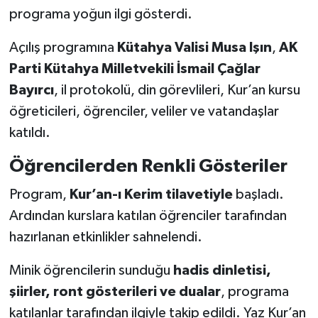
programa yoğun ilgi gösterdi.
Teknoloji
Açılış programına
Kütahya Valisi Musa Işın
,
AK
Parti Kütahya Milletvekili İsmail Çağlar
Vasıta
Bayırcı
, il protokolü, din görevlileri, Kur’an kursu
Vefat Haberleri
öğreticileri, öğrenciler, veliler ve vatandaşlar
katıldı.
Yaşam
Öğrencilerden Renkli Gösteriler
Program,
Kur’an-ı Kerim tilavetiyle
başladı.
Ardından kurslara katılan öğrenciler tarafından
hazırlanan etkinlikler sahnelendi.
Minik öğrencilerin sunduğu
hadis dinletisi,
şiirler, ront gösterileri ve dualar
, programa
katılanlar tarafından ilgiyle takip edildi. Yaz Kur’an