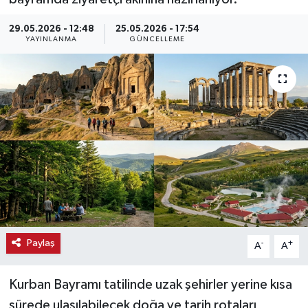
Haber
29.05.2026 - 12:48
25.05.2026 - 17:54
YAYINLANMA
GÜNCELLEME
Haber İlanlar
Kültür-Sanat
Magazin
Resmi İlanlar
Sağlık
Seri İlan
Paylaş
-
+
A
A
Siyaset
Kurban Bayramı tatilinde uzak şehirler yerine kısa
sürede ulaşılabilecek doğa ve tarih rotaları
Spor