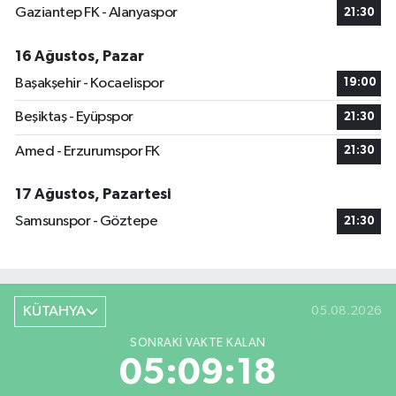
Gaziantep FK - Alanyaspor
21:30
16 Ağustos, Pazar
Başakşehir - Kocaelispor
19:00
Beşiktaş - Eyüpspor
21:30
Amed - Erzurumspor FK
21:30
17 Ağustos, Pazartesi
Samsunspor - Göztepe
21:30
KÜTAHYA
05.08.2026
SONRAKI VAKTE KALAN
05:09:16