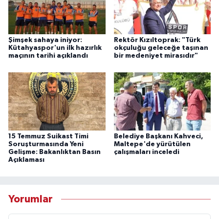
Şimşek sahaya iniyor:
Rektör Kızıltoprak: "Türk
Kütahyaspor'un ilk hazırlık
okçuluğu geleceğe taşınan
maçının tarihi açıklandı
bir medeniyet mirasıdır"
15 Temmuz Suikast Timi
Belediye Başkanı Kahveci,
Soruşturmasında Yeni
Maltepe'de yürütülen
Gelişme: Bakanlıktan Basın
çalışmaları inceledi
Açıklaması
Yorumlar