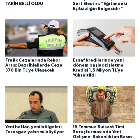
TARİH BELLİ OLDU
Sert Eleştiri: “Eğitimdeki
Eşitsizliğin Belgesidir”
Trafik Cezalarında Rekor
Esnaf kredilerinde yeni
Artış: Bazı İhlallerde Ceza
dönem başladı:İşletme
370 Bin TL’ye Ulaşacak
Kredisi 1,5 Milyon TL’ye
Yükseltildi
Yeni hatlar, yeni bölgeler:
15 Temmuz Suikast Timi
Torosgaz yatırımı büyüyor
Soruşturmasında Yeni
Gelişme: Bakanlıktan Basın