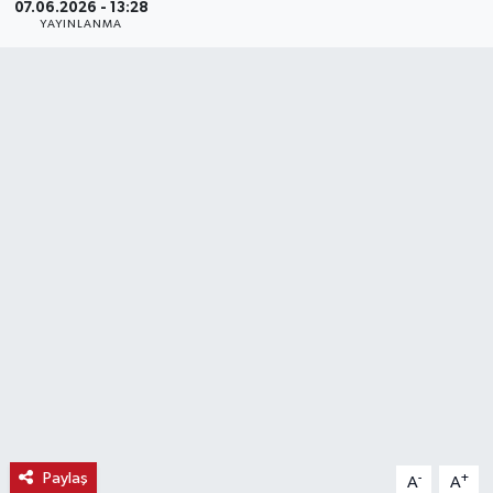
07.06.2026 - 13:28
YAYINLANMA
Haber
Haber İlanlar
Kültür-Sanat
Magazin
Resmi İlanlar
Sağlık
Seri İlan
Siyaset
Paylaş
-
+
A
A
Spor