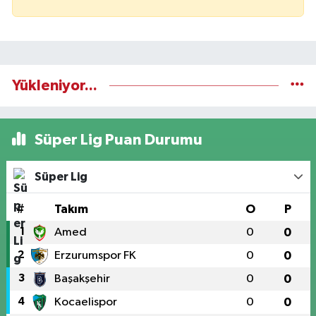
Yükleniyor...
Süper Lig Puan Durumu
Süper Lig
#
Takım
O
P
1
Amed
0
0
2
Erzurumspor FK
0
0
3
Başakşehir
0
0
4
Kocaelispor
0
0