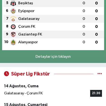
5
Beşiktaş
0
0
6
Eyüpspor
0
0
7
Galatasaray
0
0
8
Çorum FK
0
0
9
Gaziantep FK
0
0
10
Alanyaspor
0
0
Detaylar için tıklayın
Süper Lig Fikstür
14 Ağustos, Cuma
Galatasaray - Çorum FK
21:30
15 Ağustos, Cumartesi