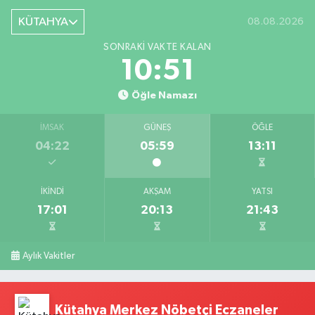
KÜTAHYA
08.08.2026
SONRAKI VAKTE KALAN
10:50
Öğle Namazı
İMSAK
GÜNEŞ
ÖĞLE
04:22
05:59
13:11
İKINDI
AKŞAM
YATSI
17:01
20:13
21:43
Aylık Vakitler
Kütahya Merkez Nöbetçi Eczaneler