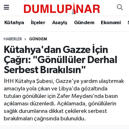
Asayiş
Kütahya Hava Durumu
Kütahya
İlçeler
Asayiş
Gündem
Ekonomi
Diğer
Kütahya Trafik Yoğunluk Haritası
HABERLER
GÜNDEM
Kütahya'dan Gazze İçin
Dünya
Süper Lig Puan Durumu ve Fikstür
Çağrı: "Gönüllüler Derhal
Eğitim
Tüm Manşetler
Serbest Bırakılsın"
Ekonomi
Son Dakika Haberleri
İHH Kütahya Şubesi, Gazze'ye yardım ulaştırmak
amacıyla yola çıkan ve Libya'da gözaltında
Eleman
Haber Arşivi
tutulan gönüllüler için Zafer Meydanı'nda basın
açıklaması düzenledi. Açıklamada, gönüllülerin
Emlak
sağlık durumlarına dikkat çekilerek serbest
bırakılmaları çağrısında bulunuldu.
Gündem