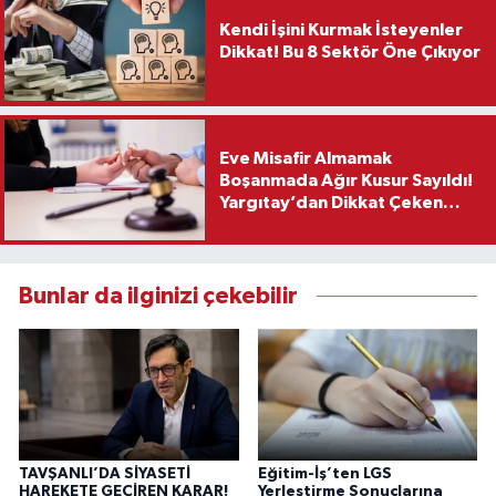
Kendi İşini Kurmak İsteyenler
Dikkat! Bu 8 Sektör Öne Çıkıyor
Eve Misafir Almamak
Boşanmada Ağır Kusur Sayıldı!
Yargıtay’dan Dikkat Çeken
Karar
Bunlar da ilginizi çekebilir
TAVŞANLI’DA SİYASETİ
Eğitim-İş’ten LGS
HAREKETE GEÇİREN KARAR!
Yerleştirme Sonuçlarına