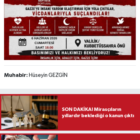
Muhabir:
Hüseyin GEZGİN
SON DAKİKA! Mirasçıların
yıllardır beklediği o kanun çıktı