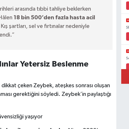
eri arasında tıbbi tahliye beklerken
 Hâlen
18 bin 500’den fazla hasta acil
 Kış şartları, sel ve fırtınalar nedeniyle
Ş
endi.”
S
ınlar Yetersiz Beslenme
e dikkat çeken Zeybek, ateşkes sonrası oluşan
ası gerektiğini söyledi. Zeybek’in paylaştığı
vensizliği yaşıyor