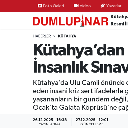
Foto Galeri
Video
Yazarlar
Kütahy
Asayiş
Kütahya Hava Durumu
Resmi İ
Diğer
Kütahya Trafik Yoğunluk Haritası
HABERLER
KÜTAHYA
Kütahya’dan G
Dünya
Süper Lig Puan Durumu ve Fikstür
İnsanlık Sına
Eğitim
Tüm Manşetler
Ekonomi
Son Dakika Haberleri
Kütahya’da Ulu Camii önünde dü
eden insani kriz sert ifadeler
Eleman
Haber Arşivi
yaşananların bir gündem değil, 
Ocak’ta Galata Köprüsü’ne çağr
Emlak
26.12.2025 - 16:38
27.12.2025 - 12:01
Gündem
YAYINLANMA
GÜNCELLEME