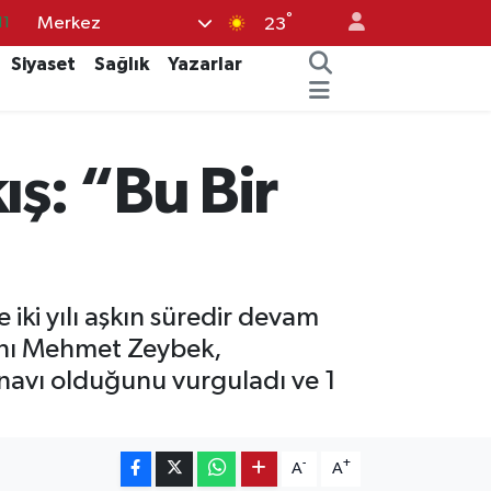
°
Merkez
18
23
32
Siyaset
Sağlık
Yazarlar
38
03
ış: “Bu Bir
14
11
ki yılı aşkın süredir devam
kanı Mehmet Zeybek,
ınavı olduğunu vurguladı ve 1
-
+
A
A