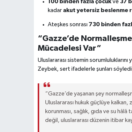
100 binden fazla çocuk
ve
37 b
kadar
akut yetersiz beslenme r
Ateşkes sonrası
730 binden fazla
“Gazze’de Normalleşme 
Mücadelesi Var”
Uluslararası sistemin sorumluluklarını
Zeybek, sert ifadelerle şunları söyledi
“Gazze’de yaşanan şey normalleşm
Uluslararası hukuk güçlüye kalkan, z
korunması, sağlık, gıda ve su hâlâ 
değil, uluslararası düzenin itibar ka