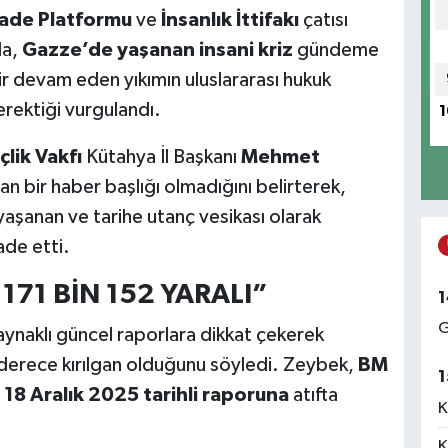
İrade Platformu
ve
İnsanlık İttifakı
çatısı
da,
Gazze’de yaşanan insani kriz
gündeme
edir devam eden yıkımın uluslararası hukuk
gerektiği vurgulandı.
1
lik Vakfı
Kütahya İl Başkanı
Mehmet
n bir haber başlığı olmadığını belirterek,
anan ve tarihe utanç vesikası olarak
ade etti.
 171 BİN 152 YARALI”
1
G
ynaklı güncel raporlara dikkat çekerek
 derece kırılgan olduğunu söyledi. Zeybek,
BM
1
 18 Aralık 2025 tarihli raporuna
atıfta
K
K