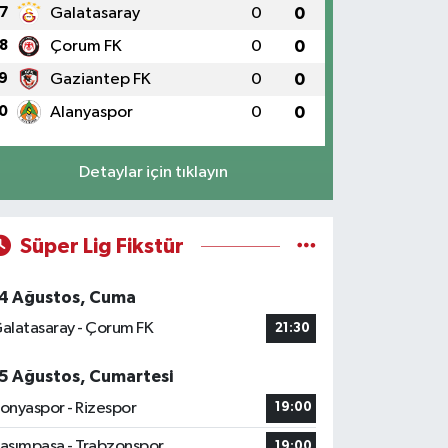
7
Galatasaray
0
0
8
Çorum FK
0
0
9
Gaziantep FK
0
0
0
Alanyaspor
0
0
Detaylar için tıklayın
Süper Lig Fikstür
4 Ağustos, Cuma
alatasaray - Çorum FK
21:30
5 Ağustos, Cumartesi
onyaspor - Rizespor
19:00
asımpaşa - Trabzonspor
19:00