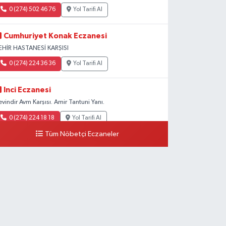
0 (274) 502 46 76
Yol Tarifi Al
Cumhuriyet Konak Eczanesi
EHİR HASTANESİ KARŞISI
0 (274) 224 36 36
Yol Tarifi Al
Inci Eczanesi
evindir Avm Karşısı. Amir Tantuni Yanı.
0 (274) 224 18 18
Yol Tarifi Al
Tüm Nöbetçi Eczaneler