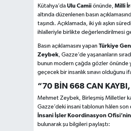
Kütahya’da
Ulu Camii
önünde,
Milli 
Teknoloji
altında düzenlenen basın açıklamasın
taşındı. Açıklamada, iki yılı aşkın sür
Vasıta
ihlalleriyle birlikte değerlendirilmesi 
Vefat Haberleri
Basın açıklamasını yapan
Türkiye Genç
Zeybek
, Gazze’de yaşananların sırada
Yaşam
bunun modern çağda gözler önünde yaş
geçecek bir insanlık sınavı olduğunu if
“70 BİN 668 CAN KAYBI,
Mehmet Zeybek, Birleşmiş Milletler ka
Gazze’deki insani tablonun hâlen son
İnsani İşler Koordinasyon Ofisi’nin
bulunarak şu bilgileri paylaştı: