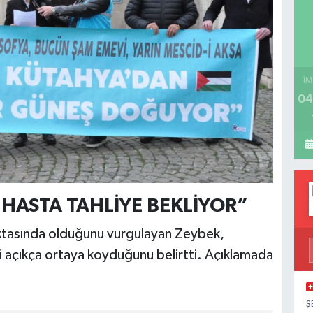
İM
04
 HASTA TAHLİYE BEKLİYOR”
ktasında olduğunu vurgulayan Zeybek,
nü açıkça ortaya koyduğunu belirtti. Açıklamada
Ş