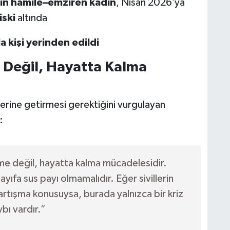
in hamile–emziren kadın
, Nisan 2026’ya
iski
altında
 kişi yerinden edildi
Değil, Hayatta Kalma
 yerine getirmesi gerektiğini vurgulayan
:
e değil, hayatta kalma mücadelesidir.
ayıfa sus payı olmamalıdır. Eğer sivillerin
tartışma konusuysa, burada yalnızca bir kriz
ybı vardır.”