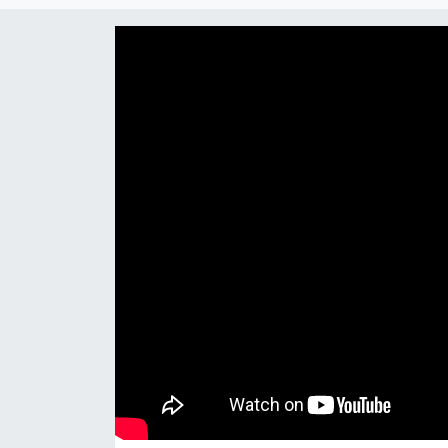
Haber
Haber İlanlar
Kültür-Sanat
Magazin
Resmi İlanlar
Sağlık
Seri İlan
Siyaset
Spor