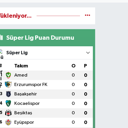
ükleniyor...
Süper Lig Puan Durumu
Süper Lig
#
Takım
O
P
1
Amed
0
0
2
Erzurumspor FK
0
0
3
Başakşehir
0
0
4
Kocaelispor
0
0
5
Beşiktaş
0
0
6
Eyüpspor
0
0