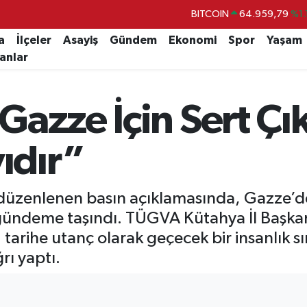
DOLAR
47,7436
%0.
EURO
55,2510
%0.
a
İlçeler
Asayiş
Gündem
Ekonomi
Spor
Yaşam
lanlar
STERLİN
64,4811
%0.
GRAM ALTIN
6660.55
%0.
azze İçin Sert Çık
BİST100
13.779
%-
BITCOIN
64.959,79
%1.
vıdır”
zenlenen basın açıklamasında, Gazze’de i
le gündeme taşındı. TÜGVA Kütahya İl Baş
tarihe utanç olarak geçecek bir insanlık s
ı yaptı.