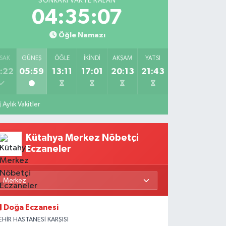
SONRAKI VAKTE KALAN
04:35:06
Öğle Namazı
SAK
GÜNEŞ
ÖĞLE
İKINDI
AKŞAM
YATSI
:22
05:59
13:11
17:01
20:13
21:43
Aylık Vakitler
Kütahya Merkez Nöbetçi
Eczaneler
Doğa Eczanesi
EHİR HASTANESİ KARŞISI