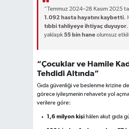
“Temmuz 2024–28 Kasım 2025 tarihl
1.092 hasta hayatını kaybetti
.
tıbbi tahliyeye ihtiyaç duyuyor
.
yaklaşık
55 bin hane
olumsuz etkil
“Çocuklar ve Hamile Kad
Tehdidi Altında”
Gıda güvenliği ve beslenme krizine d
görece iyileşmenin rehavete yol açmam
verilere göre:
1,6 milyon kişi
hâlen akut gıda gü