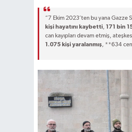
“7 Ekim 2023’ten bu yana Gazze Sağ
kişi hayatını kaybetti
,
171 bin 15
can kayıpları devam etmiş, ateşke
1.075 kişi yaralanmış
, **634 cena