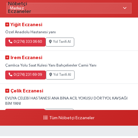
Yiğit Eczanesi
Özel Anadolu Hastanesi yanı
0 (274) 333 06 60
Yol Tarifi Al
Irem Eczanesi
Çamlıca Yolu Saat Kulesi Yanı Bahçelievler Camii Yanı
0 (274) 231 69 09
Yol Tarifi Al
Çelik Eczanesi
EVLİYA ÇELEBİ HASTANESİ ANA BİNA ACİL YOKUŞU DÖRTYOL KAVŞAĞI
BİM YANI
0 (274) 231 81 64
Yol Tarifi Al
Tüm Nöbetçi Eczaneler