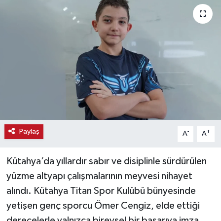
Haber
Haber İlanlar
Kültür-Sanat
Magazin
Resmi İlanlar
Paylaş
-
+
A
A
Sağlık
Kütahya’da yıllardır sabır ve disiplinle sürdürülen
Seri İlan
yüzme altyapı çalışmalarının meyvesi nihayet
alındı. Kütahya Titan Spor Kulübü bünyesinde
Siyaset
yetişen genç sporcu Ömer Cengiz, elde ettiği
Spor
derecelerle yalnızca bireysel bir başarıya imza