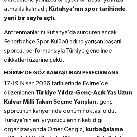
atmakla kalmadı;
Kütahya’nın spor tarihinde
Teknoloji
yeni bir sayfa açtı.
Vasıta
Antrenmanlarını Kütahya’da sürdüren ancak
Fenerbahçe Spor Kulübü adına yarışan başarılı
Vefat Haberleri
sporcu, performansıyla Türkiye genelinde
dikkatleri üzerine çekti.
Yaşam
EDİRNE’DE GÖZ KAMAŞTIRAN PERFORMANS
17-19 Nisan 2026 tarihlerinde Edirne’de
düzenlenen
Türkiye Yıldız-Genç-Açık Yaş Uzun
Kulvar Milli Takım Seçme Yarışları
, genç
sporcunun kariyerinde dönüm noktası oldu.
Türkiye’nin en iyi yüzücülerinin katıldığı
organizasyonda Ömer Cengiz,
kurbağalama