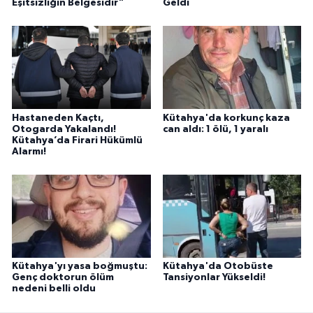
Eşitsizliğin Belgesidir”
Geldi
Hastaneden Kaçtı,
Kütahya'da korkunç kaza
Otogarda Yakalandı!
can aldı: 1 ölü, 1 yaralı
Kütahya’da Firari Hükümlü
Alarmı!
Kütahya'yı yasa boğmuştu:
Kütahya'da Otobüste
Genç doktorun ölüm
Tansiyonlar Yükseldi!
nedeni belli oldu