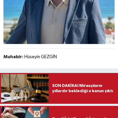
Muhabir:
Hüseyin GEZGİN
SON DAKİKA! Mirasçıların
yıllardır beklediği o kanun çıktı