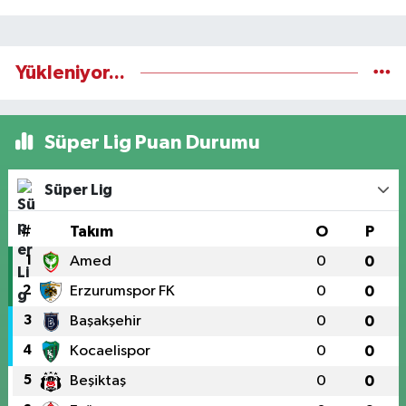
Yükleniyor...
Süper Lig Puan Durumu
Süper Lig
#
Takım
O
P
1
Amed
0
0
2
Erzurumspor FK
0
0
3
Başakşehir
0
0
4
Kocaelispor
0
0
5
Beşiktaş
0
0