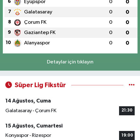
6
Eyüpspor
0
0
7
Galatasaray
0
0
8
Çorum FK
0
0
9
Gaziantep FK
0
0
10
Alanyaspor
0
0
Detaylar için tıklayın
Süper Lig Fikstür
14 Ağustos, Cuma
Galatasaray - Çorum FK
21:30
15 Ağustos, Cumartesi
Konyaspor - Rizespor
19:00