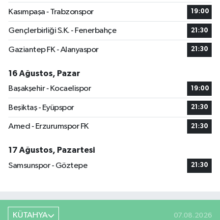
Kasımpaşa - Trabzonspor
19:00
Gençlerbirliği S.K. - Fenerbahçe
21:30
Gaziantep FK - Alanyaspor
21:30
16 Ağustos, Pazar
Başakşehir - Kocaelispor
19:00
Beşiktaş - Eyüpspor
21:30
Amed - Erzurumspor FK
21:30
17 Ağustos, Pazartesi
Samsunspor - Göztepe
21:30
KÜTAHYA
07.08.2026