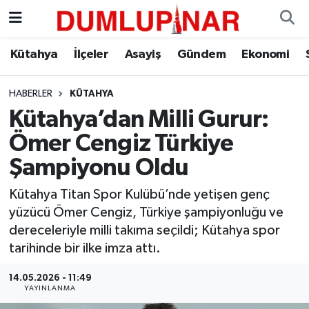
Asayiş
Kütahya Hava Durumu
Kütahya
İlçeler
Asayiş
Gündem
Ekonomi
Diğer
Kütahya Trafik Yoğunluk Haritası
HABERLER
KÜTAHYA
Kütahya’dan Milli Gurur:
Dünya
Süper Lig Puan Durumu ve Fikstür
Ömer Cengiz Türkiye
Eğitim
Tüm Manşetler
Şampiyonu Oldu
Ekonomi
Son Dakika Haberleri
Kütahya Titan Spor Kulübü’nde yetişen genç
yüzücü Ömer Cengiz, Türkiye şampiyonluğu ve
Eleman
Haber Arşivi
dereceleriyle milli takıma seçildi; Kütahya spor
tarihinde bir ilke imza attı.
Emlak
14.05.2026 - 11:49
YAYINLANMA
Gündem