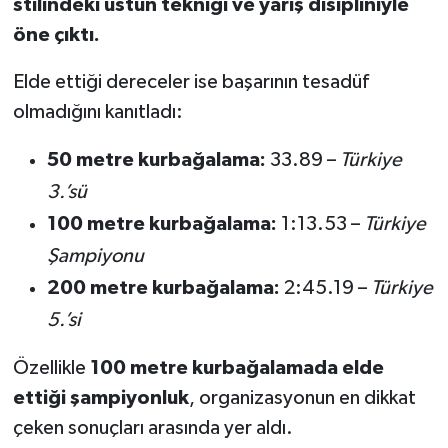
stilindeki üstün tekniği ve yarış disipliniyle
öne çıktı.
Elde ettiği dereceler ise başarının tesadüf
olmadığını kanıtladı:
50 metre kurbağalama:
33.89 –
Türkiye
3.’sü
100 metre kurbağalama:
1:13.53 –
Türkiye
Şampiyonu
200 metre kurbağalama:
2:45.19 –
Türkiye
5.’si
Özellikle
100 metre kurbağalamada elde
ettiği şampiyonluk
, organizasyonun en dikkat
çeken sonuçları arasında yer aldı.