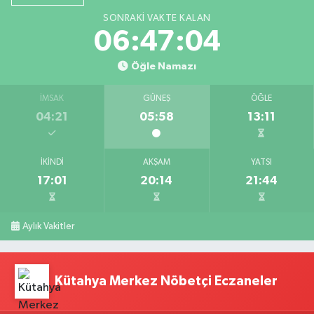
SONRAKI VAKTE KALAN
06:47:04
Öğle Namazı
İMSAK
GÜNEŞ
ÖĞLE
04:21
05:58
13:11
İKINDI
AKŞAM
YATSI
17:01
20:14
21:44
Aylık Vakitler
Kütahya Merkez Nöbetçi Eczaneler