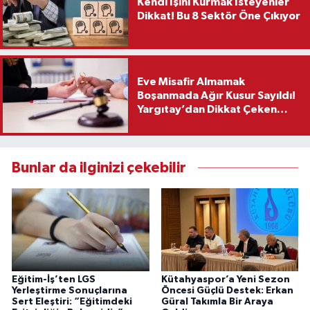
Kendi İşini Kurmak İsteyenler
Dikkat! Bu 8 Sektör Öne Çıkıyor
Eve Misafir Almamak
Boşanmada Ağır Kusur Sayıldı!
Yargıtay’dan Dikkat Çeken
Karar
Bunlar da ilginizi çekebilir
Eğitim-İş’ten LGS
Kütahyaspor’a Yeni Sezon
Yerleştirme Sonuçlarına
Öncesi Güçlü Destek: Erkan
Sert Eleştiri: “Eğitimdeki
Güral Takımla Bir Araya