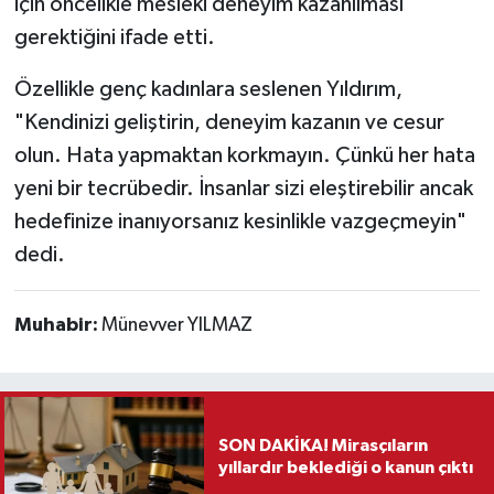
için öncelikle mesleki deneyim kazanılması
gerektiğini ifade etti.
Özellikle genç kadınlara seslenen Yıldırım,
"Kendinizi geliştirin, deneyim kazanın ve cesur
olun. Hata yapmaktan korkmayın. Çünkü her hata
yeni bir tecrübedir. İnsanlar sizi eleştirebilir ancak
hedefinize inanıyorsanız kesinlikle vazgeçmeyin"
dedi.
Muhabir:
Münevver YILMAZ
SON DAKİKA! Mirasçıların
yıllardır beklediği o kanun çıktı