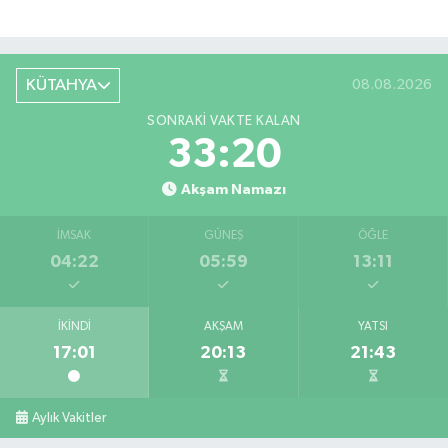
KÜTAHYA
08.08.2026
SONRAKI VAKTE KALAN
33:20
Akşam Namazı
İMSAK
GÜNEŞ
ÖĞLE
04:22
05:59
13:11
İKINDI
AKŞAM
YATSI
17:01
20:13
21:43
Aylık Vakitler