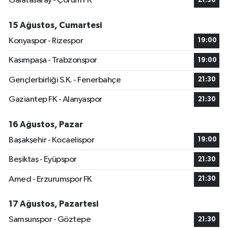
Galatasaray - Çorum FK
21:30
15 Ağustos, Cumartesi
Konyaspor - Rizespor
19:00
Kasımpaşa - Trabzonspor
19:00
Gençlerbirliği S.K. - Fenerbahçe
21:30
Gaziantep FK - Alanyaspor
21:30
16 Ağustos, Pazar
Başakşehir - Kocaelispor
19:00
Beşiktaş - Eyüpspor
21:30
Amed - Erzurumspor FK
21:30
17 Ağustos, Pazartesi
Samsunspor - Göztepe
21:30