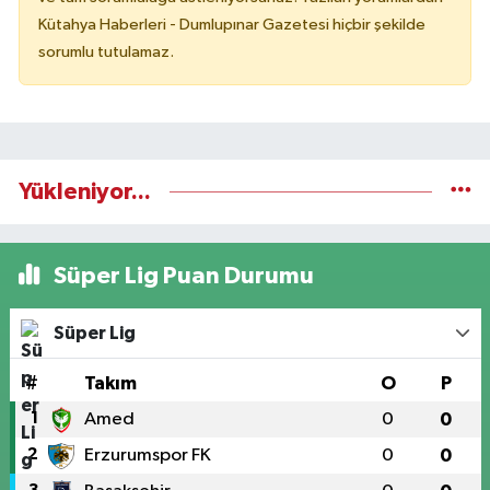
Kütahya Haberleri - Dumlupınar Gazetesi hiçbir şekilde
sorumlu tutulamaz.
Yükleniyor...
Süper Lig Puan Durumu
Süper Lig
#
Takım
O
P
1
Amed
0
0
2
Erzurumspor FK
0
0