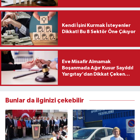
Kendi İşini Kurmak İsteyenler
Dikkat! Bu 8 Sektör Öne Çıkıyor
Eve Misafir Almamak
Boşanmada Ağır Kusur Sayıldı!
Yargıtay’dan Dikkat Çeken
Karar
Bunlar da ilginizi çekebilir