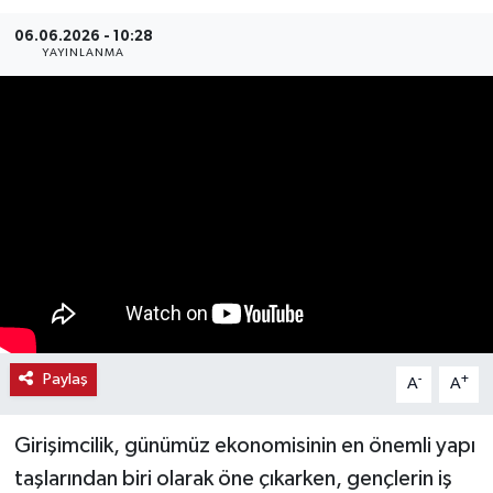
Haber
06.06.2026 - 10:28
YAYINLANMA
Haber İlanlar
Kültür-Sanat
Magazin
Resmi İlanlar
Sağlık
Seri İlan
Paylaş
-
+
A
A
Siyaset
Girişimcilik, günümüz ekonomisinin en önemli yapı
taşlarından biri olarak öne çıkarken, gençlerin iş
Spor