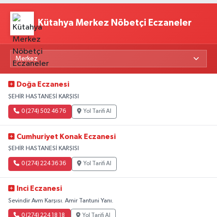
Kütahya Merkez Nöbetçi Eczaneler
Doğa Eczanesi
ŞEHİR HASTANESİ KARŞISI
0 (274) 502 46 76
Yol Tarifi Al
Cumhuriyet Konak Eczanesi
ŞEHİR HASTANESİ KARŞISI
0 (274) 224 36 36
Yol Tarifi Al
Inci Eczanesi
Sevindir Avm Karşısı. Amir Tantuni Yanı.
0 (274) 224 18 18
Yol Tarifi Al