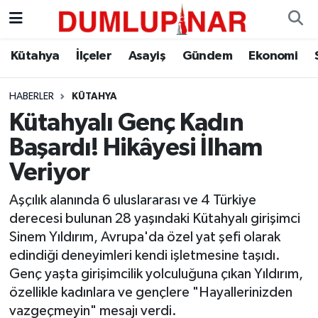
Asayiş
Kütahya Hava Durumu
Kütahya
İlçeler
Asayiş
Gündem
Ekonomi
Diğer
Kütahya Trafik Yoğunluk Haritası
HABERLER
KÜTAHYA
Kütahyalı Genç Kadın
Dünya
Süper Lig Puan Durumu ve Fikstür
Başardı! Hikâyesi İlham
Eğitim
Tüm Manşetler
Veriyor
Ekonomi
Son Dakika Haberleri
Aşçılık alanında 6 uluslararası ve 4 Türkiye
derecesi bulunan 28 yaşındaki Kütahyalı girişimci
Eleman
Haber Arşivi
Sinem Yıldırım, Avrupa'da özel yat şefi olarak
edindiği deneyimleri kendi işletmesine taşıdı.
Emlak
Genç yaşta girişimcilik yolculuğuna çıkan Yıldırım,
özellikle kadınlara ve gençlere "Hayallerinizden
Gündem
vazgeçmeyin" mesajı verdi.