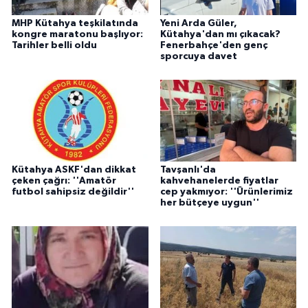
MHP Kütahya teşkilatında
Yeni Arda Güler,
kongre maratonu başlıyor:
Kütahya'dan mı çıkacak?
Tarihler belli oldu
Fenerbahçe'den genç
sporcuya davet
Kütahya ASKF'dan dikkat
Tavşanlı'da
çeken çağrı: ''Amatör
kahvehanelerde fiyatlar
futbol sahipsiz değildir''
cep yakmıyor: ''Ürünlerimiz
her bütçeye uygun''