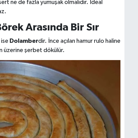
rt ne de fazla yumuşak olmalıdır. İdeal
az.
Börek Arasında Bir Sır
 ise
Dolamber
dir. İnce açılan hamur rulo haline
ndan üzerine şerbet dökülür.