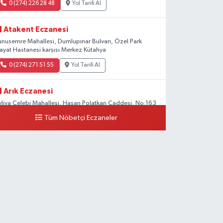
0 (274) 226 28 48
Yol Tarifi Al
Atakent Eczanesi
unusemre Mahallesi, Dumlupınar Bulvarı, Özel Park
ayat Hastanesi karşısı Merkez Kütahya
0 (274) 271 51 55
Yol Tarifi Al
Arık Eczanesi
vliya Çelebi Mahallesi, Hasan Polatkan Caddesi, No:163
 Merkez Kütahya
Tüm Nöbetçi Eczaneler
0 (534) 064 92 71
Yol Tarifi Al