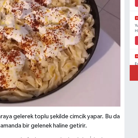
Y
H
E
A
araya gelerek toplu şekilde cimcik yapar. Bu da
amanda bir gelenek haline getirir.