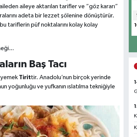
aileden aileye aktarılan tarifler ve “göz kararı”
fralarını adeta bir lezzet şölenine dönüştürür.
bu tariflerin püf noktalarını kolay kolay
1
emeği…
aların Baş Tacı
en yemek
Tirit
tir. Anadolu’nun birçok yerinde
1
nun yoğunluğu ve yufkanın ıslatılma tekniğiyle
G
1
K
K