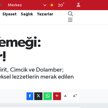
°
Merkez
6
20
2
Siyaset
Sağlık
Yazarlar
7
4
Yemeği:
4
6
r!
irit, Cimcik ve Dolamber;
neksel lezzetlerin merak edilen
-
+
A
A