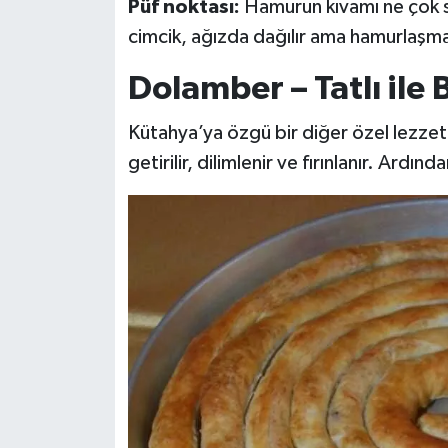
Püf noktası:
Hamurun kıvamı ne çok se
cimcik, ağızda dağılır ama hamurlaşm
Dolamber – Tatlı ile 
Kütahya’ya özgü bir diğer özel lezzet
getirilir, dilimlenir ve fırınlanır. Ardı