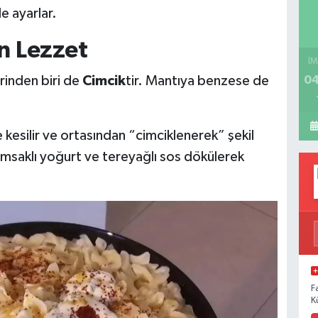
e ayarlar.
n Lezzet
İM
04
rinden biri de
Cimcik
tir. Mantıya benzese de
e kesilir ve ortasından “cimciklenerek” şekil
rımsaklı yoğurt ve tereyağlı sos dökülerek
F
K