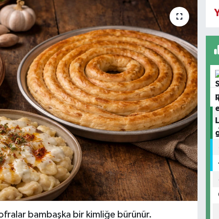
Y
fralar bambaşka bir kimliğe bürünür.