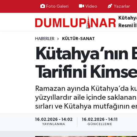
Foto Galeri
Video
Yazarlar
Kütahy
Resmi İ
HABERLER
KÜLTÜR-SANAT
Kütahya’nın 
Tarifini Kims
Ramazan ayında Kütahya’da kuru
yüzyıllardır aile içinde saklana
sırları ve Kütahya mutfağının en
16.02.2026 - 14:02
16.02.2026 - 14:11
YAYINLANMA
GÜNCELLEME