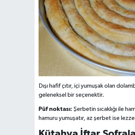
Dışı hafif çıtır, içi yumuşak olan dolambe
geleneksel bir seçenektir.
Püf noktası:
Şerbetin sıcaklığı ile ha
hamuru yumuşatır, az şerbet ise lezzeti
Kütahya İftar Sofrala