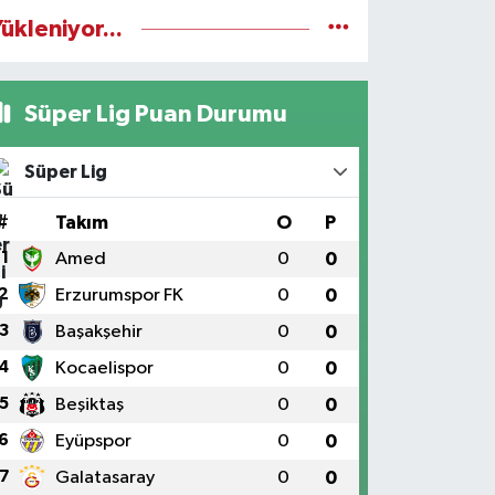
ükleniyor...
Süper Lig Puan Durumu
Süper Lig
#
Takım
O
P
1
Amed
0
0
2
Erzurumspor FK
0
0
3
Başakşehir
0
0
4
Kocaelispor
0
0
5
Beşiktaş
0
0
6
Eyüpspor
0
0
7
Galatasaray
0
0