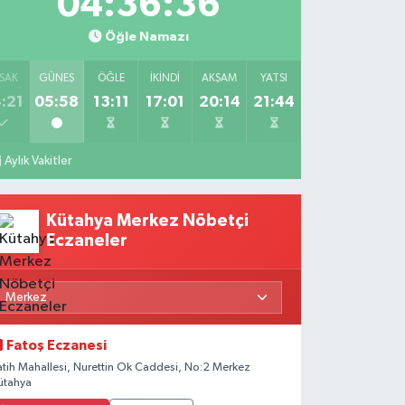
04:36:34
Öğle Namazı
SAK
GÜNEŞ
ÖĞLE
İKINDI
AKŞAM
YATSI
:21
05:58
13:11
17:01
20:14
21:44
Aylık Vakitler
Kütahya Merkez Nöbetçi
Eczaneler
Fatoş Eczanesi
atih Mahallesi, Nurettin Ok Caddesi, No:2 Merkez
ütahya