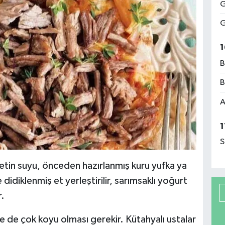
G
G
1
B
B
A
1
S
i etin suyu, önceden hazırlanmış kuru yufka ya
didiklenmiş et yerleştirilir, sarımsaklı yoğurt
r.
e de çok koyu olması gerekir. Kütahyalı ustalar