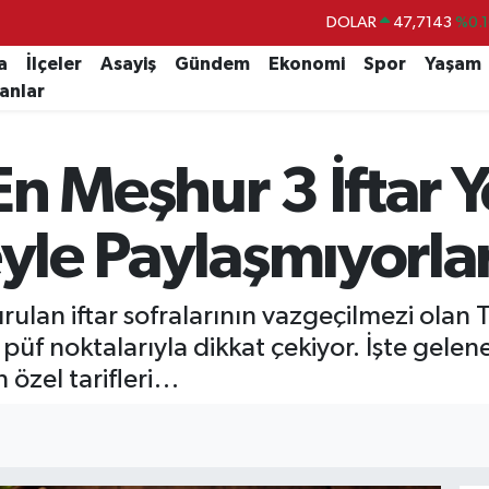
DOLAR
47,7143
%0.1
EURO
55,0317
%-0.0
a
İlçeler
Asayiş
Gündem
Ekonomi
Spor
Yaşam
lanlar
STERLİN
64,2463
%0.0
GRAM ALTIN
6574.81
%1.4
En Meşhur 3 İftar 
BİST100
13.887
%6
BITCOIN
64.360,53
%-0.7
eyle Paylaşmıyorla
lan iftar sofralarının vazgeçilmezi olan T
n püf noktalarıyla dikkat çekiyor. İşte gele
 özel tarifleri…