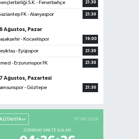
ençlerbirliği S.K. - Fenerbahçe
21:30
aziantep FK - Alanyaspor
21:30
6 Ağustos, Pazar
aşakşehir - Kocaelispor
19:00
eşiktaş - Eyüpspor
21:30
med - Erzurumspor FK
21:30
7 Ağustos, Pazartesi
amsunspor - Göztepe
21:30
KÜTAHYA
07.08.2026
SONRAKI VAKTE KALAN