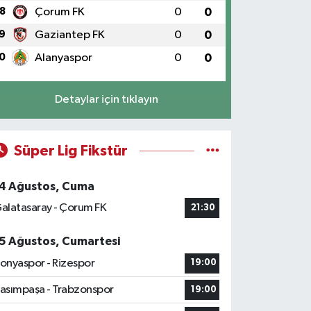
8
Çorum FK
0
0
9
Gaziantep FK
0
0
0
Alanyaspor
0
0
Detaylar için tıklayın
Süper Lig Fikstür
4 Ağustos, Cuma
alatasaray - Çorum FK
21:30
5 Ağustos, Cumartesi
onyaspor - Rizespor
19:00
asımpaşa - Trabzonspor
19:00