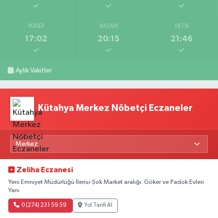
İKINDI
AKŞAM
YATSI
17:02
20:15
21:46
Aylık Vakitler
Kütahya Merkez Nöbetçi Eczaneler
Zeliha Eczanesi
Yeni Emniyet Müdürlüğü İlerisi-Şok Market aralığı. Göker ve Padok Evleri
Yanı
0 (274) 231 59 59
Yol Tarifi Al