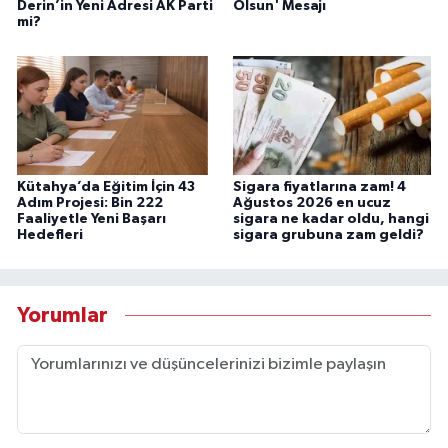
Derin’in Yeni Adresi AK Parti
Olsun' Mesajı
mi?
Kütahya’da Eğitim İçin 43
Sigara fiyatlarına zam! 4
Adım Projesi: Bin 222
Ağustos 2026 en ucuz
Faaliyetle Yeni Başarı
sigara ne kadar oldu, hangi
Hedefleri
sigara grubuna zam geldi?
Yorumlar