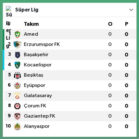
Süper Lig
#
Takım
O
P
1
Amed
0
0
2
Erzurumspor FK
0
0
3
Başakşehir
0
0
4
Kocaelispor
0
0
5
Beşiktaş
0
0
6
Eyüpspor
0
0
7
Galatasaray
0
0
8
Çorum FK
0
0
9
Gaziantep FK
0
0
10
Alanyaspor
0
0