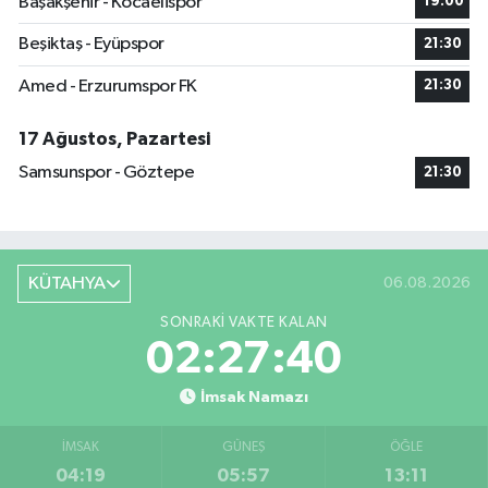
Başakşehir - Kocaelispor
19:00
Beşiktaş - Eyüpspor
21:30
Amed - Erzurumspor FK
21:30
17 Ağustos, Pazartesi
Samsunspor - Göztepe
21:30
KÜTAHYA
06.08.2026
SONRAKI VAKTE KALAN
02:27:39
İmsak Namazı
İMSAK
GÜNEŞ
ÖĞLE
04:19
05:57
13:11