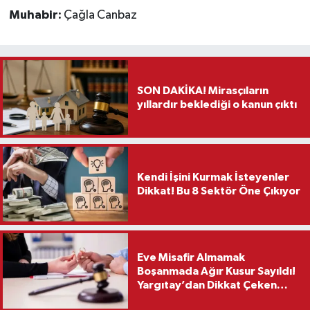
Muhabir:
Çağla Canbaz
SON DAKİKA! Mirasçıların
yıllardır beklediği o kanun çıktı
Kendi İşini Kurmak İsteyenler
Dikkat! Bu 8 Sektör Öne Çıkıyor
Eve Misafir Almamak
Boşanmada Ağır Kusur Sayıldı!
Yargıtay’dan Dikkat Çeken
Karar