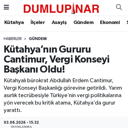
Asayiş
Kütahya Hava Durumu
Kütahya
İlçeler
Asayiş
Gündem
Ekonomi
Diğer
Kütahya Trafik Yoğunluk Haritası
HABERLER
GÜNDEM
Kütahya’nın Gururu
Dünya
Süper Lig Puan Durumu ve Fikstür
Cantimur, Vergi Konseyi
Eğitim
Tüm Manşetler
Başkanı Oldu!
Ekonomi
Son Dakika Haberleri
Kütahyalı bürokrat Abdullah Erdem Cantimur,
Vergi Konseyi Başkanlığı görevine getirildi. Yarım
Eleman
Haber Arşivi
asırlık tecrübesiyle Türkiye’nin vergi politikalarına
yön verecek bu kritik atama, Kütahya’da gurur
Emlak
yarattı.
03.06.2026 - 15:32
Gündem
YAYINLANMA