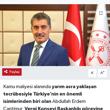
Haber
Haber İlanlar
Kültür-Sanat
Magazin
Resmi İlanlar
Sağlık
Paylaş
-
+
A
A
Seri İlan
Kamu maliyesi alanında
yarım asra yaklaşan
tecrübesiyle Türkiye’nin en önemli
Siyaset
isimlerinden biri olan
Abdullah Erdem
Cantimur,
Vergi Konseyi Başkanlığı görevine
Spor