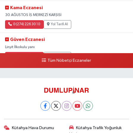
Kama Eczanesi
30 AĞUSTOS İŞ MERKEZİ KARŞISI
0 (274) 226 30 10
Yol Tarifi Al
Güven Eczanesi
Linyit İlkokulu yanı
0 (274) 224 34 74
Yol Tarifi Al
Tüm Nöbetçi Eczaneler
Kütahya Hava Durumu
Kütahya Trafik Yoğunluk