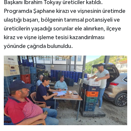
Başkanı İbrahim Tokyay üreticiler katıldı.
Programda Şaphane kirazı ve vişnesinin üretimde
Teknoloji
ulaştığı başarı, bölgenin tarımsal potansiyeli ve
üreticilerin yaşadığı sorunlar ele alınırken, ilçeye
Vasıta
kiraz ve vişne işleme tesisi kazandırılması
Vefat Haberleri
yönünde çağrıda bulunuldu.
Yaşam