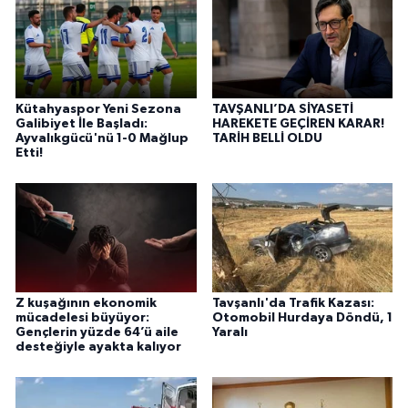
Kütahyaspor Yeni Sezona
TAVŞANLI’DA SİYASETİ
Galibiyet İle Başladı:
HAREKETE GEÇİREN KARAR!
Ayvalıkgücü'nü 1-0 Mağlup
TARİH BELLİ OLDU
Etti!
Z kuşağının ekonomik
Tavşanlı'da Trafik Kazası:
mücadelesi büyüyor:
Otomobil Hurdaya Döndü, 1
Gençlerin yüzde 64’ü aile
Yaralı
desteğiyle ayakta kalıyor