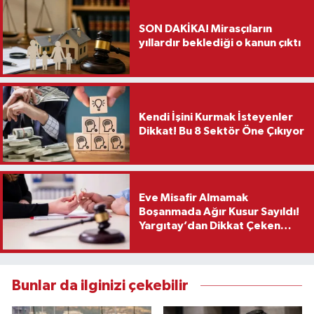
SON DAKİKA! Mirasçıların
yıllardır beklediği o kanun çıktı
Kendi İşini Kurmak İsteyenler
Dikkat! Bu 8 Sektör Öne Çıkıyor
Eve Misafir Almamak
Boşanmada Ağır Kusur Sayıldı!
Yargıtay’dan Dikkat Çeken
Karar
Bunlar da ilginizi çekebilir