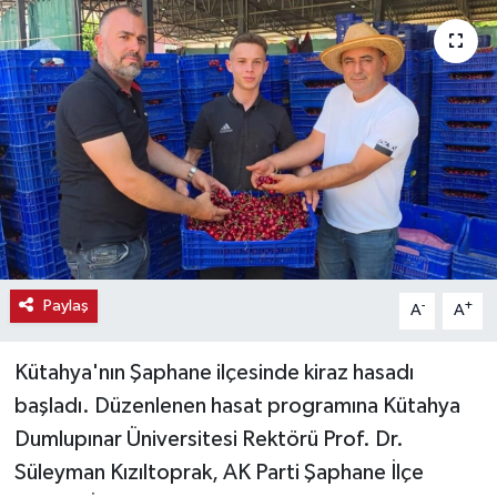
Haber
Haber İlanlar
Kültür-Sanat
Magazin
Resmi İlanlar
Paylaş
-
+
A
A
Sağlık
Kütahya'nın Şaphane ilçesinde kiraz hasadı
Seri İlan
başladı. Düzenlenen hasat programına Kütahya
Siyaset
Dumlupınar Üniversitesi Rektörü Prof. Dr.
Süleyman Kızıltoprak, AK Parti Şaphane İlçe
Spor