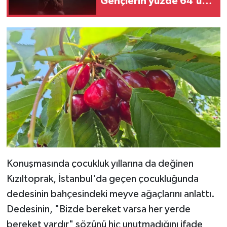
Gençlerin yüzde 64’ü
aile desteğiyle ayakta
kalıyor
Konuşmasında çocukluk yıllarına da değinen
Kızıltoprak, İstanbul'da geçen çocukluğunda
dedesinin bahçesindeki meyve ağaçlarını anlattı.
Dedesinin, "Bizde bereket varsa her yerde
bereket vardır" sözünü hiç unutmadığını ifade