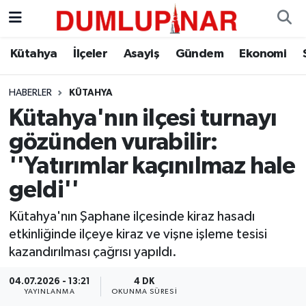
Asayiş
Kütahya Hava Durumu
Kütahya
İlçeler
Asayiş
Gündem
Ekonomi
Diğer
Kütahya Trafik Yoğunluk Haritası
HABERLER
KÜTAHYA
Kütahya'nın ilçesi turnayı
Dünya
Süper Lig Puan Durumu ve Fikstür
gözünden vurabilir:
Eğitim
Tüm Manşetler
''Yatırımlar kaçınılmaz hale
geldi''
Ekonomi
Son Dakika Haberleri
Kütahya'nın Şaphane ilçesinde kiraz hasadı
Eleman
Haber Arşivi
etkinliğinde ilçeye kiraz ve vişne işleme tesisi
kazandırılması çağrısı yapıldı.
Emlak
04.07.2026 - 13:21
4 DK
YAYINLANMA
OKUNMA SÜRESI
Gündem