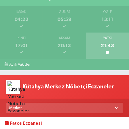
İMSAK
GÜNEŞ
ÖĞLE
04:22
05:59
13:11
İKINDI
AKŞAM
YATSI
17:01
20:13
21:43
Aylık Vakitler
Kütahya Merkez Nöbetçi Eczaneler
Fatoş Eczanesi