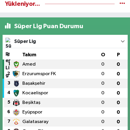
Yükleniyor...
Süper Lig Puan Durumu
Süper Lig
#
Takım
O
P
1
Amed
0
0
2
Erzurumspor FK
0
0
3
Başakşehir
0
0
4
Kocaelispor
0
0
5
Beşiktaş
0
0
6
Eyüpspor
0
0
7
Galatasaray
0
0