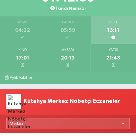
İkindi Namazı
İMSAK
GÜNEŞ
ÖĞLE
04:22
05:59
13:11
İKINDI
AKŞAM
YATSI
17:01
20:13
21:43
Aylık Vakitler
Kütahya Merkez Nöbetçi Eczaneler