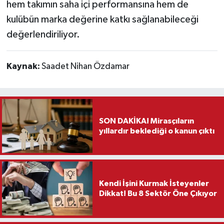
hem takımın saha içi performansına hem de
kulübün marka değerine katkı sağlanabileceği
değerlendiriliyor.
Kaynak:
Saadet Nihan Özdamar
SON DAKİKA! Mirasçıların
yıllardır beklediği o kanun çıktı
Kendi İşini Kurmak İsteyenler
Dikkat! Bu 8 Sektör Öne Çıkıyor