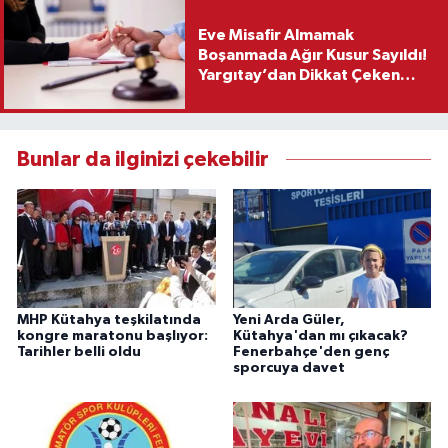
Eve Misafir Almamak
Boşanmada Ağır Kusur Sayıldı!
Yargıtay’dan Dikkat Çeken
Karar
Bunlar da ilginizi çekebilir
MHP Kütahya teşkilatında
Yeni Arda Güler,
kongre maratonu başlıyor:
Kütahya'dan mı çıkacak?
Tarihler belli oldu
Fenerbahçe'den genç
sporcuya davet