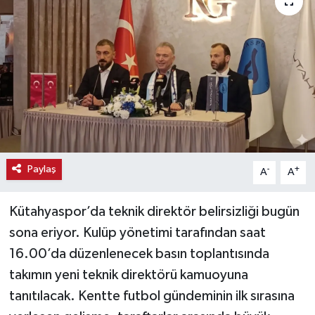
Haber
Haber İlanlar
Kültür-Sanat
Magazin
Resmi İlanlar
Paylaş
-
+
A
A
Sağlık
Kütahyaspor’da teknik direktör belirsizliği bugün
sona eriyor. Kulüp yönetimi tarafından saat
Seri İlan
16.00’da düzenlenecek basın toplantısında
takımın yeni teknik direktörü kamuoyuna
Siyaset
tanıtılacak. Kentte futbol gündeminin ilk sırasına
Spor