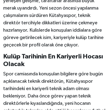
yerleşen gelişme, taraftarlar arasında büyük
merak uyandırdı. Yeni sezon öncesi yapılanma
Teknoloji
çalışmalarını sürdüren Kütahyaspor, teknik
direktör tercihiyle dikkatleri üzerine çekmeye
Vasıta
hazırlanıyor. Kulislerde konuşulan iddialara göre
Vefat Haberleri
göreve getirilecek isim, kariyeriyle kulüp tarihine
geçecek bir profil olarak öne çıkıyor.
Yaşam
Kulüp Tarihinin En Kariyerli Hocası
Olacak
Spor camiasında konuşulan bilgilere göre bugün
açıklanacak teknik direktörün, Kütahyaspor
tarihindeki en kariyerli teknik adam olması
bekleniyor. Daha önce görev yapan teknik
direktörlerle kıyaslandığında, yeni hocanın