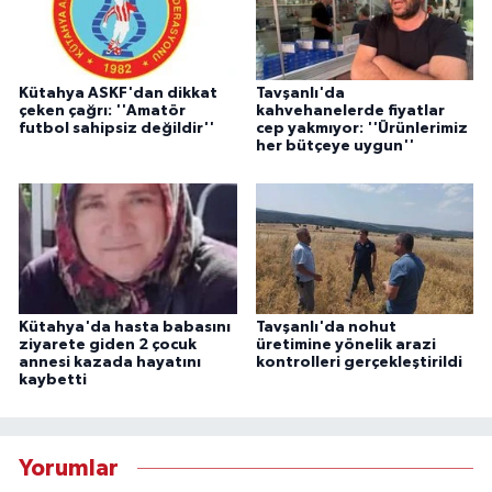
Kütahya ASKF'dan dikkat
Tavşanlı'da
çeken çağrı: ''Amatör
kahvehanelerde fiyatlar
futbol sahipsiz değildir''
cep yakmıyor: ''Ürünlerimiz
her bütçeye uygun''
Kütahya'da hasta babasını
Tavşanlı'da nohut
ziyarete giden 2 çocuk
üretimine yönelik arazi
annesi kazada hayatını
kontrolleri gerçekleştirildi
kaybetti
Yorumlar