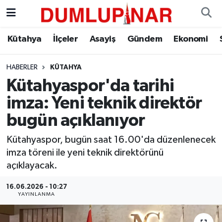
Asayiş
Kütahya Hava Durumu
Kütahya
İlçeler
Asayiş
Gündem
Ekonomi
Diğer
Kütahya Trafik Yoğunluk Haritası
HABERLER
KÜTAHYA
Kütahyaspor'da tarihi
Dünya
Süper Lig Puan Durumu ve Fikstür
imza: Yeni teknik direktör
Eğitim
Tüm Manşetler
bugün açıklanıyor
Ekonomi
Son Dakika Haberleri
Kütahyaspor, bugün saat 16.00'da düzenlenecek
imza töreni ile yeni teknik direktörünü
Eleman
Haber Arşivi
açıklayacak.
16.06.2026 - 10:27
Emlak
YAYINLANMA
Gündem