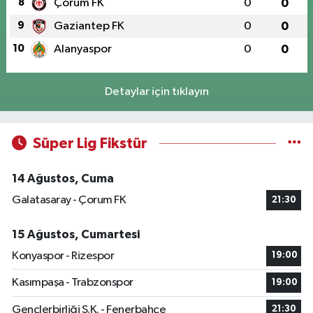
8
Çorum FK
0
0
9
Gaziantep FK
0
0
10
Alanyaspor
0
0
Detaylar için tıklayın
Süper Lig Fikstür
14 Ağustos, Cuma
Galatasaray - Çorum FK
21:30
15 Ağustos, Cumartesi
Konyaspor - Rizespor
19:00
Kasımpaşa - Trabzonspor
19:00
Gençlerbirliği S.K. - Fenerbahçe
21:30