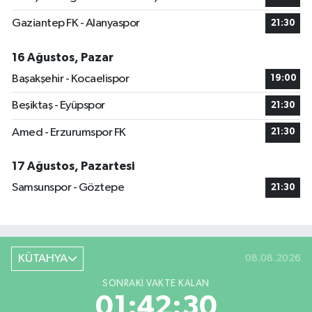
Gaziantep FK - Alanyaspor
21:30
16 Ağustos, Pazar
Başakşehir - Kocaelispor
19:00
Beşiktaş - Eyüpspor
21:30
Amed - Erzurumspor FK
21:30
17 Ağustos, Pazartesi
Samsunspor - Göztepe
21:30
KÜTAHYA
08.08.2026
SONRAKI VAKTE KALAN
01:42:29