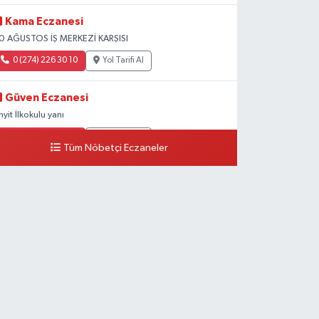
Kama Eczanesi
0 AĞUSTOS İŞ MERKEZİ KARŞISI
0 (274) 226 30 10
Yol Tarifi Al
Güven Eczanesi
inyit İlkokulu yanı
0 (274) 224 34 74
Yol Tarifi Al
Tüm Nöbetçi Eczaneler