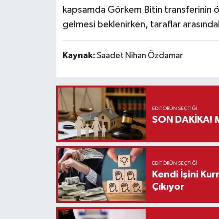
kapsamda Görkem Bitin transferinin 
gelmesi beklenirken, taraflar arasında
Kaynak:
Saadet Nihan Özdamar
EDITÖRÜN SEÇTIĞI
S
EDITÖRÜN SEÇTIĞI
Kendi İşini Ku
Çıkıyor