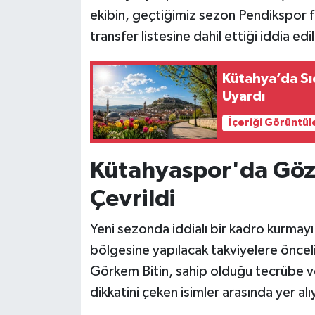
ekibin, geçtiğimiz sezon Pendikspor 
Teknoloji
transfer listesine dahil ettiği iddia edil
Vasıta
Kütahya’da Sı
Uyardı
Vefat Haberleri
İçeriği Görüntül
Yaşam
Kütahyaspor'da Göz
Çevrildi
Yeni sezonda iddialı bir kadro kurmay
bölgesine yapılacak takviyelere önce
Görkem Bitin, sahip olduğu tecrübe ve g
dikkatini çeken isimler arasında yer alı