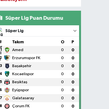
Süper Lig Puan Durumu
Süper Lig
#
Takım
O
P
1
Amed
0
0
2
Erzurumspor FK
0
0
3
Başakşehir
0
0
4
Kocaelispor
0
0
5
Beşiktaş
0
0
6
Eyüpspor
0
0
7
Galatasaray
0
0
8
Çorum FK
0
0