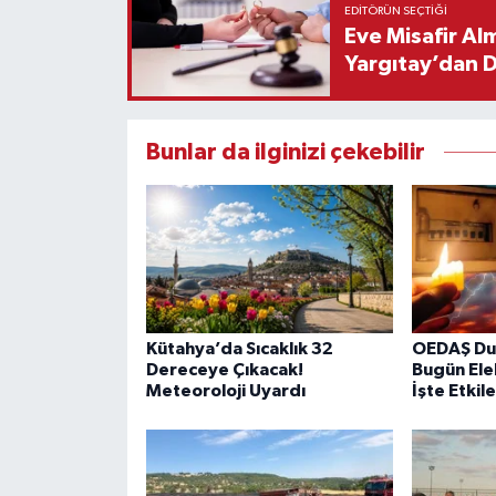
EDITÖRÜN SEÇTIĞI
Eve Misafir Al
Yargıtay’dan 
Bunlar da ilginizi çekebilir
Kütahya’da Sıcaklık 32
OEDAŞ Du
Dereceye Çıkacak!
Bugün Elek
Meteoroloji Uyardı
İşte Etki