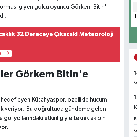
forması giyen golcü oyuncu Görkem Bitin'i
di.
1
caklık 32 Dereceye Çıkacak! Meteoroloji
e
ler Görkem Bitin'e
1
G
1
ı hedefleyen Kütahyaspor, özellikle hücum
K
lik veriyor. Bu doğrultuda gündeme gelen
ol yollarındaki etkinliğiyle teknik ekibin
K
yor.
G