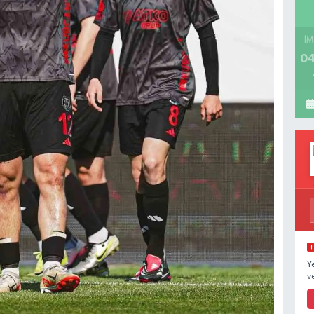
İM
04
Y
v