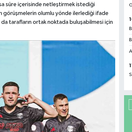
sa süre içerisinde netleştirmek istediği
G
an görüşmelerin olumlu yönde ilerlediği ifade
1
da tarafların ortak noktada buluşabilmesi için
B
B
A
1
S