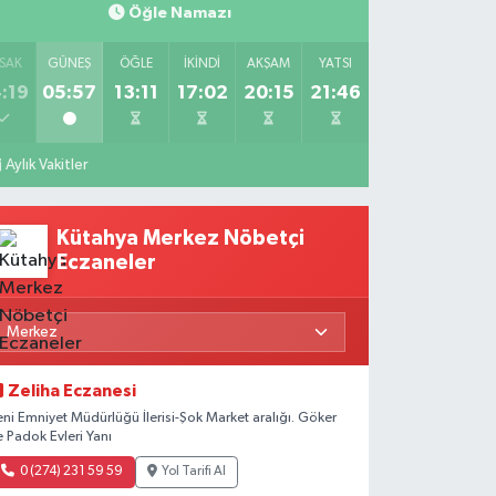
Öğle Namazı
SAK
GÜNEŞ
ÖĞLE
İKINDI
AKŞAM
YATSI
:19
05:57
13:11
17:02
20:15
21:46
Aylık Vakitler
Kütahya Merkez Nöbetçi
Eczaneler
Zeliha Eczanesi
eni Emniyet Müdürlüğü İlerisi-Şok Market aralığı. Göker
e Padok Evleri Yanı
0 (274) 231 59 59
Yol Tarifi Al