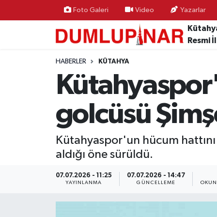
Foto Galeri
Video
Yazarlar
Kütahy
Asayiş
Kütahya Hava Durumu
Resmi İ
Diğer
Kütahya Trafik Yoğunluk Haritası
HABERLER
KÜTAHYA
Kütahyaspor'd
Dünya
Süper Lig Puan Durumu ve Fikstür
golcüsü Şimş
Eğitim
Tüm Manşetler
Ekonomi
Son Dakika Haberleri
Kütahyaspor'un hücum hattını 
aldığı öne sürüldü.
Eleman
Haber Arşivi
07.07.2026 - 11:25
07.07.2026 - 14:47
YAYINLANMA
GÜNCELLEME
OKUN
Emlak
Gündem