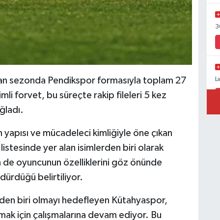
3
lan sezonda Pendikspor formasıyla toplam 27
L
li forvet, bu süreçte rakip fileleri 5 kez
ğladı.
n yapısı ve mücadeleci kimliğiyle öne çıkan
istesinde yer alan isimlerden biri olarak
n de oyuncunun özelliklerini göz önünde
dürdüğü belirtiliyor.
nden biri olmayı hedefleyen Kütahyaspor,
mak için çalışmalarına devam ediyor. Bu