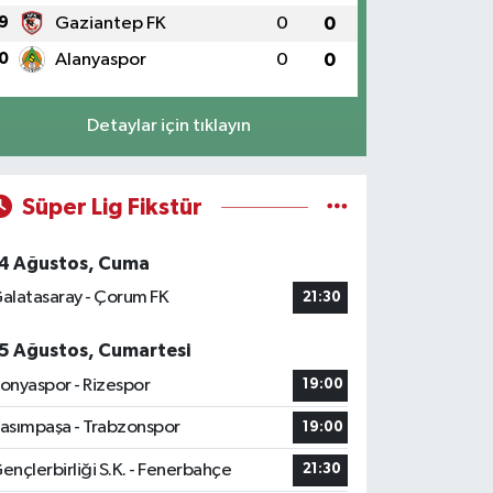
9
Gaziantep FK
0
0
0
Alanyaspor
0
0
Detaylar için tıklayın
Süper Lig Fikstür
4 Ağustos, Cuma
alatasaray - Çorum FK
21:30
5 Ağustos, Cumartesi
onyaspor - Rizespor
19:00
asımpaşa - Trabzonspor
19:00
ençlerbirliği S.K. - Fenerbahçe
21:30