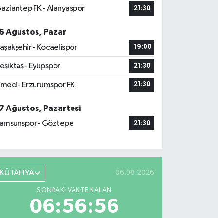
aziantep FK - Alanyaspor
21:30
6 Ağustos, Pazar
aşakşehir - Kocaelispor
19:00
eşiktaş - Eyüpspor
21:30
med - Erzurumspor FK
21:30
7 Ağustos, Pazartesi
amsunspor - Göztepe
21:30
KÜTAHYA
06.08.2026
SONRAKI VAKTE KALAN
06:56:55