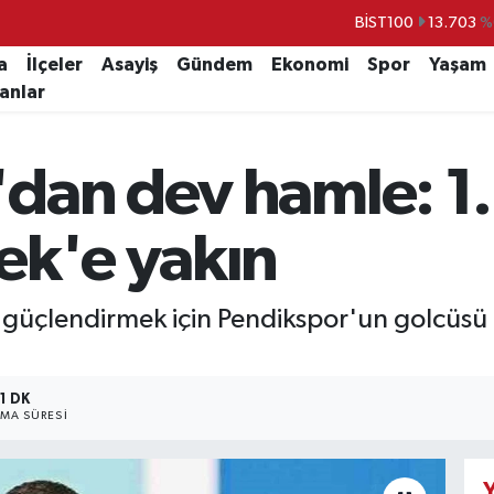
BİST100
13.703
%
BITCOIN
64.475,47
%0.6
a
İlçeler
Asayiş
Gündem
Ekonomi
Spor
Yaşam
lanlar
DOLAR
47,5971
%0.0
EURO
55,1336
%0.1
an dev hamle: 1.L
STERLİN
64,2534
%0.2
GRAM ALTIN
6527.85
%0.5
ek'e yakın
güçlendirmek için Pendikspor'un golcüsü
1 DK
MA SÜRESI
Y