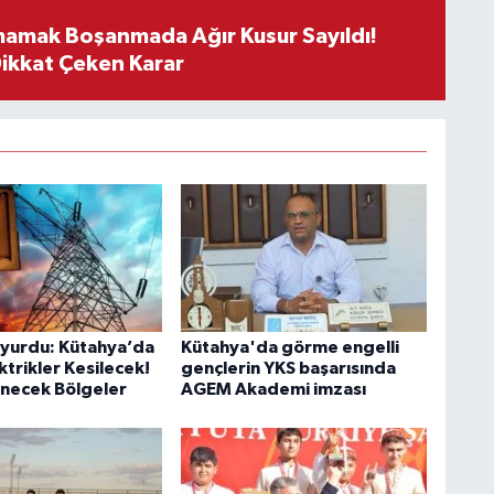
mamak Boşanmada Ağır Kusur Sayıldı!
Dikkat Çeken Karar
yurdu: Kütahya’da
Kütahya'da görme engelli
trikler Kesilecek!
gençlerin YKS başarısında
lenecek Bölgeler
AGEM Akademi imzası