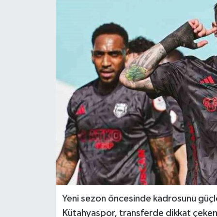
Haber
Haber İlanlar
Kültür-Sanat
Magazin
Resmi İlanlar
Sağlık
Seri İlan
Siyaset
Yeni sezon öncesinde kadrosunu güçlen
Kütahyaspor, transferde dikkat çeken is
Spor