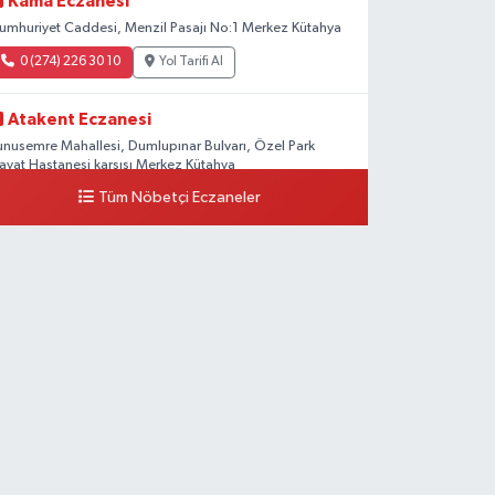
Kama Eczanesi
umhuriyet Caddesi, Menzil Pasajı No:1 Merkez Kütahya
0 (274) 226 30 10
Yol Tarifi Al
Atakent Eczanesi
unusemre Mahallesi, Dumlupınar Bulvarı, Özel Park
ayat Hastanesi karşısı Merkez Kütahya
Tüm Nöbetçi Eczaneler
0 (274) 271 51 55
Yol Tarifi Al
Dönmez Eczanesi
emalettin Mahallesi, Kıbrıs Caddesi No:21 Merkez
ütahya
0 (274) 223 79 02
Yol Tarifi Al