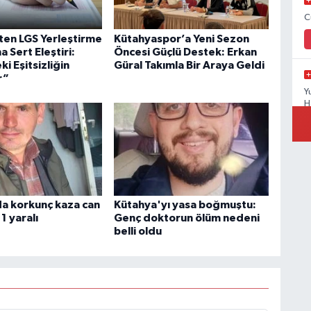
C
’ten LGS Yerleştirme
Kütahyaspor’a Yeni Sezon
a Sert Eleştiri:
Öncesi Güçlü Destek: Erkan
i Eşitsizliğin
Güral Takımla Bir Araya Geldi
r”
Y
H
C
K
a korkunç kaza can
Kütahya'yı yasa boğmuştu:
 1 yaralı
Genç doktorun ölüm nedeni
belli oldu