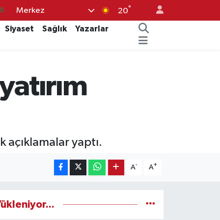
°
Merkez
20
3
Siyaset
Sağlık
Yazarlar
6
2
7
yatırım
4
k açıklamalar yaptı.
-
+
A
A
ükleniyor...