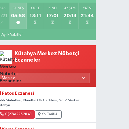
SAK
GÜNEŞ
ÖĞLE
İKINDI
AKŞAM
YATSI
:21
05:58
13:11
17:01
20:14
21:44
Aylık Vakitler
Kütahya Merkez Nöbetçi
Eczaneler
Fatoş Eczanesi
atih Mahallesi, Nurettin Ok Caddesi, No:2 Merkez
ütahya
0 (274) 226 28 48
Yol Tarifi Al