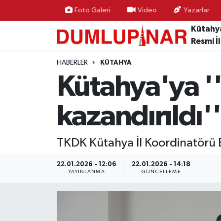
Foto Galeri
Video
Yazarlar
Kütahy
Asayiş
Kütahya Hava Durumu
Resmi İ
Diğer
Kütahya Trafik Yoğunluk Haritası
HABERLER
KÜTAHYA
Kütahya'ya ''
Dünya
Süper Lig Puan Durumu ve Fikstür
kazandırıldı''
Eğitim
Tüm Manşetler
Ekonomi
Son Dakika Haberleri
TKDK Kütahya İl Koordinatörü Bi
Eleman
Haber Arşivi
22.01.2026 - 12:06
22.01.2026 - 14:18
YAYINLANMA
GÜNCELLEME
Emlak
Gündem