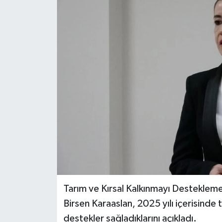
Haber
Haber İlanlar
Kültür-Sanat
Magazin
Resmi İlanlar
Sağlık
Seri İlan
Tarım ve Kırsal Kalkınmayı Desteklem
Siyaset
Birsen Karaaslan, 2025 yılı içerisinde 
destekler sağladıklarını açıkladı.
Spor