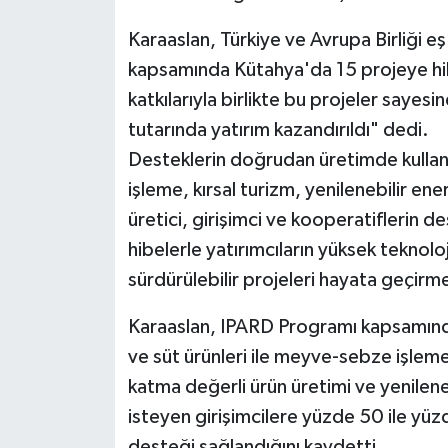
Karaaslan, Türkiye ve Avrupa Birliği e
Teknoloji
kapsamında Kütahya'da 15 projeye hibe
Vasıta
katkılarıyla birlikte bu projeler sayes
tutarında yatırım kazandırıldı" dedi.
Vefat Haberleri
Desteklerin doğrudan üretimde kullanıl
işleme, kırsal turizm, yenilenebilir ene
Yaşam
üretici, girişimci ve kooperatiflerin d
hibelerle yatırımcıların yüksek teknol
sürdürülebilir projeleri hayata geçirm
Karaaslan, IPARD Programı kapsamında 
ve süt ürünleri ile meyve-sebze işleme,
katma değerli ürün üretimi ve yenileneb
isteyen girişimcilere yüzde 50 ile yü
desteği sağlandığını kaydetti.