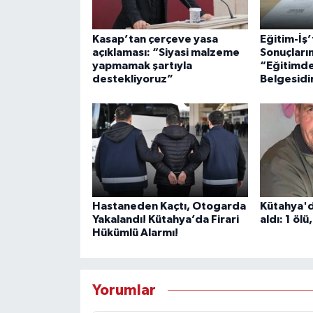
Kasap’tan çerçeve yasa
Eğitim-İş
açıklaması: “Siyasi malzeme
Sonuçların
yapmamak şartıyla
“Eğitimdek
destekliyoruz”
Belgesidi
Hastaneden Kaçtı, Otogarda
Kütahya'd
Yakalandı! Kütahya’da Firari
aldı: 1 ölü,
Hükümlü Alarmı!
Yorumlar