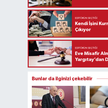
EDITÖRÜN SEÇTIĞI
Kendi İşini Ku
Çıkıyor
EDITÖRÜN SEÇTIĞI
Eve Misafir Al
Yargıtay’dan 
Bunlar da ilginizi çekebilir