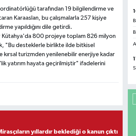
ordinatörlüğü tarafından 19 bilgilendirme ve
1
ktaran Karaaslan, bu çalışmalarla 257 kişiye
B
rme yapıldığını dile getirdi.
B
ar Kütahya'da 800 projeye toplam 826 milyon
A
 "Bu desteklerle birlikte ilde bitkisel
 kırsal turizmden yenilenebilir enerjiye kadar
1
ik yatırım hayata geçirilmiştir" ifadelerini
S
ON DAKİKA! Mirasçıların yıllardır beklediği o kanun çıktı