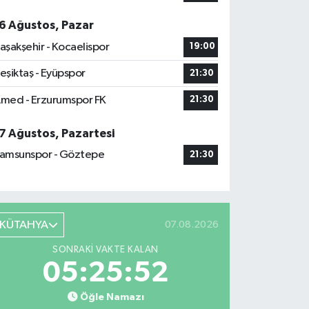
6 Ağustos, Pazar
aşakşehir - Kocaelispor
19:00
eşiktaş - Eyüpspor
21:30
med - Erzurumspor FK
21:30
7 Ağustos, Pazartesi
amsunspor - Göztepe
21:30
KÜTAHYA
07.08.2026
SONRAKI VAKTE KALAN
05:25:51
Öğle Namazı