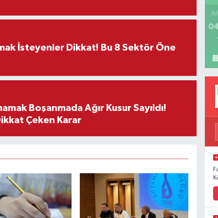
İM
04
rmak İsteyenler Dikkat! Bu 8 Sektör Öne
mamak Boşanmada Ağır Kusur Sayıldı!
Dikkat Çeken Karar
F
K