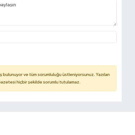
ş bulunuyor ve tüm sorumluluğu üstleniyorsunuz. Yazılan
azetesi hiçbir şekilde sorumlu tutulamaz.