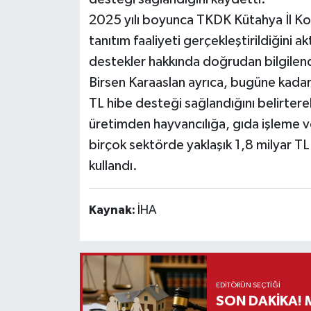
2025 yılı boyunca TKDK Kütahya İl Ko
tanıtım faaliyeti gerçekleştirildiğini a
destekler hakkında doğrudan bilgilendi
Birsen Karaaslan ayrıca, bugüne kad
TL hibe desteği sağlandığını belirterek,
üretimden hayvancılığa, gıda işleme ve
birçok sektörde yaklaşık 1,8 milyar TL'l
kullandı.
Kaynak:
İHA
EDITÖRÜN SEÇTIĞI
S