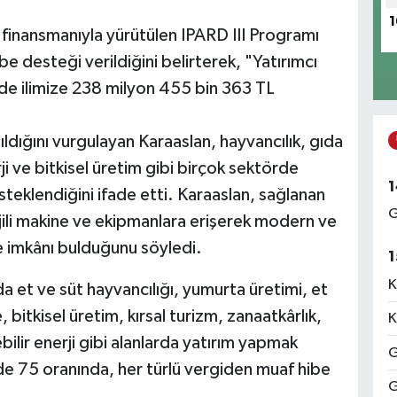
1
ş finansmanıyla yürütülen IPARD III Programı
 desteği verildiğini belirterek, "Yatırımcı
inde ilimize 238 milyon 455 bin 363 TL
dığını vurgulayan Karaaslan, hayvancılık, gıda
rji ve bitkisel üretim gibi birçok sektörde
1
esteklendiğini ifade etti. Karaaslan, sağlanan
G
ojili makine ve ekipmanlara erişerek modern ve
e imkânı bulduğunu söyledi.
1
K
et ve süt hayvancılığı, yumurta üretimi, et
 bitkisel üretim, kırsal turizm, zanaatkârlık,
K
ilir enerji gibi alanlarda yatırım yapmak
G
zde 75 oranında, her türlü vergiden muaf hibe
G