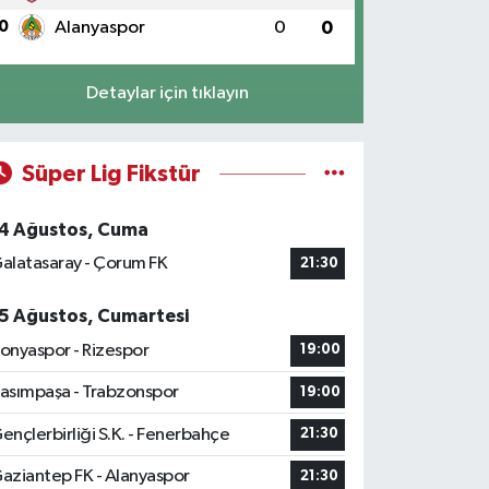
0
Alanyaspor
0
0
Detaylar için tıklayın
Süper Lig Fikstür
4 Ağustos, Cuma
alatasaray - Çorum FK
21:30
5 Ağustos, Cumartesi
onyaspor - Rizespor
19:00
asımpaşa - Trabzonspor
19:00
ençlerbirliği S.K. - Fenerbahçe
21:30
aziantep FK - Alanyaspor
21:30