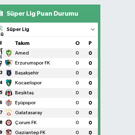
Süper Lig Puan Durumu
Süper Lig
#
Takım
O
P
1
Amed
0
0
2
Erzurumspor FK
0
0
3
Başakşehir
0
0
4
Kocaelispor
0
0
5
Beşiktaş
0
0
6
Eyüpspor
0
0
7
Galatasaray
0
0
8
Çorum FK
0
0
9
Gaziantep FK
0
0