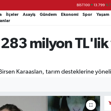
BITCOIN
64.225,61
%-0.6
a
İlçeler
Asayiş
Gündem
Ekonomi
Spor
Yaşam
DOLAR
47,7143
%0.1
lanlar
EURO
55,0317
%-0.0
STERLİN
64,2463
%0.0
283 milyon TL'lik 
GRAM ALTIN
6574.81
%1.4
rsen Karaaslan, tarım desteklerine yöneli
Y