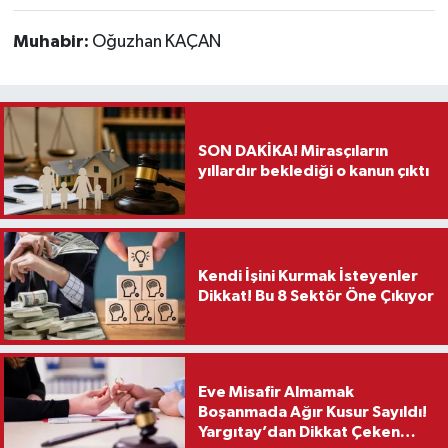
Muhabir:
Oğuzhan KAÇAN
SON DAKİKA! Mirasçıların
yıllardır beklediği o kanun çıktı
Kendi İşini Kurmak İsteyenler
Dikkat! Bu 8 Sektör Öne Çıkıyor
Eve Misafir Almamak
Boşanmada Ağır Kusur Sayıldı!
Yargıtay’dan Dikkat Çeken