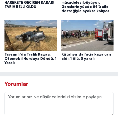
HAREKETE GEÇİREN KARAR!
mücadelesi büyüyor:
TARİH BELLİ OLDU
Gençlerin yüzde 64’ü aile
desteğiyle ayakta kalıyor
Tavşanlı'da Trafik Kazası:
Kütahya'da facia kaza can
Otomobil Hurdaya Döndü, 1
aldı: 1 ölü, 5 yaralı
Yaralı
Yorumlar