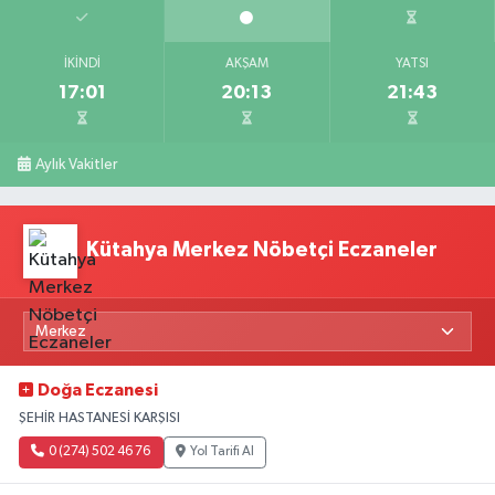
İKINDI
AKŞAM
YATSI
17:01
20:13
21:43
Aylık Vakitler
Kütahya Merkez Nöbetçi Eczaneler
Doğa Eczanesi
ŞEHİR HASTANESİ KARŞISI
0 (274) 502 46 76
Yol Tarifi Al