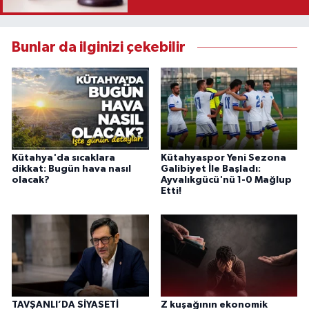
Karar
Bunlar da ilginizi çekebilir
Kütahya'da sıcaklara
Kütahyaspor Yeni Sezona
dikkat: Bugün hava nasıl
Galibiyet İle Başladı:
olacak?
Ayvalıkgücü'nü 1-0 Mağlup
Etti!
TAVŞANLI’DA SİYASETİ
Z kuşağının ekonomik