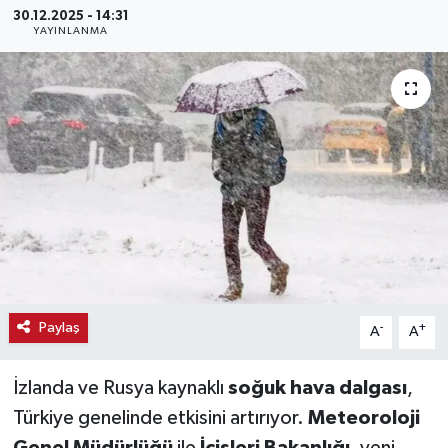
30.12.2025 - 14:31
YAYINLANMA
Haber
Haber İlanlar
Kültür-Sanat
Magazin
Resmi İlanlar
Sağlık
Paylaş
-
+
A
A
Seri İlan
İzlanda ve Rusya kaynaklı
soğuk hava dalgası
,
Siyaset
Türkiye genelinde etkisini artırıyor.
Meteoroloji
Spor