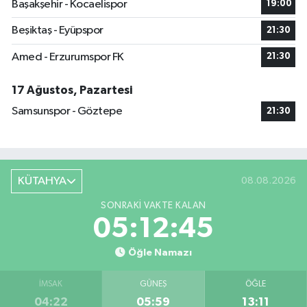
Başakşehir - Kocaelispor
19:00
Beşiktaş - Eyüpspor
21:30
Amed - Erzurumspor FK
21:30
17 Ağustos, Pazartesi
Samsunspor - Göztepe
21:30
KÜTAHYA
08.08.2026
SONRAKI VAKTE KALAN
05:12:45
Öğle Namazı
İMSAK
GÜNEŞ
ÖĞLE
04:22
05:59
13:11