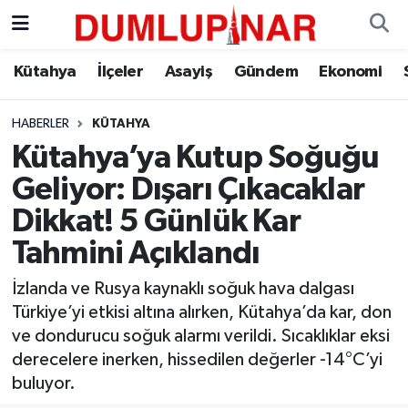
Asayiş
Kütahya Hava Durumu
Kütahya
İlçeler
Asayiş
Gündem
Ekonomi
Diğer
Kütahya Trafik Yoğunluk Haritası
HABERLER
KÜTAHYA
Kütahya’ya Kutup Soğuğu
Dünya
Süper Lig Puan Durumu ve Fikstür
Geliyor: Dışarı Çıkacaklar
Eğitim
Tüm Manşetler
Dikkat! 5 Günlük Kar
Tahmini Açıklandı
Ekonomi
Son Dakika Haberleri
İzlanda ve Rusya kaynaklı soğuk hava dalgası
Eleman
Haber Arşivi
Türkiye’yi etkisi altına alırken, Kütahya’da kar, don
ve dondurucu soğuk alarmı verildi. Sıcaklıklar eksi
Emlak
derecelere inerken, hissedilen değerler -14°C’yi
buluyor.
Gündem