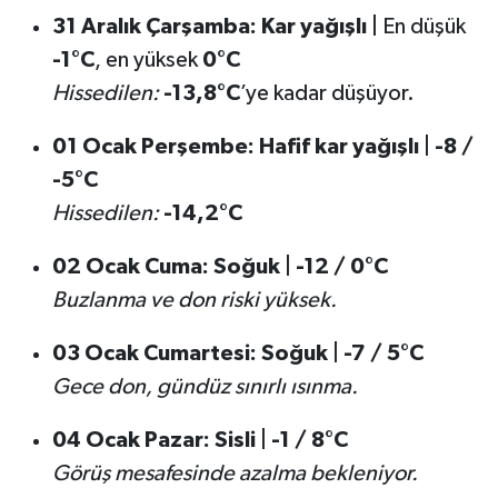
31 Aralık Çarşamba:
Kar yağışlı
| En düşük
-1°C
, en yüksek
0°C
Hissedilen:
-13,8°C
’ye kadar düşüyor.
01 Ocak Perşembe:
Hafif kar yağışlı
|
-8 /
-5°C
Hissedilen:
-14,2°C
02 Ocak Cuma:
Soğuk
|
-12 / 0°C
Buzlanma ve don riski yüksek.
03 Ocak Cumartesi:
Soğuk
|
-7 / 5°C
Gece don, gündüz sınırlı ısınma.
04 Ocak Pazar:
Sisli
|
-1 / 8°C
Görüş mesafesinde azalma bekleniyor.