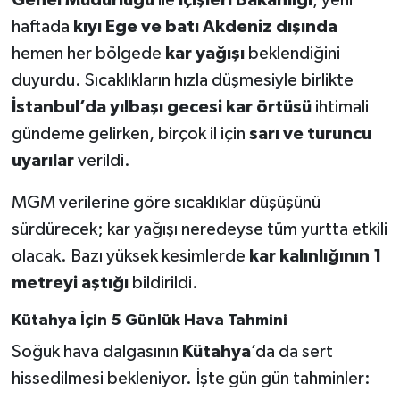
Genel Müdürlüğü
ile
İçişleri Bakanlığı
, yeni
haftada
kıyı Ege ve batı Akdeniz dışında
Teknoloji
hemen her bölgede
kar yağışı
beklendiğini
duyurdu. Sıcaklıkların hızla düşmesiyle birlikte
Vasıta
İstanbul’da yılbaşı gecesi kar örtüsü
ihtimali
Vefat Haberleri
gündeme gelirken, birçok il için
sarı ve turuncu
uyarılar
verildi.
Yaşam
MGM verilerine göre sıcaklıklar düşüşünü
sürdürecek; kar yağışı neredeyse tüm yurtta etkili
olacak. Bazı yüksek kesimlerde
kar kalınlığının 1
metreyi aştığı
bildirildi.
Kütahya İçin 5 Günlük Hava Tahmini
Soğuk hava dalgasının
Kütahya
’da da sert
hissedilmesi bekleniyor. İşte gün gün tahminler: