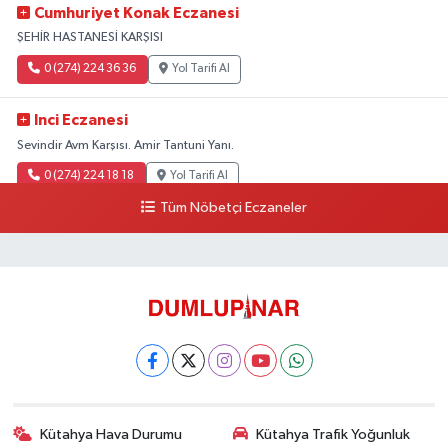
Cumhuriyet Konak Eczanesi
ŞEHİR HASTANESİ KARŞISI
0 (274) 224 36 36
Yol Tarifi Al
Inci Eczanesi
Sevindir Avm Karşısı. Amir Tantuni Yanı.
0 (274) 224 18 18
Yol Tarifi Al
Tüm Nöbetçi Eczaneler
Kütahya Hava Durumu
Kütahya Trafik Yoğunluk