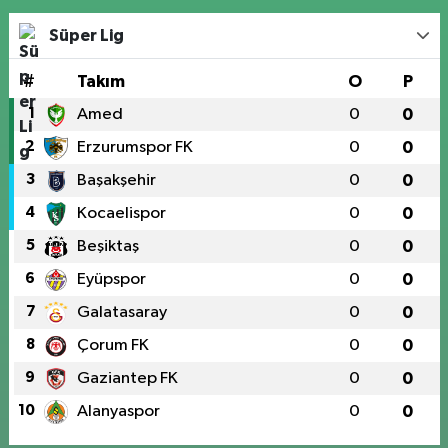
Süper Lig
#
Takım
O
P
1
Amed
0
0
2
Erzurumspor FK
0
0
3
Başakşehir
0
0
4
Kocaelispor
0
0
5
Beşiktaş
0
0
6
Eyüpspor
0
0
7
Galatasaray
0
0
8
Çorum FK
0
0
9
Gaziantep FK
0
0
10
Alanyaspor
0
0