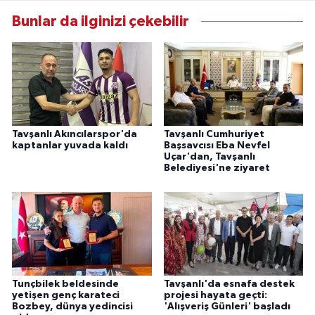
Bunlar da ilginizi çekebilir
Tavşanlı Akıncılarspor'da
Tavşanlı Cumhuriyet
kaptanlar yuvada kaldı
Başsavcısı Eba Nevfel
Uçar'dan, Tavşanlı
Belediyesi'ne ziyaret
Tunçbilek beldesinde
Tavşanlı'da esnafa destek
yetişen genç karateci
projesi hayata geçti:
Bozbey, dünya yedincisi
'Alışveriş Günleri' başladı