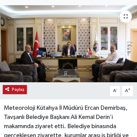
Haber
Haber İlanlar
Kültür-Sanat
Magazin
Resmi İlanlar
Sağlık
Paylaş
-
+
A
A
Seri İlan
Meteoroloji Kütahya İl Müdürü Ercan Demirbaş,
Tavşanlı Belediye Başkanı Ali Kemal Derin’i
Siyaset
makamında ziyaret etti. Belediye binasında
gerçekleşen ziyarette, kurumlar arası iş birliği ve
Spor