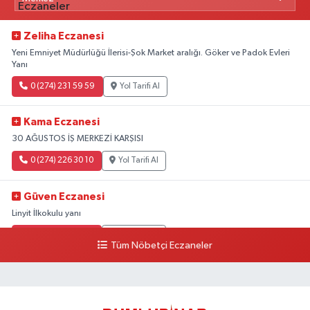
Zeliha Eczanesi
Yeni Emniyet Müdürlüğü İlerisi-Şok Market aralığı. Göker ve Padok Evleri
Yanı
0 (274) 231 59 59
Yol Tarifi Al
Kama Eczanesi
30 AĞUSTOS İŞ MERKEZİ KARŞISI
0 (274) 226 30 10
Yol Tarifi Al
Güven Eczanesi
Linyit İlkokulu yanı
0 (274) 224 34 74
Yol Tarifi Al
Tüm Nöbetçi Eczaneler