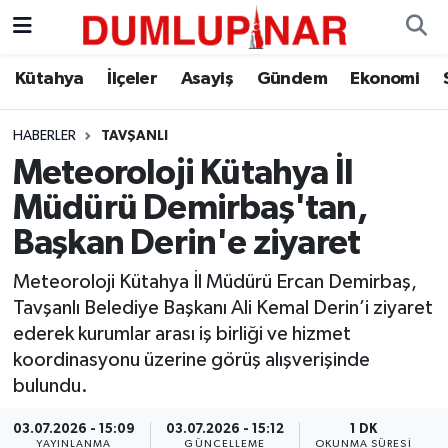
Asayiş
Kütahya Hava Durumu
Kütahya
İlçeler
Asayiş
Gündem
Ekonomi
Diğer
Kütahya Trafik Yoğunluk Haritası
HABERLER
TAVŞANLI
Meteoroloji Kütahya İl
Dünya
Süper Lig Puan Durumu ve Fikstür
Müdürü Demirbaş'tan,
Eğitim
Tüm Manşetler
Başkan Derin'e ziyaret
Ekonomi
Son Dakika Haberleri
Meteoroloji Kütahya İl Müdürü Ercan Demirbaş,
Tavşanlı Belediye Başkanı Ali Kemal Derin’i ziyaret
Eleman
Haber Arşivi
ederek kurumlar arası iş birliği ve hizmet
koordinasyonu üzerine görüş alışverişinde
Emlak
bulundu.
03.07.2026 - 15:09
03.07.2026 - 15:12
1 DK
Gündem
YAYINLANMA
GÜNCELLEME
OKUNMA SÜRESI