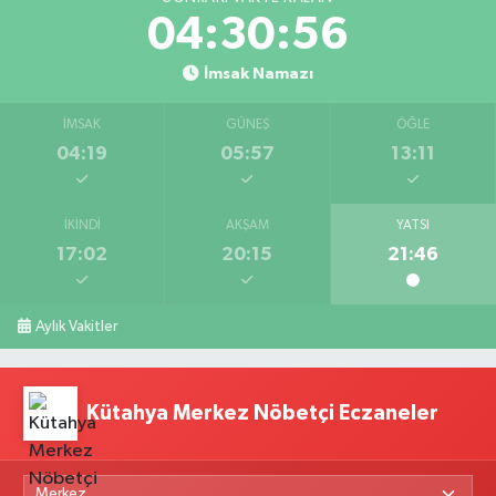
04:30:55
İmsak Namazı
İMSAK
GÜNEŞ
ÖĞLE
04:19
05:57
13:11
İKINDI
AKŞAM
YATSI
17:02
20:15
21:46
Aylık Vakitler
Kütahya Merkez Nöbetçi Eczaneler