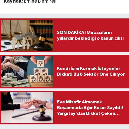
Kaynak:
Emine Demirelli
SON DAKİKA! Mirasçıların
yıllardır beklediği o kanun çıktı
Kendi İşini Kurmak İsteyenler
Dikkat! Bu 8 Sektör Öne Çıkıyor
Eve Misafir Almamak
Boşanmada Ağır Kusur Sayıldı!
Yargıtay’dan Dikkat Çeken
Karar