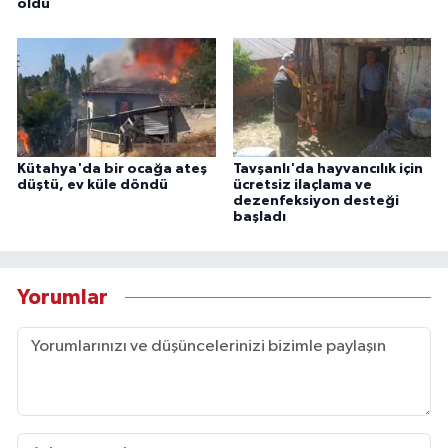
oldu
Kütahya'da bir ocağa ateş
Tavşanlı'da hayvancılık için
düştü, ev küle döndü
ücretsiz ilaçlama ve
dezenfeksiyon desteği
başladı
Yorumlar