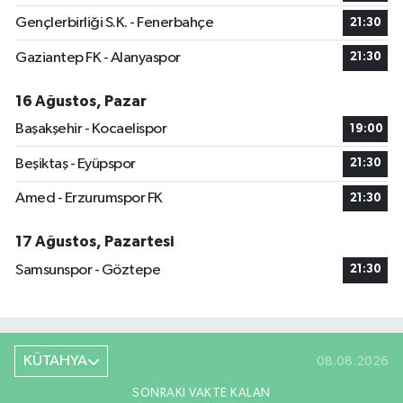
Gençlerbirliği S.K. - Fenerbahçe
21:30
Gaziantep FK - Alanyaspor
21:30
16 Ağustos, Pazar
Başakşehir - Kocaelispor
19:00
Beşiktaş - Eyüpspor
21:30
Amed - Erzurumspor FK
21:30
17 Ağustos, Pazartesi
Samsunspor - Göztepe
21:30
KÜTAHYA
08.08.2026
SONRAKI VAKTE KALAN