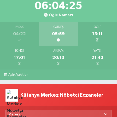
06:04:25
Öğle Namazı
İMSAK
GÜNEŞ
ÖĞLE
04:22
05:59
13:11
İKINDI
AKŞAM
YATSI
17:01
20:13
21:43
Aylık Vakitler
Kütahya Merkez Nöbetçi Eczaneler