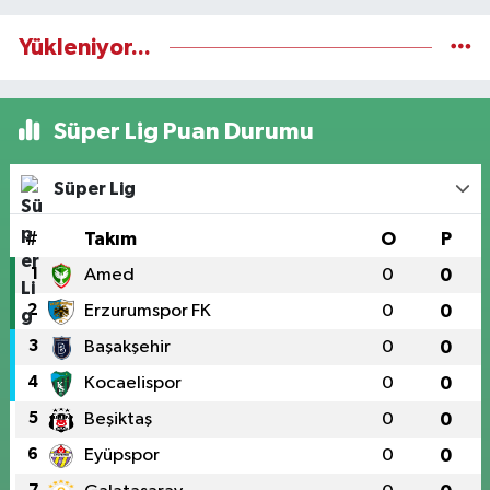
Yükleniyor...
Süper Lig Puan Durumu
Süper Lig
#
Takım
O
P
1
Amed
0
0
2
Erzurumspor FK
0
0
3
Başakşehir
0
0
4
Kocaelispor
0
0
5
Beşiktaş
0
0
6
Eyüpspor
0
0