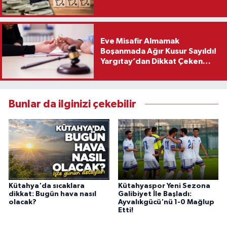
Eve Misafir Almamak
Boşanmada Ağır Kusur Sayıldı!
Yargıtay’dan Dikkat Çeken
Karar
Bunlar da ilginizi çekebilir
Kütahya'da sıcaklara
Kütahyaspor Yeni Sezona
dikkat: Bugün hava nasıl
Galibiyet İle Başladı:
olacak?
Ayvalıkgücü'nü 1-0 Mağlup
Etti!