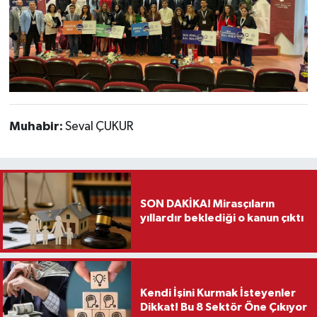
Muhabir:
Seval ÇUKUR
SON DAKİKA! Mirasçıların
yıllardır beklediği o kanun çıktı
Kendi İşini Kurmak İsteyenler
Dikkat! Bu 8 Sektör Öne Çıkıyor