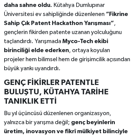
daha sahne oldu.
Kütahya Dumlupınar
Üniversitesi ev sahipliğinde düzenlenen
“Fikrine
Teknoloji
Sahip Çık Patent Hackathon Yarışması”
,
Vasıta
gençlerin fikirden patente uzanan yolculuğunu
taçlandırdı. Yarışmada
Myco-Tech ekibi
Vefat Haberleri
birinciliği elde ederken
, ortaya koyulan
projeler hem bilimsel hem de girişimcilik açısından
Yaşam
büyük yankı uyandırdı.
GENÇ FİKİRLER PATENTLE
BULUŞTU, KÜTAHYA TARİHE
TANIKLIK ETTİ
Bu yıl üçüncüsü düzenlenen organizasyon,
yalnızca bir yarışma değil;
genç beyinlerin
üretim, inovasyon ve fikrî mülkiyet bilinciyle