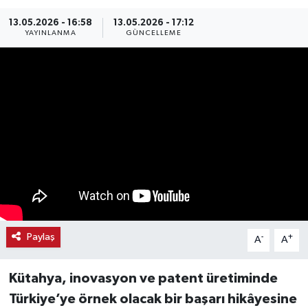
Haber
13.05.2026 - 16:58
13.05.2026 - 17:12
YAYINLANMA
GÜNCELLEME
Haber İlanlar
Kültür-Sanat
Magazin
Resmi İlanlar
Sağlık
Seri İlan
Paylaş
-
+
A
A
Siyaset
Kütahya, inovasyon ve patent üretiminde
Türkiye’ye örnek olacak bir başarı hikâyesine
Spor