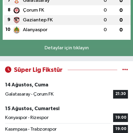
7
Galatasaray
0
0
8
Çorum FK
0
0
9
Gaziantep FK
0
0
10
Alanyaspor
0
0
Detaylar için tıklayın
Süper Lig Fikstür
14 Ağustos, Cuma
Galatasaray - Çorum FK
21:30
15 Ağustos, Cumartesi
Konyaspor - Rizespor
19:00
Kasımpaşa - Trabzonspor
19:00