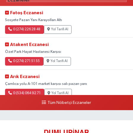
Fatoş Eczanesi
Sosyete Pazarı Yanı Karayolları Altı
0 (274) 226 28 48
Yol Tarifi Al
Atakent Eczanesi
Özel Park Hayat Hastanesi Karşısı
0 (274) 271 51 55
Yol Tarifi Al
Arık Eczanesi
Çamlıca yolu A-101 market karşısı salı pazarı yanı
0 (534) 064 92 71
Yol Tarifi Al
Tüm Nöbetçi Eczaneler