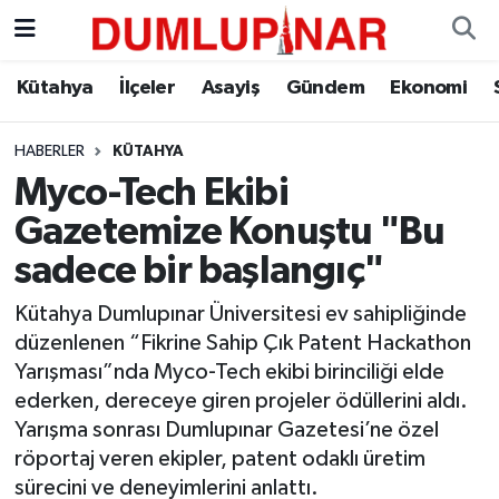
Asayiş
Kütahya Hava Durumu
Kütahya
İlçeler
Asayiş
Gündem
Ekonomi
Diğer
Kütahya Trafik Yoğunluk Haritası
HABERLER
KÜTAHYA
Myco-Tech Ekibi
Dünya
Süper Lig Puan Durumu ve Fikstür
Gazetemize Konuştu "Bu
Eğitim
Tüm Manşetler
sadece bir başlangıç"
Ekonomi
Son Dakika Haberleri
Kütahya Dumlupınar Üniversitesi ev sahipliğinde
düzenlenen “Fikrine Sahip Çık Patent Hackathon
Eleman
Haber Arşivi
Yarışması”nda Myco-Tech ekibi birinciliği elde
ederken, dereceye giren projeler ödüllerini aldı.
Emlak
Yarışma sonrası Dumlupınar Gazetesi’ne özel
röportaj veren ekipler, patent odaklı üretim
Gündem
sürecini ve deneyimlerini anlattı.