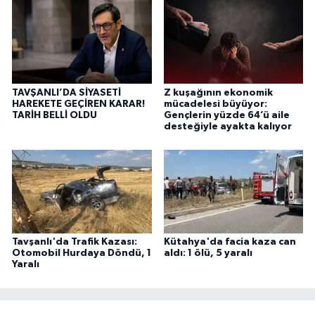
TAVŞANLI’DA SİYASETİ
Z kuşağının ekonomik
HAREKETE GEÇİREN KARAR!
mücadelesi büyüyor:
TARİH BELLİ OLDU
Gençlerin yüzde 64’ü aile
desteğiyle ayakta kalıyor
Tavşanlı'da Trafik Kazası:
Kütahya'da facia kaza can
Otomobil Hurdaya Döndü, 1
aldı: 1 ölü, 5 yaralı
Yaralı