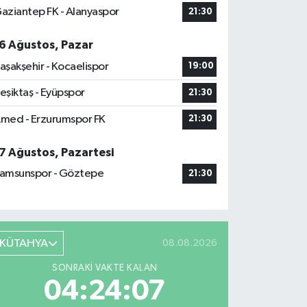
aziantep FK - Alanyaspor
21:30
6 Ağustos, Pazar
aşakşehir - Kocaelispor
19:00
eşiktaş - Eyüpspor
21:30
med - Erzurumspor FK
21:30
7 Ağustos, Pazartesi
amsunspor - Göztepe
21:30
KÜTAHYA
08.08.2026
SONRAKI VAKTE KALAN
04:24:06