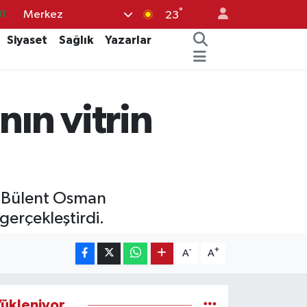
°
Merkez
18
23
32
Siyaset
Sağlık
Yazarlar
38
03
ın vitrin
14
11
nı Bülent Osman
erçekleştirdi.
-
+
A
A
ükleniyor...