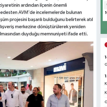
ziyaretinin ardından ilçenin önemli
en Bedesten AVM'de incelemelerde bulunan
1
m projesini başarılı bulduğunu belirterek atıl
alışveriş merkezine dönüştürülerek yeniden
ılmasından duyduğu memnuniyeti ifade etti.
1
G
1
K
K
G