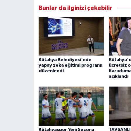
Bunlar da ilginizi çekebilir
Kütahya Belediyesi'nde
Kütahya'd
yapay zeka eğitimi programı
ücretsiz 
düzenlendi
Karaduman
açıklandı
Kütahyaspor Yeni Sezona
TAVŞANLI