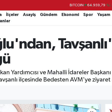
DOLAR
47,7436
%0.
EURO
55,2510
%0.
a
İlçeler
Asayiş
Gündem
Ekonomi
Spor
Yaşam
lanlar
STERLİN
64,4811
%0.
GRAM ALTIN
6660.55
%0.
'ndan, Tavşanlı'n
BİST100
13.779
%-
BITCOIN
64.959,79
%1.
gü
şkan Yardımcısı ve Mahalli İdareler Başka
anlı ilçesinde Bedesten AVM'ye ziyaret g
Y