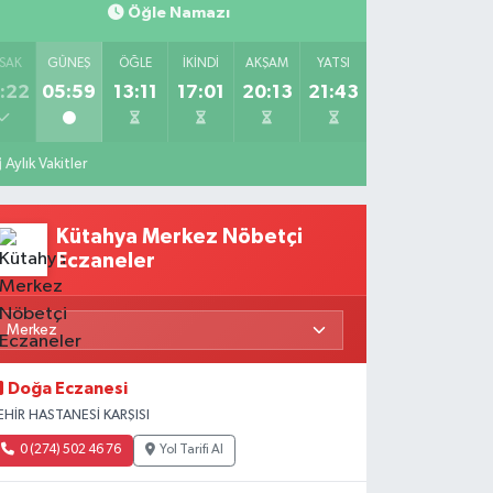
Öğle Namazı
SAK
GÜNEŞ
ÖĞLE
İKINDI
AKŞAM
YATSI
:22
05:59
13:11
17:01
20:13
21:43
Aylık Vakitler
Kütahya Merkez Nöbetçi
Eczaneler
Doğa Eczanesi
EHİR HASTANESİ KARŞISI
0 (274) 502 46 76
Yol Tarifi Al