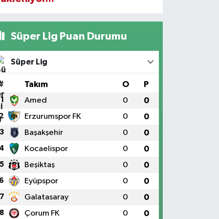
Süper Lig Puan Durumu
Süper Lig
#
Takım
O
P
1
Amed
0
0
2
Erzurumspor FK
0
0
3
Başakşehir
0
0
4
Kocaelispor
0
0
5
Beşiktaş
0
0
6
Eyüpspor
0
0
7
Galatasaray
0
0
8
Çorum FK
0
0