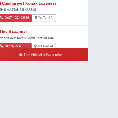
Cumhuriyet Konak Eczanesi
EHİR HASTANESİ KARŞISI
0 (274) 224 36 36
Yol Tarifi Al
Inci Eczanesi
evindir Avm Karşısı. Amir Tantuni Yanı.
0 (274) 224 18 18
Yol Tarifi Al
Tüm Nöbetçi Eczaneler