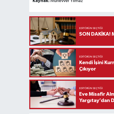
Kaynak:
Münevver Yılmaz
EDITÖRÜN SEÇTIĞI
S
EDITÖRÜN SEÇTIĞI
Kendi İşini Ku
Çıkıyor
EDITÖRÜN SEÇTIĞI
Eve Misafir Al
Yargıtay’dan 