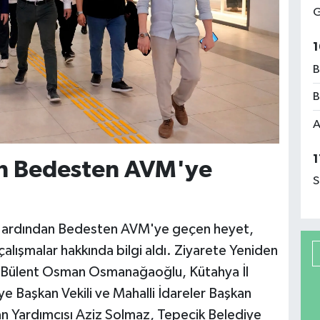
G
1
B
B
A
1
 Bedesten AVM'ye
S
ın ardından Bedesten AVM'ye geçen heyet,
çalışmalar hakkında bilgi aldı. Ziyarete Yeniden
sı Bülent Osman Osmanağaoğlu, Kütahya İl
e Başkan Vekili ve Mahalli İdareler Başkan
an Yardımcısı Aziz Solmaz, Tepecik Belediye