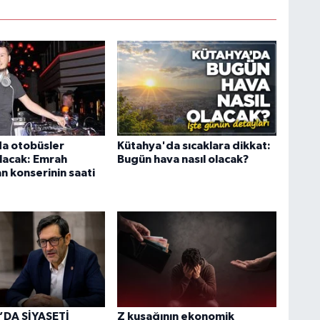
a otobüsler
Kütahya'da sıcaklara dikkat:
olacak: Emrah
Bugün hava nasıl olacak?
 konserinin saati
’DA SİYASETİ
Z kuşağının ekonomik