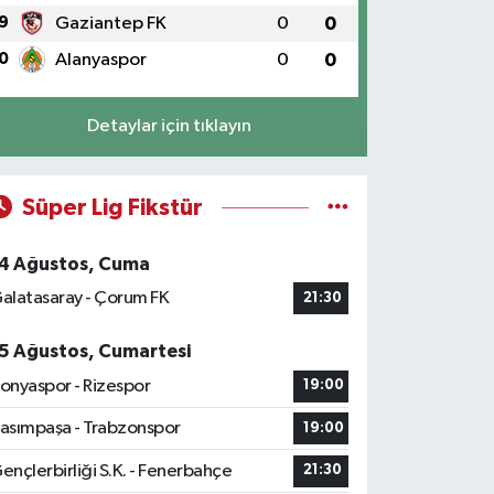
9
Gaziantep FK
0
0
0
Alanyaspor
0
0
Detaylar için tıklayın
Süper Lig Fikstür
4 Ağustos, Cuma
alatasaray - Çorum FK
21:30
5 Ağustos, Cumartesi
onyaspor - Rizespor
19:00
asımpaşa - Trabzonspor
19:00
ençlerbirliği S.K. - Fenerbahçe
21:30