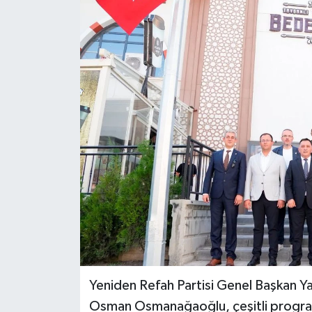
Haber
Haber İlanlar
Kültür-Sanat
Magazin
Resmi İlanlar
Sağlık
Seri İlan
Siyaset
Yeniden Refah Partisi Genel Başkan Yar
Osman Osmanağaoğlu, çeşitli program
Spor