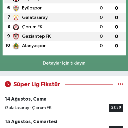
6
Eyüpspor
0
0
7
Galatasaray
0
0
8
Çorum FK
0
0
9
Gaziantep FK
0
0
10
Alanyaspor
0
0
Detaylar için tıklayın
Süper Lig Fikstür
14 Ağustos, Cuma
Galatasaray - Çorum FK
21:30
15 Ağustos, Cumartesi