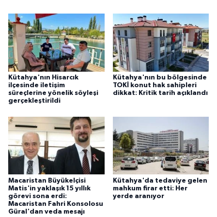
Kütahya'nın Hisarcık
Kütahya'nın bu bölgesinde
ilçesinde iletişim
TOKİ konut hak sahipleri
süreçlerine yönelik söyleşi
dikkat: Kritik tarih açıklandı
gerçekleştirildi
Macaristan Büyükelçisi
Kütahya'da tedaviye gelen
Matis'in yaklaşık 15 yıllık
mahkum firar etti: Her
görevi sona erdi:
yerde aranıyor
Macaristan Fahri Konsolosu
Güral'dan veda mesajı