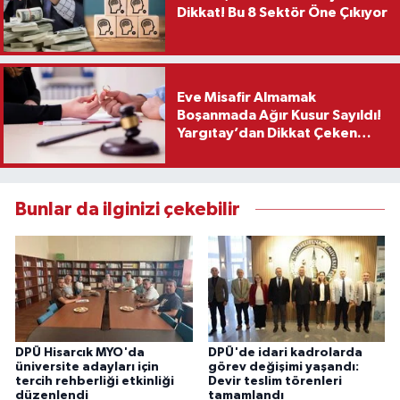
Dikkat! Bu 8 Sektör Öne Çıkıyor
Eve Misafir Almamak
Boşanmada Ağır Kusur Sayıldı!
Yargıtay’dan Dikkat Çeken
Karar
Bunlar da ilginizi çekebilir
DPÜ Hisarcık MYO'da
DPÜ'de idari kadrolarda
üniversite adayları için
görev değişimi yaşandı:
tercih rehberliği etkinliği
Devir teslim törenleri
düzenlendi
tamamlandı