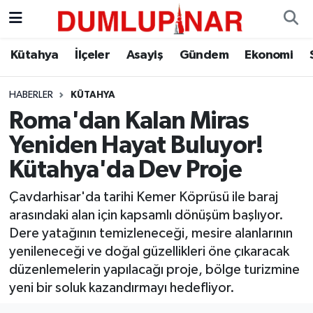
Asayiş
Kütahya Hava Durumu
Kütahya
İlçeler
Asayiş
Gündem
Ekonomi
Diğer
Kütahya Trafik Yoğunluk Haritası
HABERLER
KÜTAHYA
Roma'dan Kalan Miras
Dünya
Süper Lig Puan Durumu ve Fikstür
Yeniden Hayat Buluyor!
Eğitim
Tüm Manşetler
Kütahya'da Dev Proje
Ekonomi
Son Dakika Haberleri
Çavdarhisar'da tarihi Kemer Köprüsü ile baraj
arasındaki alan için kapsamlı dönüşüm başlıyor.
Eleman
Haber Arşivi
Dere yatağının temizleneceği, mesire alanlarının
yenileneceği ve doğal güzellikleri öne çıkaracak
Emlak
düzenlemelerin yapılacağı proje, bölge turizmine
yeni bir soluk kazandırmayı hedefliyor.
Gündem