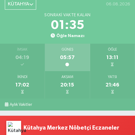
KÜTAHYA
06.08.2026
SONRAKI VAKTE KALAN
01:34
Öğle Namazı
İMSAK
GÜNEŞ
ÖĞLE
04:19
05:57
13:11
İKINDI
AKŞAM
YATSI
17:02
20:15
21:46
Aylık Vakitler
Kütahya Merkez Nöbetçi Eczaneler