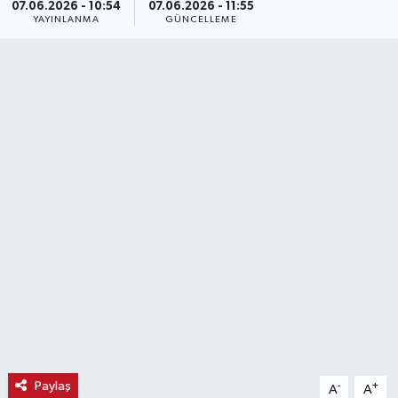
07.06.2026 - 10:54
07.06.2026 - 11:55
YAYINLANMA
GÜNCELLEME
Haber
Haber İlanlar
Kültür-Sanat
Magazin
Resmi İlanlar
Sağlık
Seri İlan
Siyaset
Paylaş
-
+
A
A
Spor