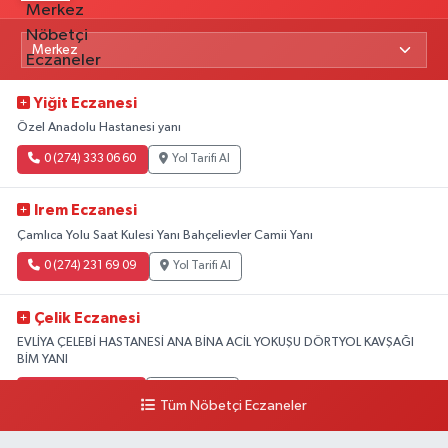
Yiğit Eczanesi
Özel Anadolu Hastanesi yanı
0 (274) 333 06 60
Yol Tarifi Al
Irem Eczanesi
Çamlıca Yolu Saat Kulesi Yanı Bahçelievler Camii Yanı
0 (274) 231 69 09
Yol Tarifi Al
Çelik Eczanesi
EVLİYA ÇELEBİ HASTANESİ ANA BİNA ACİL YOKUŞU DÖRTYOL KAVŞAĞI
BİM YANI
0 (274) 231 81 64
Yol Tarifi Al
Tüm Nöbetçi Eczaneler