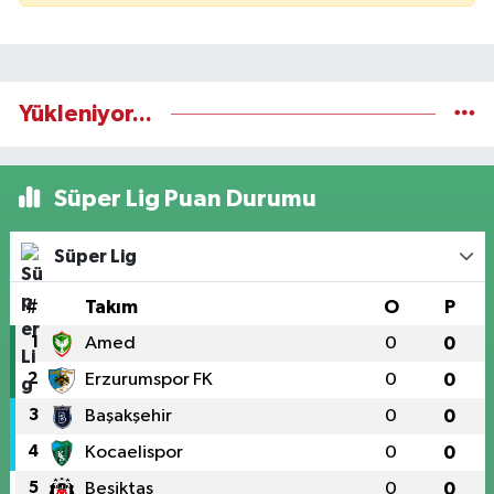
Yükleniyor...
Süper Lig Puan Durumu
Süper Lig
#
Takım
O
P
1
Amed
0
0
2
Erzurumspor FK
0
0
3
Başakşehir
0
0
4
Kocaelispor
0
0
5
Beşiktaş
0
0