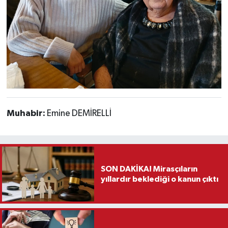
Muhabir:
Emine DEMİRELLİ
SON DAKİKA! Mirasçıların
yıllardır beklediği o kanun çıktı