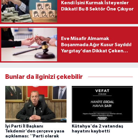
Kendi İşini Kurmak İsteyenler
Dikkat! Bu 8 Sektör Öne Çıkıyor
Eve Misafir Almamak
Boşanmada Ağır Kusur Sayıldı!
Yargıtay’dan Dikkat Çeken
Karar
Bunlar da ilginizi çekebilir
İyi Parti İl Başkanı
Kütahya'da 2 vatandaş
Tekdemir'den çerçeve yasa
hayatını kaybetti
açıklaması: ''Parti olarak