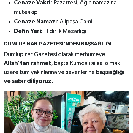
Cenaze Vakti:
Pazartesi, öğle namazına
müteakip
Cenaze Namazı:
Alipaşa Camii
Defin Yeri:
Hıdırlık Mezarlığı
DUMLUPINAR GAZETESİ’NDEN BAŞSAĞLIĞI
Dumlupınar Gazetesi olarak merhumeye
Allah’tan rahmet
, başta Kumdalı ailesi olmak
üzere tüm yakınlarına ve sevenlerine
başsağlığı
ve sabır diliyoruz.