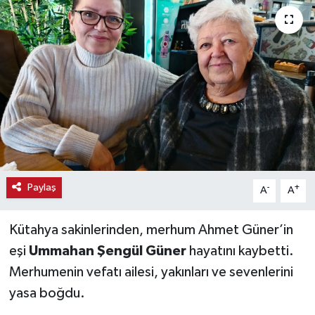
Haber
Haber İlanlar
Kültür-Sanat
Magazin
Resmi İlanlar
Paylaş
-
+
A
A
Sağlık
Kütahya sakinlerinden, merhum Ahmet Güner’in
Seri İlan
eşi
Ummahan Şengül Güner
hayatını kaybetti.
Merhumenin vefatı ailesi, yakınları ve sevenlerini
Siyaset
yasa boğdu.
Spor