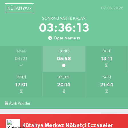
KÜTAHYA
07.08.2026
SONRAKI VAKTE KALAN
03:36:13
Öğle Namazı
İMSAK
GÜNEŞ
ÖĞLE
04:21
05:58
13:11
İKINDI
AKŞAM
YATSI
17:01
20:14
21:44
Aylık Vakitler
Kütahya Merkez Nöbetçi Eczaneler