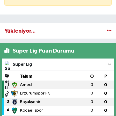
Yükleniyor...
Süper Lig Puan Durumu
Süper Lig
#
Takım
O
P
1
Amed
0
0
2
Erzurumspor FK
0
0
3
Başakşehir
0
0
4
Kocaelispor
0
0