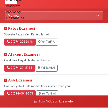
Fatoş Eczanesi
Sosyete Pazarı Yanı Karayolları Altı
0 (274) 226 28 48
Yol Tarifi Al
Atakent Eczanesi
Özel Park Hayat Hastanesi Karşısı
0 (274) 271 51 55
Yol Tarifi Al
Arık Eczanesi
Çamlıca yolu A-101 market karşısı salı pazarı yanı
0 (534) 064 92 71
Yol Tarifi Al
Tüm Nöbetçi Eczaneler