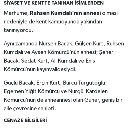
SİYASET VE KENTTE TANINAN İSİMLERDEN
Merhume,
Ruhsen Kumdalı’nın annesi
olması
Teknoloji
nedeniyle de kent kamuoyunda yakından
Vasıta
tanınıyordu.
Vefat Haberleri
Aynı zamanda Nurşen Bacak, Gülşen Kurt, Ruhsen
Kumdalı ve Aysen Kömürcü’nün annesi; Şener
Yaşam
Bacak, Sedat Kurt, Ali Kumdalı ve Enis
Kömürcü’nün kayınvalidesiydi.
Güçlü Bacak, Erçin Kurt, Burcu Turgutoğlu,
Egemen Yiğit Kömürcü ve Nurgül Kardelen
Kömürcü’nün de anneannesi olan Güner, geniş bir
aile çevresine sahipti.
CENAZE BİLGİLERİ