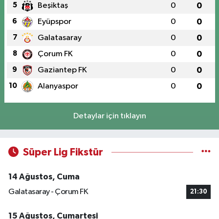
5
Beşiktaş
0
0
6
Eyüpspor
0
0
7
Galatasaray
0
0
8
Çorum FK
0
0
9
Gaziantep FK
0
0
10
Alanyaspor
0
0
Detaylar için tıklayın
Süper Lig Fikstür
14 Ağustos, Cuma
Galatasaray - Çorum FK
21:30
15 Ağustos, Cumartesi