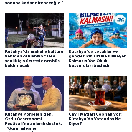
sonuna kadar direneceğiz''
Kütahya'da mahalle kültürü
Kütahya'da çocuklar ve
yeniden canlanıyor: Dev
gençler için Yüzme Bilmeyen
şenlik için ücretsiz otobüs
Kalmasın Yaz Okulu
kaldırılacak
başvuruları başladı
Kütahya Porselen’den,
Çay Fiyatları Cep Yakıyor:
Ordu Gastronomi
Kütahya’da Vatandaş Ne
Festivali’ne anlamlı destek:
Diyor?
''Güral ailesine