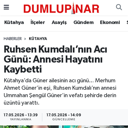
Asayiş
Kütahya Hava Durumu
Kütahya
İlçeler
Asayiş
Gündem
Ekonomi
Diğer
Kütahya Trafik Yoğunluk Haritası
HABERLER
KÜTAHYA
Ruhsen Kumdalı’nın Acı
Dünya
Süper Lig Puan Durumu ve Fikstür
Günü: Annesi Hayatını
Eğitim
Tüm Manşetler
Kaybetti
Ekonomi
Son Dakika Haberleri
Kütahya’da Güner ailesinin acı günü… Merhum
Ahmet Güner’in eşi, Ruhsen Kumdalı’nın annesi
Eleman
Haber Arşivi
Ummahan Şengül Güner’in vefatı şehirde derin
üzüntü yarattı.
Emlak
17.05.2026 - 13:39
17.05.2026 - 14:09
YAYINLANMA
GÜNCELLEME
Gündem