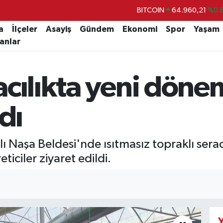
BITCOIN
64.960,21
%0.
DOLAR
47,7436
%0.
a
İlçeler
Asayiş
Gündem
Ekonomi
Spor
Yaşam
lanlar
EURO
55,2510
%0.
STERLİN
64,4811
%0.
cılıkta yeni döne
GRAM ALTIN
6648.99
%2.
BİST100
13.779
%-
dı
 Naşa Beldesi'nde ısıtmasız topraklı serada
ticiler ziyaret edildi.
Y