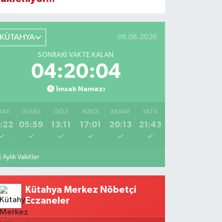
KÜTAHYA
08.08.2026
SONRAKI VAKTE KALAN
04:20:03
İmsak Namazı
SAK
GÜNEŞ
ÖĞLE
İKINDI
AKŞAM
YATSI
:22
05:59
13:11
17:01
20:13
21:43
Aylık Vakitler
Kütahya Merkez Nöbetçi
Eczaneler