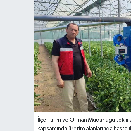
Haber
Haber İlanlar
Kültür-Sanat
Magazin
Resmi İlanlar
Sağlık
Seri İlan
Siyaset
İlçe Tarım ve Orman Müdürlüğü teknik 
kapsamında üretim alanlarında hastalık 
Spor