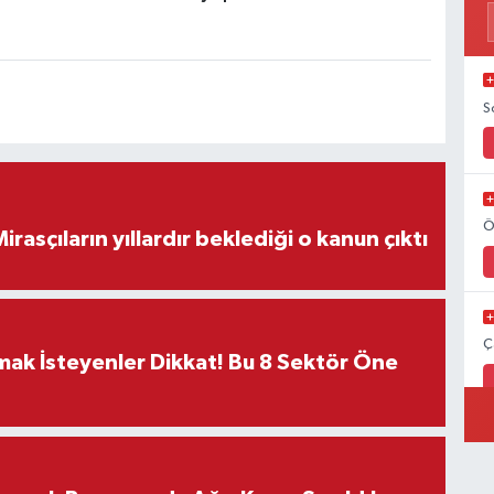
S
Ö
ON DAKİKA! Mirasçıların yıllardır beklediği o kanun çıktı
Ç
rmak İsteyenler Dikkat! Bu 8 Sektör Öne