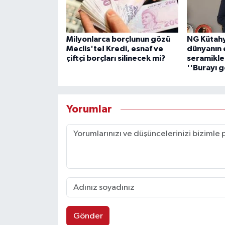
Milyonlarca borçlunun gözü
NG Kütahy
Meclis'te! Kredi, esnaf ve
dünyanın 
çiftçi borçları silinecek mi?
seramikle
''Burayı g
Yorumlar
Gönder