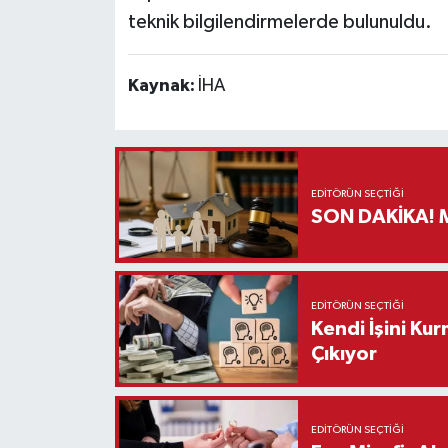
teknik bilgilendirmelerde bulunuldu.
Teknoloji
Kaynak:
İHA
Vasıta
Vefat Haberleri
EDITÖRÜN SEÇTIĞI
Yaşam
S
EDITÖRÜN SEÇTIĞI
Kendi İşini Ku
Çıkıyor
EDITÖRÜN SEÇTIĞI