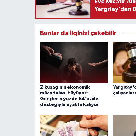
Eve Misafir Al
Yargıtay’dan 
Bunlar da ilginizi çekebilir
Z kuşağının ekonomik
Yargıtay'
mücadelesi büyüyor:
çalışanla
Gençlerin yüzde 64’ü aile
desteğiyle ayakta kalıyor