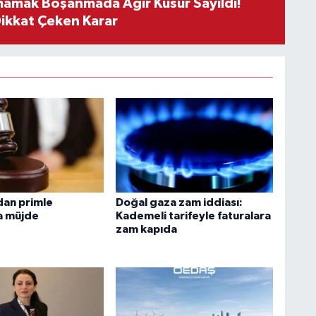
mamak Boşanmada Ağır Kusur Sayıldı!
Dikkat Çeken Karar
dan primle
Doğal gaza zam iddiası:
ra müjde
Kademeli tarifeyle faturalara
zam kapıda