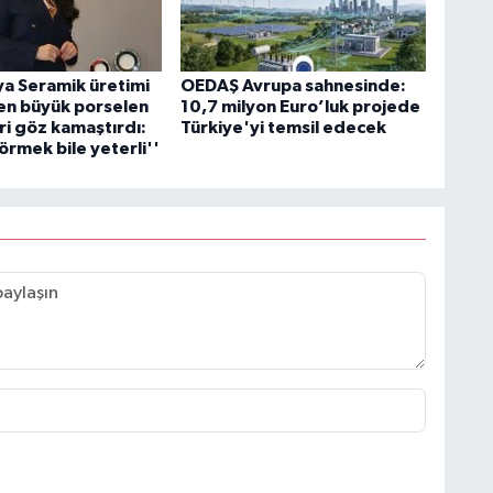
a Seramik üretimi
OEDAŞ Avrupa sahnesinde:
en büyük porselen
10,7 milyon Euro’luk projede
ri göz kamaştırdı:
Türkiye'yi temsil edecek
örmek bile yeterli''