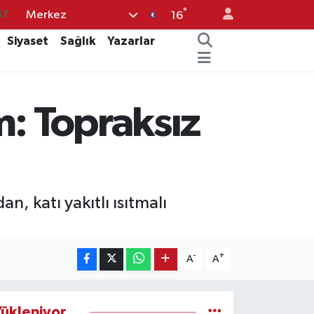
°
Merkez
87
16
18
Siyaset
Sağlık
Yazarlar
32
38
m: Topraksız
59
14
n, katı yakıtlı ısıtmalı
-
+
A
A
ükleniyor...