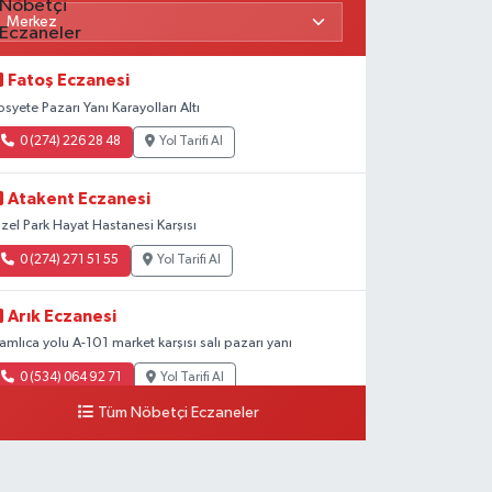
Fatoş Eczanesi
osyete Pazarı Yanı Karayolları Altı
0 (274) 226 28 48
Yol Tarifi Al
Atakent Eczanesi
zel Park Hayat Hastanesi Karşısı
0 (274) 271 51 55
Yol Tarifi Al
Arık Eczanesi
amlıca yolu A-101 market karşısı salı pazarı yanı
0 (534) 064 92 71
Yol Tarifi Al
Tüm Nöbetçi Eczaneler