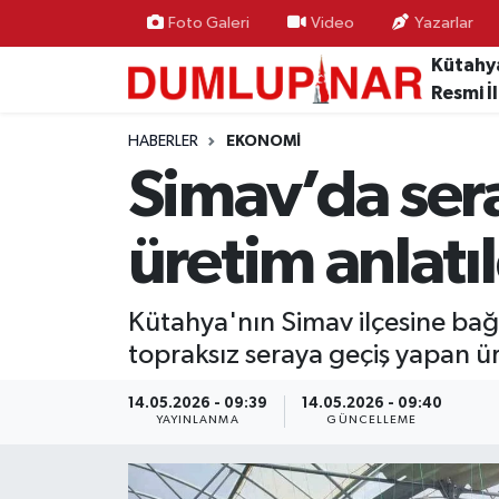
Foto Galeri
Video
Yazarlar
Kütahy
Asayiş
Kütahya Hava Durumu
Resmi İ
Diğer
Kütahya Trafik Yoğunluk Haritası
HABERLER
EKONOMI
Simav’da sera
Dünya
Süper Lig Puan Durumu ve Fikstür
üretim anlatıl
Eğitim
Tüm Manşetler
Ekonomi
Son Dakika Haberleri
Kütahya'nın Simav ilçesine bağlı
topraksız seraya geçiş yapan üre
Eleman
Haber Arşivi
14.05.2026 - 09:39
14.05.2026 - 09:40
YAYINLANMA
GÜNCELLEME
Emlak
Gündem