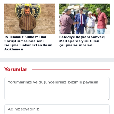
15 Temmuz Suikast Timi
Belediye Başkanı Kahveci,
Soruşturmasında Yeni
Maltepe'de yürütülen
Gelişme: Bakanlıktan Basın
çalışmaları inceledi
Açıklaması
Yorumlar