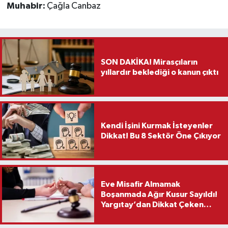
Muhabir:
Çağla Canbaz
SON DAKİKA! Mirasçıların
yıllardır beklediği o kanun çıktı
Kendi İşini Kurmak İsteyenler
Dikkat! Bu 8 Sektör Öne Çıkıyor
Eve Misafir Almamak
Boşanmada Ağır Kusur Sayıldı!
Yargıtay’dan Dikkat Çeken
Karar