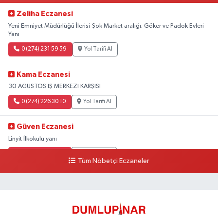
Zeliha Eczanesi
Yeni Emniyet Müdürlüğü İlerisi-Şok Market aralığı. Göker ve Padok Evleri
Yanı
0 (274) 231 59 59
Yol Tarifi Al
Kama Eczanesi
30 AĞUSTOS İŞ MERKEZİ KARŞISI
0 (274) 226 30 10
Yol Tarifi Al
Güven Eczanesi
Linyit İlkokulu yanı
0 (274) 224 34 74
Yol Tarifi Al
Tüm Nöbetçi Eczaneler