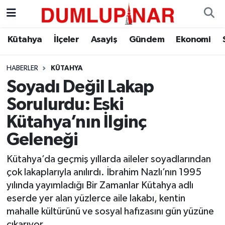
Asayiş
Kütahya Hava Durumu
Kütahya
İlçeler
Asayiş
Gündem
Ekonomi
Diğer
Kütahya Trafik Yoğunluk Haritası
HABERLER
KÜTAHYA
Soyadı Değil Lakap
Dünya
Süper Lig Puan Durumu ve Fikstür
Sorulurdu: Eski
Eğitim
Tüm Manşetler
Kütahya’nın İlginç
Geleneği
Ekonomi
Son Dakika Haberleri
Kütahya’da geçmiş yıllarda aileler soyadlarından
Eleman
Haber Arşivi
çok lakaplarıyla anılırdı. İbrahim Nazlı’nın 1995
yılında yayımladığı Bir Zamanlar Kütahya adlı
Emlak
eserde yer alan yüzlerce aile lakabı, kentin
mahalle kültürünü ve sosyal hafızasını gün yüzüne
Gündem
çıkarıyor.