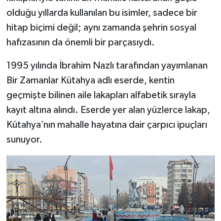
olduğu yıllarda kullanılan bu isimler, sadece bir
Teknoloji
hitap biçimi değil; aynı zamanda şehrin sosyal
hafızasının da önemli bir parçasıydı.
Vasıta
1995 yılında İbrahim Nazlı tarafından yayımlanan
Vefat Haberleri
Bir Zamanlar Kütahya adlı eserde, kentin
geçmişte bilinen aile lakapları alfabetik sırayla
Yaşam
kayıt altına alındı. Eserde yer alan yüzlerce lakap,
Kütahya’nın mahalle hayatına dair çarpıcı ipuçları
sunuyor.