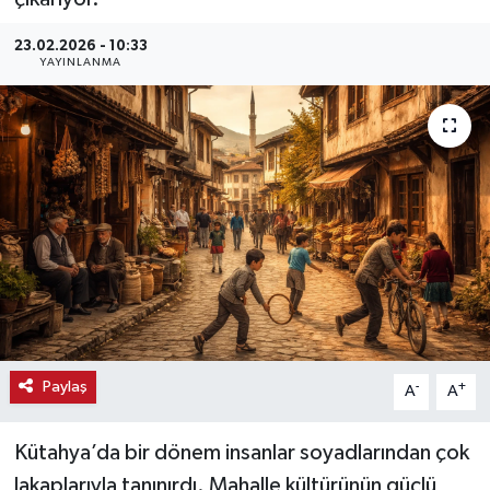
Haber
23.02.2026 - 10:33
YAYINLANMA
Haber İlanlar
Kültür-Sanat
Magazin
Resmi İlanlar
Sağlık
Seri İlan
Paylaş
-
+
A
A
Siyaset
Kütahya’da bir dönem insanlar soyadlarından çok
lakaplarıyla tanınırdı. Mahalle kültürünün güçlü
Spor