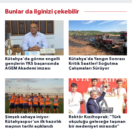
Bunlar da ilginizi çekebilir
Kütahya'da görme engelli
Kütahya’da Yangın Sonrası
gençlerin YKS başarısında
Kritik Saatler! Soğutma
AGEM Akademi imzası
Çalışmaları Sürüyor
Şimşek sahaya iniyor:
Rektör Kızıltoprak: "Türk
Kütahyaspor'un ilk hazırlık
okçuluğu geleceğe taşınan
maçının tarihi açıklandı
bir medeniyet mirasıdır"