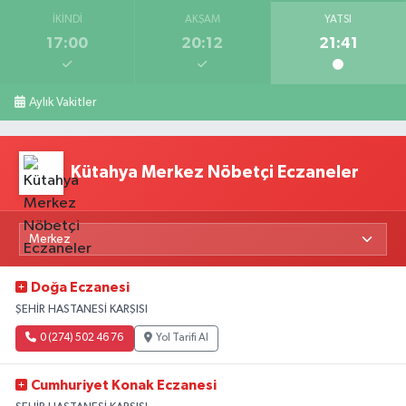
İKINDI
AKŞAM
YATSI
17:00
20:12
21:41
Aylık Vakitler
Kütahya Merkez Nöbetçi Eczaneler
Doğa Eczanesi
ŞEHİR HASTANESİ KARŞISI
0 (274) 502 46 76
Yol Tarifi Al
Cumhuriyet Konak Eczanesi