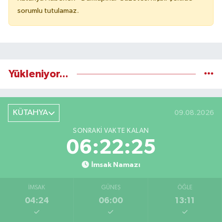
sorumlu tutulamaz.
Yükleniyor...
KÜTAHYA
09.08.2026
SONRAKI VAKTE KALAN
06:22:24
İmsak Namazı
İMSAK
GÜNEŞ
ÖĞLE
04:24
06:00
13:11