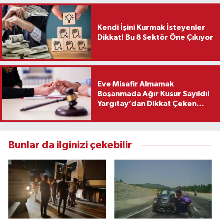
Kendi İşini Kurmak İsteyenler
Dikkat! Bu 8 Sektör Öne Çıkıyor
Eve Misafir Almamak
Boşanmada Ağır Kusur Sayıldı!
Yargıtay’dan Dikkat Çeken
Karar
Bunlar da ilginizi çekebilir