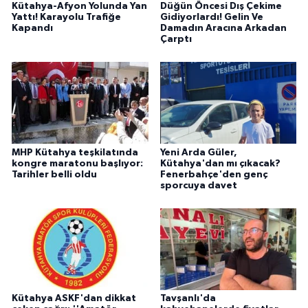
Kütahya-Afyon Yolunda Yan
Düğün Öncesi Dış Çekime
Yattı! Karayolu Trafiğe
Gidiyorlardı! Gelin Ve
Kapandı
Damadın Aracına Arkadan
Çarptı
MHP Kütahya teşkilatında
Yeni Arda Güler,
kongre maratonu başlıyor:
Kütahya'dan mı çıkacak?
Tarihler belli oldu
Fenerbahçe'den genç
sporcuya davet
Kütahya ASKF'dan dikkat
Tavşanlı'da