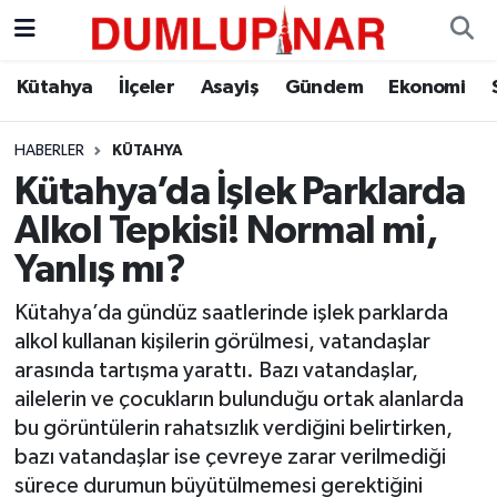
Asayiş
Kütahya Hava Durumu
Kütahya
İlçeler
Asayiş
Gündem
Ekonomi
Diğer
Kütahya Trafik Yoğunluk Haritası
HABERLER
KÜTAHYA
Kütahya’da İşlek Parklarda
Dünya
Süper Lig Puan Durumu ve Fikstür
Alkol Tepkisi! Normal mi,
Eğitim
Tüm Manşetler
Yanlış mı?
Ekonomi
Son Dakika Haberleri
Kütahya’da gündüz saatlerinde işlek parklarda
alkol kullanan kişilerin görülmesi, vatandaşlar
Eleman
Haber Arşivi
arasında tartışma yarattı. Bazı vatandaşlar,
ailelerin ve çocukların bulunduğu ortak alanlarda
Emlak
bu görüntülerin rahatsızlık verdiğini belirtirken,
bazı vatandaşlar ise çevreye zarar verilmediği
Gündem
sürece durumun büyütülmemesi gerektiğini