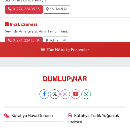
ŞEHİR HASTANESİ KARŞISI
0 (274) 224 36 36
Yol Tarifi Al
Inci Eczanesi
Sevindir Avm Karşısı. Amir Tantuni Yanı.
0 (274) 224 18 18
Yol Tarifi Al
Tüm Nöbetçi Eczaneler
Kütahya Hava Durumu
Kütahya Trafik Yoğunluk
Haritası