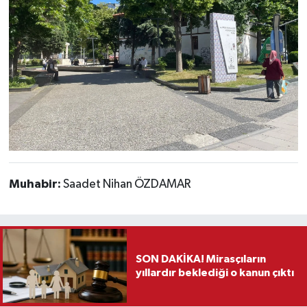
Muhabir:
Saadet Nihan ÖZDAMAR
SON DAKİKA! Mirasçıların
yıllardır beklediği o kanun çıktı