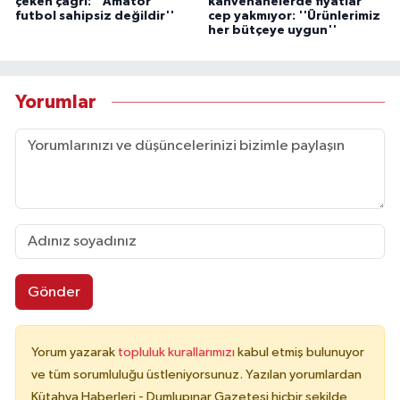
çeken çağrı: ''Amatör
kahvehanelerde fiyatlar
futbol sahipsiz değildir''
cep yakmıyor: ''Ürünlerimiz
her bütçeye uygun''
Yorumlar
Gönder
Yorum yazarak
topluluk kurallarımızı
kabul etmiş bulunuyor
ve tüm sorumluluğu üstleniyorsunuz. Yazılan yorumlardan
Kütahya Haberleri - Dumlupınar Gazetesi hiçbir şekilde