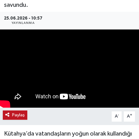
savundu.
Haber
25.06.2026 - 10:57
YAYINLANMA
Haber İlanlar
Kültür-Sanat
Magazin
Resmi İlanlar
Sağlık
Seri İlan
Paylaş
-
+
A
A
Siyaset
Kütahya’da vatandaşların yoğun olarak kullandığı
Spor