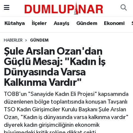
Asayiş
Kütahya Hava Durumu
Kütahya
İlçeler
Asayiş
Gündem
Ekonomi
Diğer
Kütahya Trafik Yoğunluk Haritası
HABERLER
GÜNDEM
Şule Arslan Ozan'dan
Dünya
Süper Lig Puan Durumu ve Fikstür
Güçlü Mesaj: "Kadın İş
Eğitim
Tüm Manşetler
Dünyasında Varsa
Kalkınma Vardır"
Ekonomi
Son Dakika Haberleri
TOBB'un "Sanayide Kadın Eli Projesi" kapsamında
Eleman
Haber Arşivi
düzenlenen bölge toplantısında konuşan Tavşanlı
TSO Kadın Girişimciler Kurulu Başkanı Şule Arslan
Emlak
Ozan, "Kadın iş dünyasında varsa kalkınma vardır"
diyerek kadın girişimciliğinin ekonomik
Gündem
büyümedeki kritik rolüne dikkat çekti.