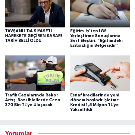
TAVŞANLI’DA SİYASETİ
Eğitim-İş’ten LGS
HAREKETE GEÇİREN KARAR!
Yerleştirme Sonuçlarına
TARİH BELLİ OLDU
Sert Eleştiri: “Eğitimdeki
Eşitsizliğin Belgesidir”
Trafik Cezalarında Rekor
Esnaf kredilerinde yeni
Artış: Bazı İhlallerde Ceza
dönem başladı:İşletme
370 Bin TL’ye Ulaşacak
Kredisi 1,5 Milyon TL’ye
Yükseltildi
Yorumlar