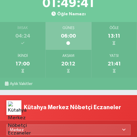
01:49:40
Öğle Namazı
İMSAK
GÜNEŞ
ÖĞLE
04:24
06:00
13:11
İKINDI
AKŞAM
YATSI
17:00
20:12
21:41
Aylık Vakitler
Kütahya Merkez Nöbetçi Eczaneler