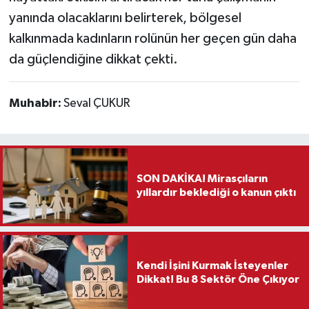
yanında olacaklarını belirterek, bölgesel
kalkınmada kadınların rolünün her geçen gün daha
da güçlendiğine dikkat çekti.
Muhabir:
Seval ÇUKUR
SON DAKİKA! Mirasçıların
yıllardır beklediği o kanun çıktı
Kendi İşini Kurmak İsteyenler
Dikkat! Bu 8 Sektör Öne Çıkıyor