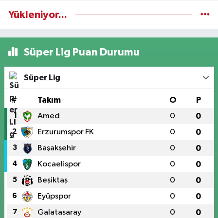
Yükleniyor...
Süper Lig Puan Durumu
Süper Lig
#
Takım
O
P
1
Amed
0
0
2
Erzurumspor FK
0
0
3
Başakşehir
0
0
4
Kocaelispor
0
0
5
Beşiktaş
0
0
6
Eyüpspor
0
0
7
Galatasaray
0
0