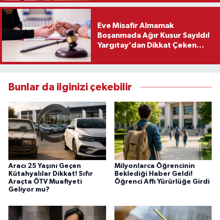
Eve Misafir Almamak
Boşanmada Ağır Kusur Sayıldı!
Yargıtay’dan Dikkat Çeken
Karar
Bunlar da ilginizi çekebilir
Aracı 25 Yaşını Geçen
Milyonlarca Öğrencinin
Kütahyalılar Dikkat! Sıfır
Beklediği Haber Geldi!
Araçta ÖTV Muafiyeti
Öğrenci Affı Yürürlüğe Girdi
Geliyor mu?