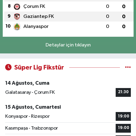
8
Çorum FK
0
0
9
Gaziantep FK
0
0
10
Alanyaspor
0
0
Detaylar için tıklayın
Süper Lig Fikstür
14 Ağustos, Cuma
Galatasaray - Çorum FK
21:30
15 Ağustos, Cumartesi
Konyaspor - Rizespor
19:00
Kasımpaşa - Trabzonspor
19:00