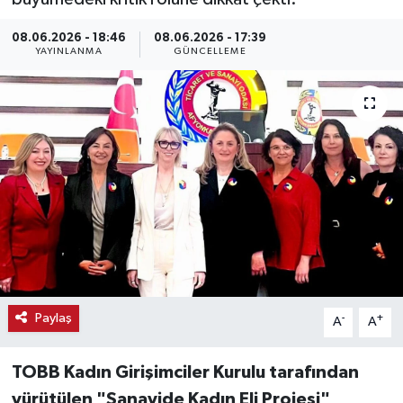
Haber
08.06.2026 - 18:46
08.06.2026 - 17:39
YAYINLANMA
GÜNCELLEME
Haber İlanlar
Kültür-Sanat
Magazin
Resmi İlanlar
Sağlık
Seri İlan
Paylaş
-
+
A
A
Siyaset
TOBB Kadın Girişimciler Kurulu tarafından
yürütülen "Sanayide Kadın Eli Projesi"
Spor