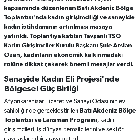
kapsamında düzenlenen Batı Akdeniz Bölge
Teknoloji
Toplantısı'nda kadın girişimciliği ve sanayide
kadın istihdamının artırılması masaya
Vasıta
yatırıldı. Toplantıya katılan Tavşanlı TSO
Kadın Girişimciler Kurulu Başkanı Şule Arslan
Vefat Haberleri
Ozan, kadınların ekonomik kalkınmadaki
Yaşam
rolüne dikkat çekerek önemli mesajlar verdi.
Sanayide Kadın Eli Projesi'nde
Bölgesel Güç Birliği
Afyonkarahisar Ticaret ve Sanayi Odası'nın ev
sahipliğinde gerçekleştirilen
Batı Akdeniz Bölge
Toplantısı ve Lansman Programı
, kadın
girişimcileri, iş dünyası temsilcilerini ve sektör
paydaşlarını bir araya getirdi.