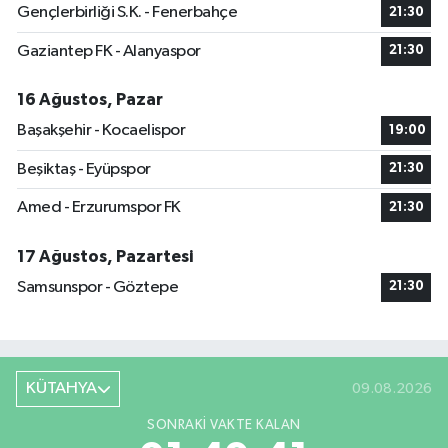
Gençlerbirliği S.K. - Fenerbahçe
21:30
Gaziantep FK - Alanyaspor
21:30
16 Ağustos, Pazar
Başakşehir - Kocaelispor
19:00
Beşiktaş - Eyüpspor
21:30
Amed - Erzurumspor FK
21:30
17 Ağustos, Pazartesi
Samsunspor - Göztepe
21:30
KÜTAHYA
09.08.2026
SONRAKI VAKTE KALAN