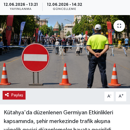
12.06.2026 - 13:21
12.06.2026 - 14:32
YAYINLANMA
GÜNCELLEME
Haber
Haber İlanlar
Kültür-Sanat
Magazin
Resmi İlanlar
Sağlık
Paylaş
-
+
A
A
Seri İlan
Kütahya'da düzenlenen Germiyan Etkinlikleri
Siyaset
kapsamında, şehir merkezinde trafik akışına
Spor