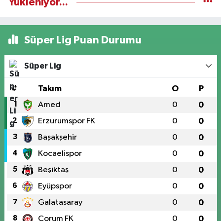
Yükleniyor...
Süper Lig Puan Durumu
Süper Lig
#
Takım
O
P
1
Amed
0
0
2
Erzurumspor FK
0
0
3
Başakşehir
0
0
4
Kocaelispor
0
0
5
Beşiktaş
0
0
6
Eyüpspor
0
0
7
Galatasaray
0
0
8
Çorum FK
0
0