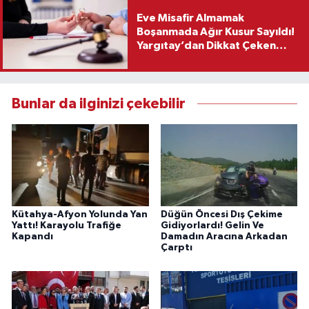
Eve Misafir Almamak
Boşanmada Ağır Kusur Sayıldı!
Yargıtay’dan Dikkat Çeken
Karar
Bunlar da ilginizi çekebilir
Kütahya-Afyon Yolunda Yan
Düğün Öncesi Dış Çekime
Yattı! Karayolu Trafiğe
Gidiyorlardı! Gelin Ve
Kapandı
Damadın Aracına Arkadan
Çarptı