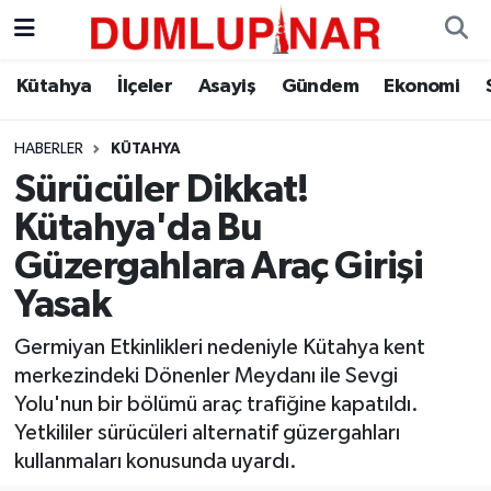
Asayiş
Kütahya Hava Durumu
Kütahya
İlçeler
Asayiş
Gündem
Ekonomi
Diğer
Kütahya Trafik Yoğunluk Haritası
HABERLER
KÜTAHYA
Sürücüler Dikkat!
Dünya
Süper Lig Puan Durumu ve Fikstür
Kütahya'da Bu
Eğitim
Tüm Manşetler
Güzergahlara Araç Girişi
Yasak
Ekonomi
Son Dakika Haberleri
Germiyan Etkinlikleri nedeniyle Kütahya kent
Eleman
Haber Arşivi
merkezindeki Dönenler Meydanı ile Sevgi
Yolu'nun bir bölümü araç trafiğine kapatıldı.
Emlak
Yetkililer sürücüleri alternatif güzergahları
kullanmaları konusunda uyardı.
Gündem