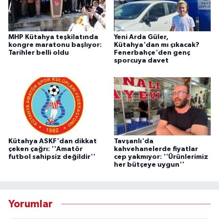
MHP Kütahya teşkilatında
Yeni Arda Güler,
kongre maratonu başlıyor:
Kütahya'dan mı çıkacak?
Tarihler belli oldu
Fenerbahçe'den genç
sporcuya davet
Kütahya ASKF'dan dikkat
Tavşanlı'da
çeken çağrı: ''Amatör
kahvehanelerde fiyatlar
futbol sahipsiz değildir''
cep yakmıyor: ''Ürünlerimiz
her bütçeye uygun''
Yorumlar