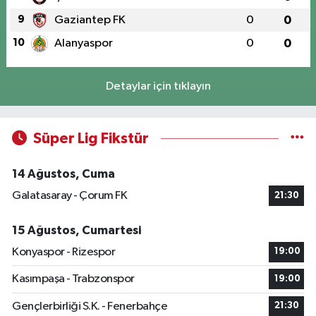
9
Gaziantep FK
0
0
10
Alanyaspor
0
0
Detaylar için tıklayın
Süper Lig Fikstür
14 Ağustos, Cuma
Galatasaray - Çorum FK
21:30
15 Ağustos, Cumartesi
Konyaspor - Rizespor
19:00
Kasımpaşa - Trabzonspor
19:00
Gençlerbirliği S.K. - Fenerbahçe
21:30