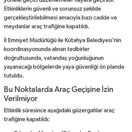
yönelik geçici düzenlemeler hayata geçirildi.
Etkinliklerin güvenli ve sorunsuz şekilde
Teknoloji
gerçekleştirilebilmesi amacıyla bazı cadde ve
meydanlar araç trafiğine kapatıldı.
Vasıta
İl Emniyet Müdürlüğü ile Kütahya Belediyesi'nin
Vefat Haberleri
koordinasyonunda alınan tedbirler
doğrultusunda, vatandaş yoğunluğunun
Yaşam
yaşanacağı bölgelerde yaya güvenliği ön planda
tutuldu.
Bu Noktalarda Araç Geçişine İzin
Verilmiyor
Etkinlik süresince aşağıdaki güzergahlar araç
trafiğine kapatıldı: