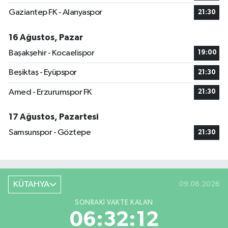
Gaziantep FK - Alanyaspor
21:30
16 Ağustos, Pazar
Başakşehir - Kocaelispor
19:00
Beşiktaş - Eyüpspor
21:30
Amed - Erzurumspor FK
21:30
17 Ağustos, Pazartesi
Samsunspor - Göztepe
21:30
KÜTAHYA
09.08.2026
SONRAKI VAKTE KALAN
06:32:11