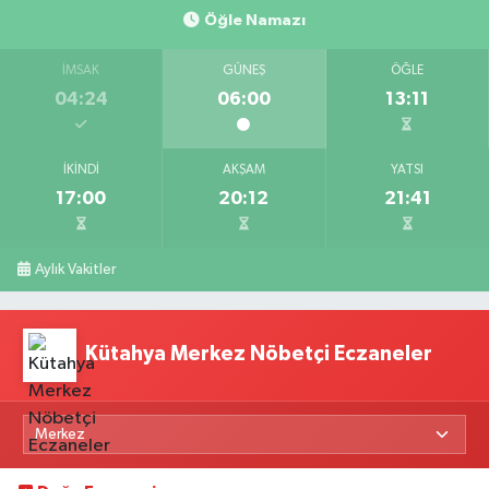
Öğle Namazı
İMSAK
GÜNEŞ
ÖĞLE
04:24
06:00
13:11
İKINDI
AKŞAM
YATSI
17:00
20:12
21:41
Aylık Vakitler
Kütahya Merkez Nöbetçi Eczaneler