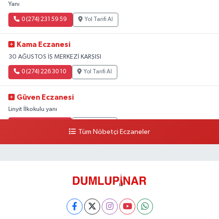
Yanı
0 (274) 231 59 59
Yol Tarifi Al
Kama Eczanesi
30 AĞUSTOS İŞ MERKEZİ KARŞISI
0 (274) 226 30 10
Yol Tarifi Al
Güven Eczanesi
Linyit İlkokulu yanı
0 (274) 224 34 74
Yol Tarifi Al
Tüm Nöbetçi Eczaneler