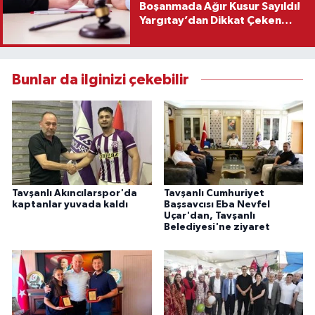
Boşanmada Ağır Kusur Sayıldı!
Yargıtay’dan Dikkat Çeken
Karar
Bunlar da ilginizi çekebilir
Tavşanlı Akıncılarspor'da
Tavşanlı Cumhuriyet
kaptanlar yuvada kaldı
Başsavcısı Eba Nevfel
Uçar'dan, Tavşanlı
Belediyesi'ne ziyaret