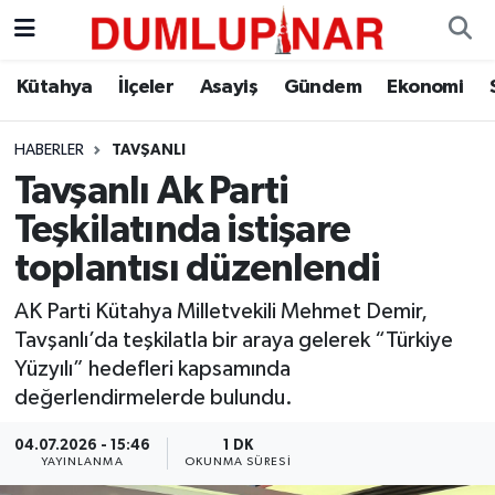
Asayiş
Kütahya Hava Durumu
Kütahya
İlçeler
Asayiş
Gündem
Ekonomi
Diğer
Kütahya Trafik Yoğunluk Haritası
HABERLER
TAVŞANLI
Tavşanlı Ak Parti
Dünya
Süper Lig Puan Durumu ve Fikstür
Teşkilatında istişare
Eğitim
Tüm Manşetler
toplantısı düzenlendi
Ekonomi
Son Dakika Haberleri
AK Parti Kütahya Milletvekili Mehmet Demir,
Tavşanlı’da teşkilatla bir araya gelerek “Türkiye
Eleman
Haber Arşivi
Yüzyılı” hedefleri kapsamında
değerlendirmelerde bulundu.
Emlak
04.07.2026 - 15:46
1 DK
YAYINLANMA
OKUNMA SÜRESI
Gündem