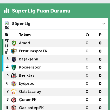
Süper Lig Puan Durumu
Süper Lig
#
Takım
O
P
1
Amed
0
0
2
Erzurumspor FK
0
0
3
Başakşehir
0
0
4
Kocaelispor
0
0
5
Beşiktaş
0
0
6
Eyüpspor
0
0
7
Galatasaray
0
0
8
Çorum FK
0
0
9
Gaziantep FK
0
0