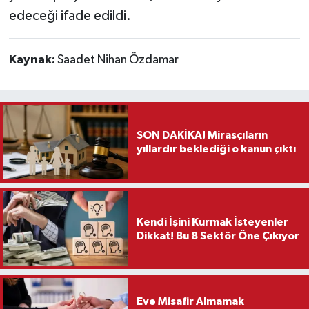
edeceği ifade edildi.
Kaynak:
Saadet Nihan Özdamar
SON DAKİKA! Mirasçıların
yıllardır beklediği o kanun çıktı
Kendi İşini Kurmak İsteyenler
Dikkat! Bu 8 Sektör Öne Çıkıyor
Eve Misafir Almamak