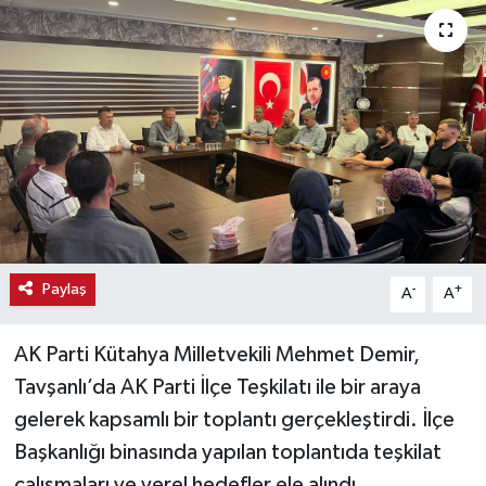
Haber
Haber İlanlar
Kültür-Sanat
Magazin
Resmi İlanlar
Paylaş
-
+
A
A
Sağlık
AK Parti Kütahya Milletvekili Mehmet Demir,
Seri İlan
Tavşanlı’da AK Parti İlçe Teşkilatı ile bir araya
gelerek kapsamlı bir toplantı gerçekleştirdi. İlçe
Siyaset
Başkanlığı binasında yapılan toplantıda teşkilat
Spor
çalışmaları ve yerel hedefler ele alındı.