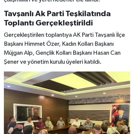
Tavşanlı Ak Parti Teşkilatında
Teknoloji
Toplantı Gerçekleştirildi
Vasıta
Gerçekleştirilen toplantıya AK Parti Tavşanlı İlçe
Başkanı Himmet Özer, Kadın Kolları Başkanı
Vefat Haberleri
Müjgan Alp, Gençlik Kolları Başkanı Hasan Can
Yaşam
Şener ve yönetim kurulu üyeleri katıldı.