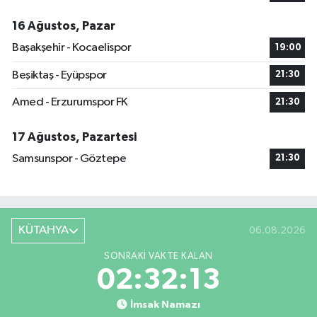
16 Ağustos, Pazar
Başakşehir - Kocaelispor
19:00
Beşiktaş - Eyüpspor
21:30
Amed - Erzurumspor FK
21:30
17 Ağustos, Pazartesi
Samsunspor - Göztepe
21:30
KÜTAHYA
06.08.2026
SONRAKI VAKTE KALAN
02:32:12
İmsak Namazı