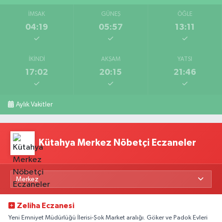
İMSAK
GÜNEŞ
ÖĞLE
04:19
05:57
13:11
İKINDI
AKŞAM
YATSI
17:02
20:15
21:46
Aylık Vakitler
Kütahya Merkez Nöbetçi Eczaneler
Zeliha Eczanesi
Yeni Emniyet Müdürlüğü İlerisi-Şok Market aralığı. Göker ve Padok Evleri