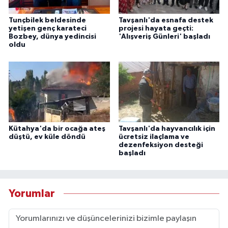
Tunçbilek beldesinde
Tavşanlı'da esnafa destek
yetişen genç karateci
projesi hayata geçti:
Bozbey, dünya yedincisi
'Alışveriş Günleri' başladı
oldu
Kütahya'da bir ocağa ateş
Tavşanlı'da hayvancılık için
düştü, ev küle döndü
ücretsiz ilaçlama ve
dezenfeksiyon desteği
başladı
Yorumlar