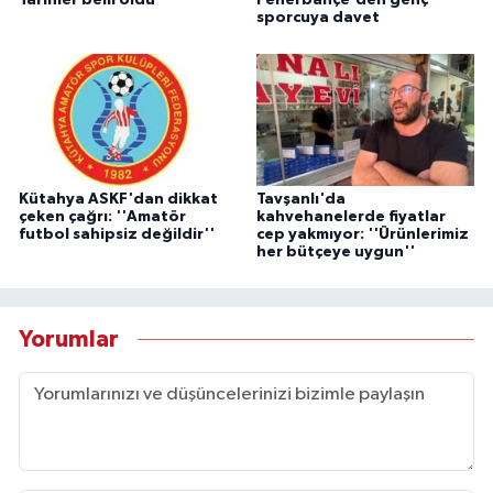
sporcuya davet
Kütahya ASKF'dan dikkat
Tavşanlı'da
çeken çağrı: ''Amatör
kahvehanelerde fiyatlar
futbol sahipsiz değildir''
cep yakmıyor: ''Ürünlerimiz
her bütçeye uygun''
Yorumlar