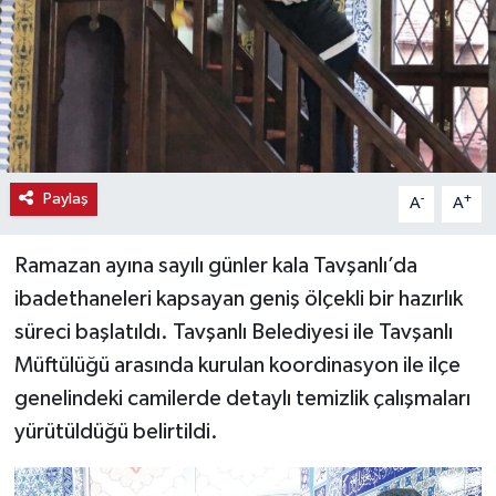
Haber
Haber İlanlar
Kültür-Sanat
Paylaş
-
+
A
A
Magazin
Ramazan ayına sayılı günler kala Tavşanlı’da
Resmi İlanlar
ibadethaneleri kapsayan geniş ölçekli bir hazırlık
Sağlık
süreci başlatıldı. Tavşanlı Belediyesi ile Tavşanlı
Müftülüğü arasında kurulan koordinasyon ile ilçe
Seri İlan
genelindeki camilerde detaylı temizlik çalışmaları
yürütüldüğü belirtildi.
Siyaset
Spor