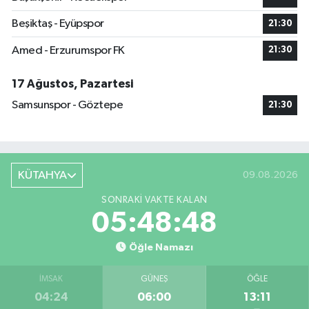
Beşiktaş - Eyüpspor
21:30
Amed - Erzurumspor FK
21:30
17 Ağustos, Pazartesi
Samsunspor - Göztepe
21:30
KÜTAHYA
09.08.2026
SONRAKI VAKTE KALAN
05:48:47
Öğle Namazı
İMSAK
GÜNEŞ
ÖĞLE
04:24
06:00
13:11