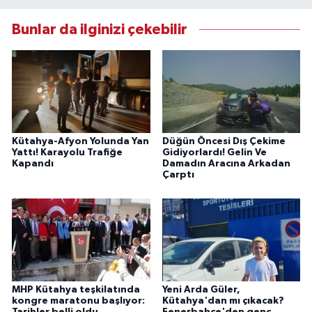
Bunlar da ilginizi çekebilir
Kütahya-Afyon Yolunda Yan
Düğün Öncesi Dış Çekime
Yattı! Karayolu Trafiğe
Gidiyorlardı! Gelin Ve
Kapandı
Damadın Aracına Arkadan
Çarptı
MHP Kütahya teşkilatında
Yeni Arda Güler,
kongre maratonu başlıyor:
Kütahya'dan mı çıkacak?
Tarihler belli oldu
Fenerbahçe'den genç