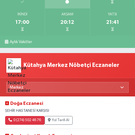
İKINDI
AKŞAM
YATSI
17:00
20:12
21:41
Aylık Vakitler
Kütahya Merkez Nöbetçi Eczaneler
Doğa Eczanesi
ŞEHİR HASTANESİ KARŞISI
0 (274) 502 46 76
Yol Tarifi Al