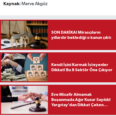
Kaynak:
Merve Akgöz
SON DAKİKA! Mirasçıların
yıllardır beklediği o kanun çıktı
Kendi İşini Kurmak İsteyenler
Dikkat! Bu 8 Sektör Öne Çıkıyor
Eve Misafir Almamak
Boşanmada Ağır Kusur Sayıldı!
Yargıtay’dan Dikkat Çeken
Karar