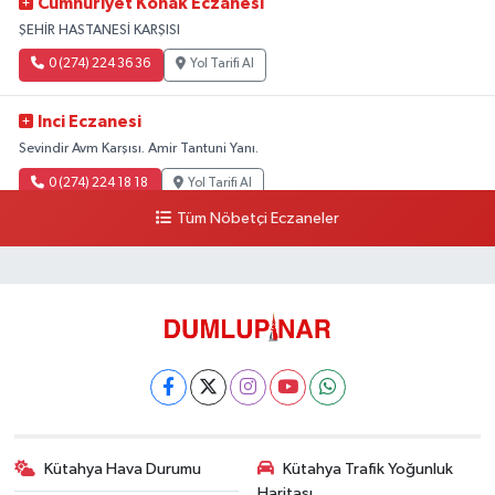
Cumhuriyet Konak Eczanesi
ŞEHİR HASTANESİ KARŞISI
0 (274) 224 36 36
Yol Tarifi Al
Inci Eczanesi
Sevindir Avm Karşısı. Amir Tantuni Yanı.
0 (274) 224 18 18
Yol Tarifi Al
Tüm Nöbetçi Eczaneler
Kütahya Hava Durumu
Kütahya Trafik Yoğunluk
Haritası