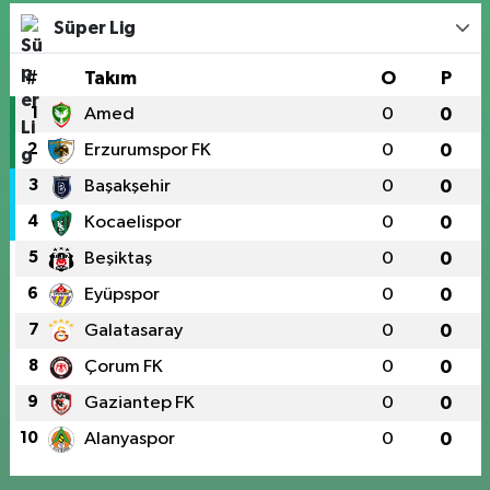
Süper Lig
#
Takım
O
P
1
Amed
0
0
2
Erzurumspor FK
0
0
3
Başakşehir
0
0
4
Kocaelispor
0
0
5
Beşiktaş
0
0
6
Eyüpspor
0
0
7
Galatasaray
0
0
8
Çorum FK
0
0
9
Gaziantep FK
0
0
10
Alanyaspor
0
0