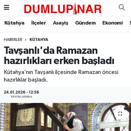
Asayiş
Kütahya Hava Durumu
Kütahya
İlçeler
Asayiş
Gündem
Ekonomi
Diğer
Kütahya Trafik Yoğunluk Haritası
HABERLER
KÜTAHYA
Tavşanlı'da Ramazan
Dünya
Süper Lig Puan Durumu ve Fikstür
hazırlıkları erken başladı
Eğitim
Tüm Manşetler
Kütahya'nın Tavşanlı ilçesinde Ramazan öncesi
hazırlıklar başladı.
Ekonomi
Son Dakika Haberleri
24.01.2026 - 12:56
Eleman
Haber Arşivi
YAYINLANMA
Emlak
Gündem