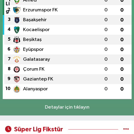
Amed
0
0
2
Erzurumspor FK
0
0
3
Başakşehir
0
0
4
Kocaelispor
0
0
5
Beşiktaş
0
0
6
Eyüpspor
0
0
7
Galatasaray
0
0
8
Çorum FK
0
0
9
Gaziantep FK
0
0
10
Alanyaspor
0
0
Detaylar için tıklayın
Süper Lig Fikstür