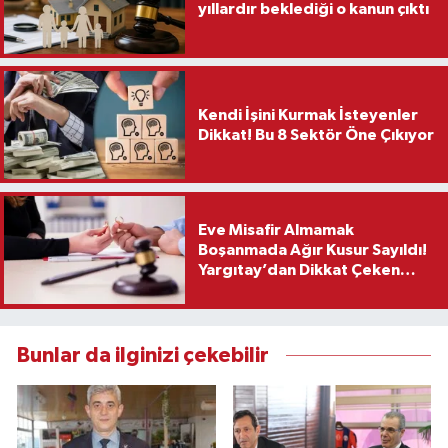
yıllardır beklediği o kanun çıktı
Kendi İşini Kurmak İsteyenler
Dikkat! Bu 8 Sektör Öne Çıkıyor
Eve Misafir Almamak
Boşanmada Ağır Kusur Sayıldı!
Yargıtay’dan Dikkat Çeken
Karar
Bunlar da ilginizi çekebilir