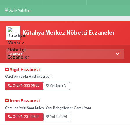
Aylık Vakitler
Kütahya Merkez Nöbetçi Eczaneler
Yiğit Eczanesi
Özel Anadolu Hastanesi yanı
0 (274) 333 06 60
Yol Tarifi Al
Irem Eczanesi
Çamlıca Yolu Saat Kulesi Yanı Bahçelievler Camii Yanı
0 (274) 231 69 09
Yol Tarifi Al