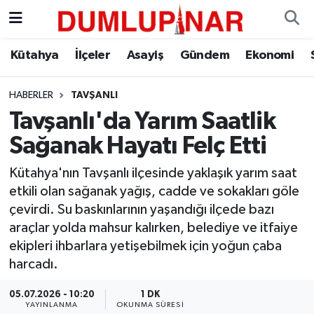
Asayiş
Kütahya Hava Durumu
Kütahya
İlçeler
Asayiş
Gündem
Ekonomi
Diğer
Kütahya Trafik Yoğunluk Haritası
HABERLER
TAVŞANLI
Tavşanlı'da Yarım Saatlik
Dünya
Süper Lig Puan Durumu ve Fikstür
Sağanak Hayatı Felç Etti
Eğitim
Tüm Manşetler
Kütahya'nın Tavşanlı ilçesinde yaklaşık yarım saat
etkili olan sağanak yağış, cadde ve sokakları göle
Ekonomi
Son Dakika Haberleri
çevirdi. Su baskınlarının yaşandığı ilçede bazı
araçlar yolda mahsur kalırken, belediye ve itfaiye
Eleman
Haber Arşivi
ekipleri ihbarlara yetişebilmek için yoğun çaba
harcadı.
Emlak
05.07.2026 - 10:20
1 DK
Gündem
YAYINLANMA
OKUNMA SÜRESI