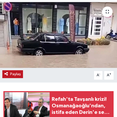
Haber
Haber İlanlar
Kültür-Sanat
Magazin
Resmi İlanlar
Paylaş
-
+
A
A
Sağlık
Seri İlan
Refah'ta Tavşanlı krizi!
Siyaset
Osmanağaoğlu'ndan,
istifa eden Derin'e sert
Spor