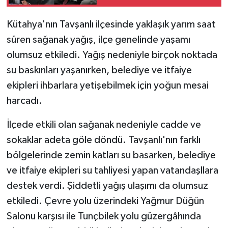
sözler: ''Ahmet
Derin'in oğlu olamaz''
Teknoloji
Kütahya'nın Tavşanlı ilçesinde yaklaşık yarım saat
süren sağanak yağış, ilçe genelinde yaşamı
Vasıta
olumsuz etkiledi. Yağış nedeniyle birçok noktada
su baskınları yaşanırken, belediye ve itfaiye
Vefat Haberleri
ekipleri ihbarlara yetişebilmek için yoğun mesai
harcadı.
Yaşam
İlçede etkili olan sağanak nedeniyle cadde ve
sokaklar adeta göle döndü. Tavşanlı'nın farklı
bölgelerinde zemin katları su basarken, belediye
ve itfaiye ekipleri su tahliyesi yapan vatandaşllara
destek verdi. Şiddetli yağış ulaşımı da olumsuz
etkiledi. Çevre yolu üzerindeki Yağmur Düğün
Salonu karşısı ile Tunçbilek yolu güzergâhında