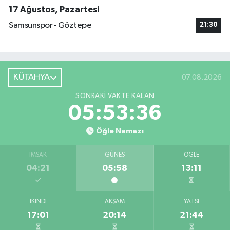
17 Ağustos, Pazartesi
Samsunspor - Göztepe
21:30
KÜTAHYA
07.08.2026
SONRAKI VAKTE KALAN
05:53:36
Öğle Namazı
İMSAK
GÜNEŞ
ÖĞLE
04:21
05:58
13:11
İKINDI
AKŞAM
YATSI
17:01
20:14
21:44