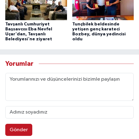
Tavşanlı Cumhuriyet
Tunçbilek beldesinde
Başsavcısı Eba Nevfel
yetişen genç karateci
Uçar'dan, Tavşanlı
Bozbey, dünya yedincisi
Belediyesi'ne ziyaret
oldu
Yorumlar
Gönder