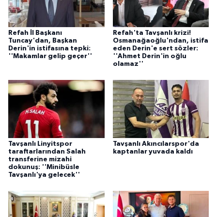
Refah İl Başkanı
Refah'ta Tavşanlı krizi!
Tuncay'dan, Başkan
Osmanağaoğlu'ndan, istifa
Derin'in istifasına tepki:
eden Derin'e sert sözler:
''Makamlar gelip geçer''
''Ahmet Derin'in oğlu
olamaz''
Tavşanlı Linyitspor
Tavşanlı Akıncılarspor'da
taraftarlarından Salah
kaptanlar yuvada kaldı
transferine mizahi
dokunuş: ''Minibüsle
Tavşanlı'ya gelecek''